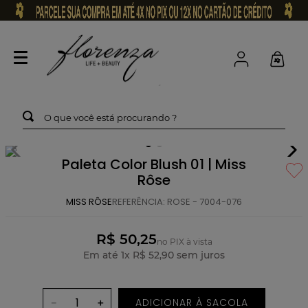
O que você está procurando ?
Paleta Color Blush 01 | Miss
Rôse
MISS RÔSE
REFERÊNCIA
:
ROSE - 7004-076
R$ 50,25
no PIX à vista
Em até
1
x
R$
52
,
90
sem juros
ADICIONAR À SACOLA
－
＋