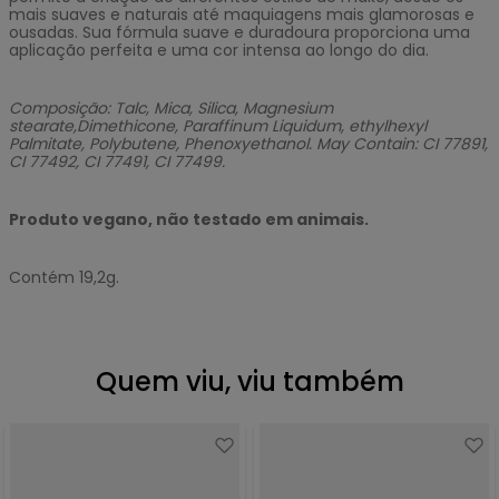
mais suaves e naturais até maquiagens mais glamorosas e
ousadas. Sua fórmula suave e duradoura proporciona uma
aplicação perfeita e uma cor intensa ao longo do dia.
Composição: Talc, Mica, Silica, Magnesium
stearate,Dimethicone, Paraffinum Liquidum, ethylhexyl
Palmitate, Polybutene, Phenoxyethanol. May Contain: CI 77891,
CI 77492, CI 77491, CI 77499.
Produto vegano, não testado em animais.
Contém 19,2g.
Quem viu, viu também