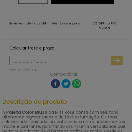
Envio em até 1 dia útil
Até 12x sem juros
5% OFF no PIX
à vista
Calcular frete e prazo
Não sei meu CEP
Compartilhar
Descrição do produto
A
Paleta Color Blush
da Miss Rôse conta com seis tons
altamente pigmentados e de fácil esfumação. Os tons
selecionados cuidadosamente variam entre acabamentos
matte e cintilante, garantindo assim uma versatilidade que
permite a criação de diferentes estilos de make, desde os