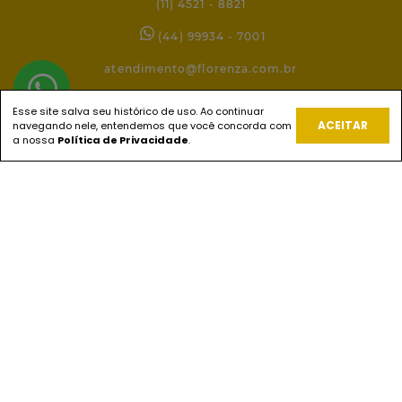
(11) 4521 - 8821
(44) 99934 - 7001
atendimento@florenza.com.br
Esse site salva seu histórico de uso. Ao continuar
ACEITAR
navegando nele, entendemos que você concorda com
REDES SOCIAIS
a nossa
Política de Privacidade
.
PAGUE COM
ENVIOS