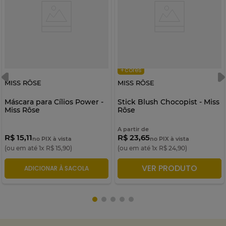
+cores
MISS RÔSE
MISS RÔSE
Máscara para Cílios Power -
Stick Blush Chocopist - Miss
Miss Rôse
Rôse
A partir de
R$ 15,11
R$ 23,65
no PIX à vista
no PIX à vista
(ou em até
1
x
R$
15
,
90
)
(ou em até
1
x
R$
24
,
90
)
VER PRODUTO
ADICIONAR À SACOLA
ADICIONAR À SACOLA