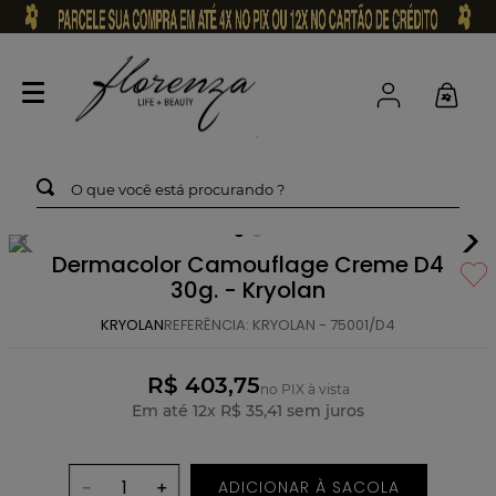
O que você está procurando ?
Dermacolor Camouflage Creme D4
30g. - Kryolan
KRYOLAN
REFERÊNCIA
:
KRYOLAN - 75001/D4
R$ 403,75
no PIX à vista
Em até
12
x
R$
35
,
41
sem juros
ADICIONAR À SACOLA
－
＋