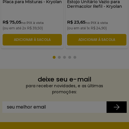
Placa para Misturas - Kryolan
Estojo Unitário Vazio para
Dermacolor Refil - Kryolan
R$ 75,05
R$ 23,65
no PIX à vista
no PIX à vista
(ou em até
2
x
R$
39
,
50
)
(ou em até
1
x
R$
24
,
90
)
ADICIONAR À SACOLA
ADICIONAR À SACOLA
deixe seu e-mail
para receber novidades, e as últimas
promoções: