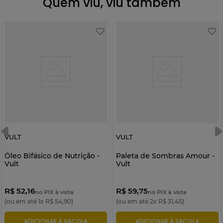
Quem viu, viu também
VULT
VULT
Óleo Bifásico de Nutrição -
Paleta de Sombras Amour -
Vult
Vult
R$ 52,16
R$ 59,75
no PIX à vista
no PIX à vista
(ou em até
1
x
R$
54
,
90
)
(ou em até
2
x
R$
31
,
45
)
ADICIONAR À SACOLA
ADICIONAR À SACOLA