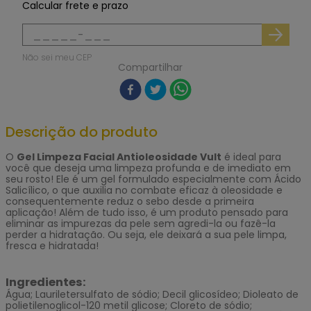
Calcular frete e prazo
Não sei meu CEP
Compartilhar
Descrição do produto
O
Gel Limpeza Facial Antioleosidade Vult
é ideal para
você que deseja uma limpeza profunda e de imediato em
seu rosto! Ele é um gel formulado especialmente com Ácido
Salicílico, o que auxilia no combate eficaz à oleosidade e
consequentemente reduz o sebo desde a primeira
aplicação! Além de tudo isso, é um produto pensado para
eliminar as impurezas da pele sem agredi-la ou fazê-la
perder a hidratação. Ou seja, ele deixará a sua pele limpa,
fresca e hidratada!
Ingredientes:
Água; Lauriletersulfato de sódio; Decil glicosídeo; Dioleato de
polietilenoglicol-120 metil glicose; Cloreto de sódio;