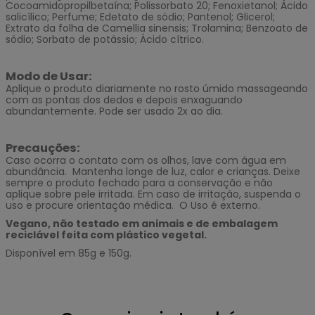
Cocoamidopropilbetaína; Polissorbato 20; Fenoxietanol; Ácido
salicílico; Perfume; Edetato de sódio; Pantenol; Glicerol;
Extrato da folha de Camellia sinensis; Trolamina; Benzoato de
sódio; Sorbato de potássio; Ácido cítrico.
Modo de Usar:
Aplique o produto diariamente no rosto úmido massageando
com as pontas dos dedos e depois enxaguando
abundantemente. Pode ser usado 2x ao dia.
Precauções:
Caso ocorra o contato com os olhos, lave com água em
abundância. Mantenha longe de luz, calor e crianças. Deixe
sempre o produto fechado para a conservação e não
aplique sobre pele irritada. Em caso de irritação, suspenda o
uso e procure orientação médica. O Uso é externo.
Vegano, não testado em animais e de embalagem
reciclável feita com plástico vegetal.
Disponível em 85g e 150g.