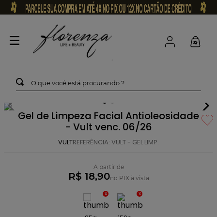
O que você está procurando ?
Gel de Limpeza Facial Antioleosidade
- Vult venc. 06/26
VULT
REFERÊNCIA
:
VULT - GEL LIMP.
A partir de
R$ 18,90
no PIX à vista