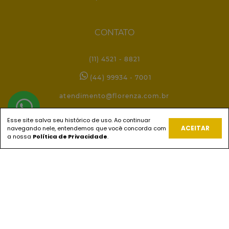
CONTATO
(11) 4521 - 8821
(44) 99934 - 7001
atendimento@florenza.com.br
Esse site salva seu histórico de uso. Ao continuar
ACEITAR
navegando nele, entendemos que você concorda com
REDES SOCIAIS
a nossa
Política de Privacidade
.