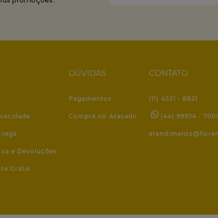
imas promoções:
DÚVIDAS
CONTATO
Pagamentos
(11) 4521 - 8821
ivacidade
Compra no Atacado
(44) 99934 - 700
trega
atendimento@flore
roca e Devoluções
ete Grátis