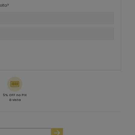
olta?
5% OFF no PIX
à vista