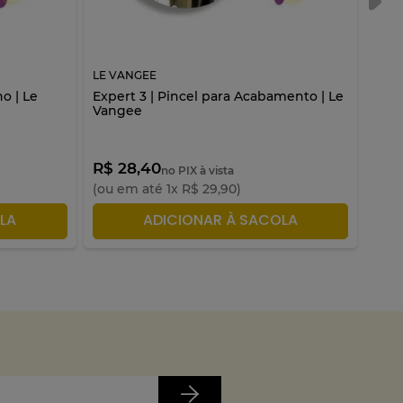
LE VANGEE
LE V
o | Le
Expert 3 | Pincel para Acabamento | Le
Expe
Vangee
Le 
R$ 28,40
no PIX à vista
(ou em até
1
x
R$
29
,
90
)
LA
ADICIONAR À SACOLA