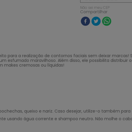
Não sei meu CEP
Compartilhar
eito
para a realização de contornos faciais sem deixar marcas!
m esfumado maravilhoso. Além disso, ele possibilita distribu
om makes cremosas ou líquidas!
 bochechas, queixo e nariz. Caso desejar, utilize-o também para
armente usando água corrente e shampoo neutro. Não molhe o cab