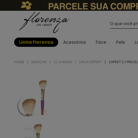
O que você
Linha Florenza
Acessórios
Face
Pele
L
MARCAS
LE VANGEE
LINHA EXPERT
EXPERT 2 | PINC