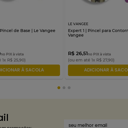
LE VANGEE
 Pincel de Base | Le Vangee
Expert 1 | Pincel para Contorn
Vangee
0
R$ 26,51
no PIX à vista
no PIX à vista
é
1
x
R$
25
,
90
)
(ou em até
1
x
R$
27
,
90
)
DICIONAR À SACOLA
ADICIONAR À SACO
il