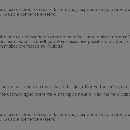
para uso externo. Em caso de irritação, suspenda o uso e procu
C
. O uso é somente externo.
eito
para a realização de contornos faciais sem deixar marcas!
m esfumado maravilhoso. Além disso, ele possibilita distribu
om makes cremosas ou líquidas!
 bochechas, queixo e nariz. Caso desejar, utilize-o também para
armente usando água corrente e shampoo neutro. Não molhe o cab
para uso externo. Em caso de irritação, suspenda o uso e procu
C
. O uso é somente externo.