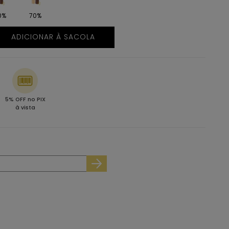
0%
70%
ADICIONAR À SACOLA
5% OFF no PIX
à vista