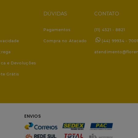
DÚVIDAS
CONTATO
Pagamentos
(11) 4521 - 8821
ivacidade
Compra no Atacado
(44) 99934 - 700
trega
atendimento@flore
roca e Devoluções
ete Grátis
ENVIOS