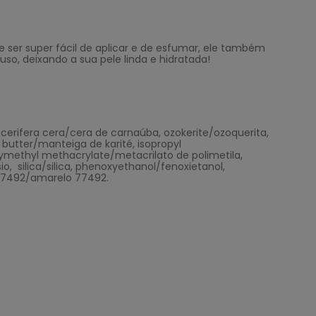
ser super fácil de aplicar e de esfumar, ele também
so, deixando a sua pele linda e hidratada!
 cerifera cera/cera de carnaúba, ozokerite/ozoquerita,
butter/manteiga de karité, isopropyl
ymethyl methacrylate/metacrilato de polimetila,
o, silica/silica, phenoxyethanol/fenoxietanol,
 77492/amarelo 77492.