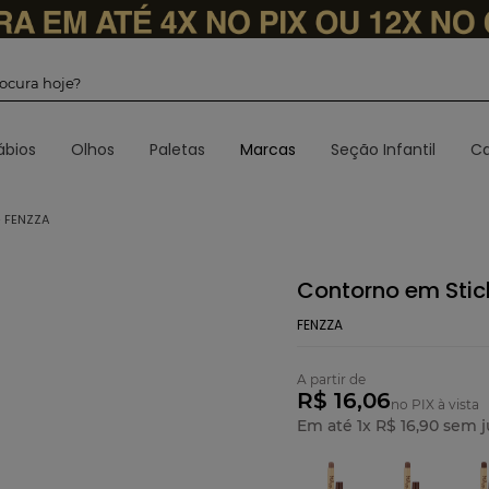
 procura hoje?
ábios
Olhos
Paletas
Marcas
Seção Infantil
Ca
 FENZZA
Contorno em Stic
FENZZA
A partir de
R$ 16,06
no PIX à vista
Em até
1
x
R$
16
,
90
sem j