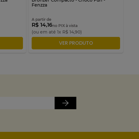
Fenzza
Fenz
R$
1
A partir de
A par
R$ 14,16
R$ 
no PIX à vista
(ou em até
1
x
R$
14
,
90
)
(ou 
LA
ADICIONAR À SACOLA
VER PRODUTO