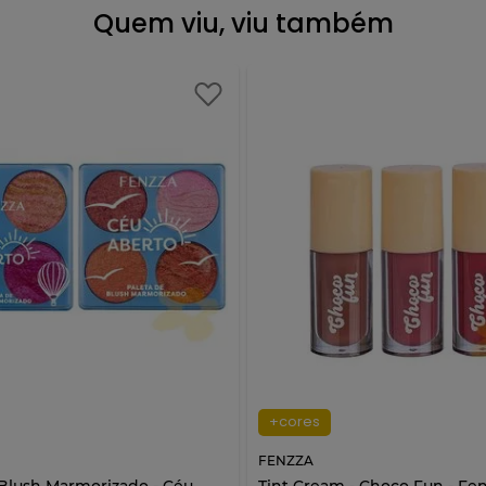
Quem viu, viu também
+cores
FENZZA
 Blush Marmorizado - Céu
Tint Cream - Choco Fun - Fe