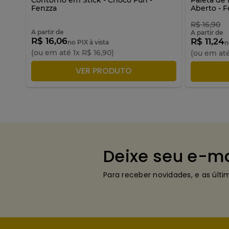
Fenzza
Aberto - F
R$
16
,
90
A partir de
A partir de
R$ 16,06
R$ 11,24
no PIX à vista
n
(ou em até
1
x
R$
16
,
90
)
(ou em at
ADICIONAR À SACOLA
VER PRODUTO
A
Deixe seu e-ma
Para receber novidades, e as últ