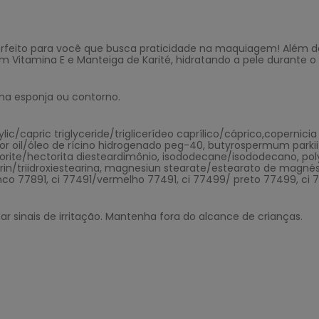
rfeito para você que busca praticidade na maquiagem! Além de 
 Vitamina E e Manteiga de Karité, hidratando a pele durante o u
ma esponja ou contorno.
/capric triglyceride/triglicerídeo caprílico/cáprico,copernicia
r oil/óleo de rícino hidrogenado peg-40, butyrospermum parkii 
torite/hectorita diesteardimônio, isododecane/isododecano, pol
rin/triidroxiestearina, magnesiun stearate/estearato de magnési
co 77891, ci 77491/vermelho 77491, ci 77499/ preto 77499, ci
r sinais de irritação. Mantenha fora do alcance de crianças.