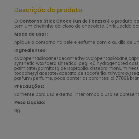
Descrição do produto
O
Contorno Stick Choco Fun
de
Fenzza
é o produto pe
tem um cheirinho delicioso de chocolate. Enriquecido com
Modo de usar:
Aplique o contorno na pele e esfume com o auxílio de u
Ingredientes:
cyclopentasiloxane/decamethylcyclopentasiloxane,caprylic
synthetic wax/cera sintética, peg-40 hydrogenated casto
palmitate/palmitato de isopropila, disteardimonium hec
tocopheryl acetate/acetato de tocoferila, trihydroxystea
parfum/perfume. pode conter os corantes: ci 77891/bran
Precauções:
Somente para uso externo, interrompa o uso se apresenta
Peso Líquido:
8g.