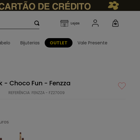
belo
Bijuterias
OUTLET
Vale Presente
k - Choco Fun - Fenzza
REFERÊNCIA
:
FENZZA - FZ27009
uros