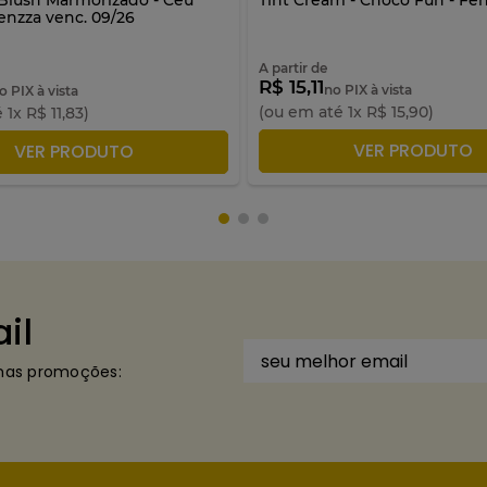
enzza venc. 09/26
A partir de
R$ 15,11
no PIX à vista
o PIX à vista
(ou em até
1
x
R$
15
,
90
)
é
1
x
R$
11
,
83
)
ADICIONAR À SACO
VER PRODUTO
DICIONAR À SACOLA
VER PRODUTO
il
imas promoções: