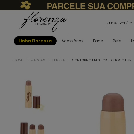
O que você
Linha Florenza
Acessórios
Face
Pele
L
MARCAS
FENZZA
CONTORNO EM STICK - CHOCO FUN -