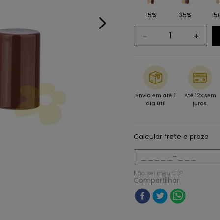
15%
35%
5
－
＋
Envio em até 1
Até 12x sem
dia útil
juros
Calcular frete e prazo
Não sei meu CEP
Compartilhar