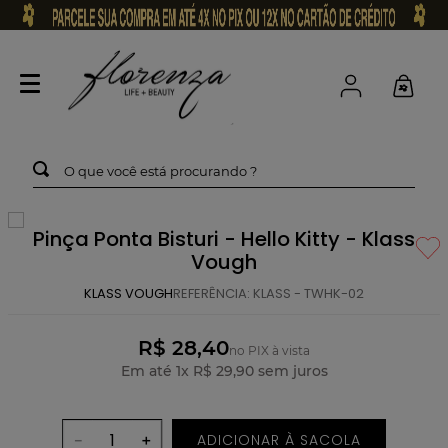
O que você está procurando ?
Pinça Ponta Bisturi - Hello Kitty - Klass
Vough
KLASS VOUGH
REFERÊNCIA
:
KLASS - TWHK-02
R$ 28,40
no PIX à vista
Em até
1
x
R$
29
,
90
sem juros
ADICIONAR À SACOLA
－
＋