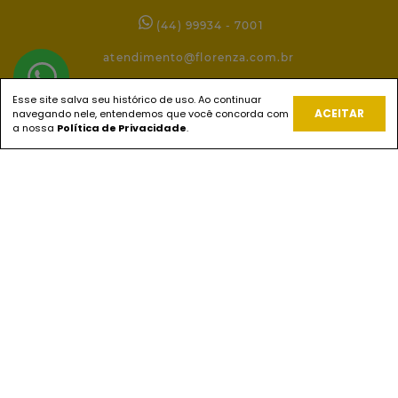
(44) 99934 - 7001
atendimento@florenza.com.br
Esse site salva seu histórico de uso. Ao continuar
ACEITAR
navegando nele, entendemos que você concorda com
REDES SOCIAIS
a nossa
Política de Privacidade
.
PAGUE COM
ENVIOS