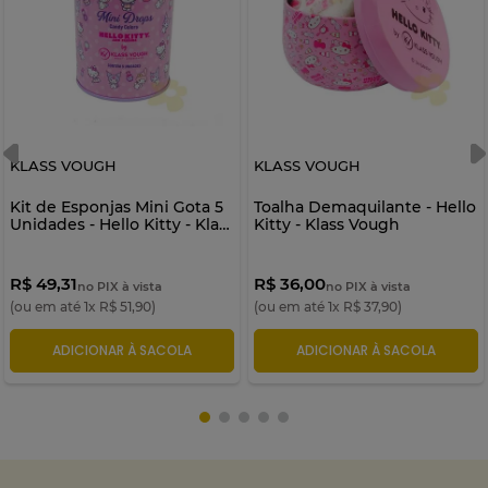
KLASS VOUGH
KLASS VOUGH
Kit de Esponjas Mini Gota 5
Toalha Demaquilante - Hello
Unidades - Hello Kitty - Klass
Kitty - Klass Vough
Vough
R$ 49,31
R$ 36,00
no PIX à vista
no PIX à vista
(ou em até
1
x
R$
51
,
90
)
(ou em até
1
x
R$
37
,
90
)
ADICIONAR À SACOLA
ADICIONAR À SACOLA