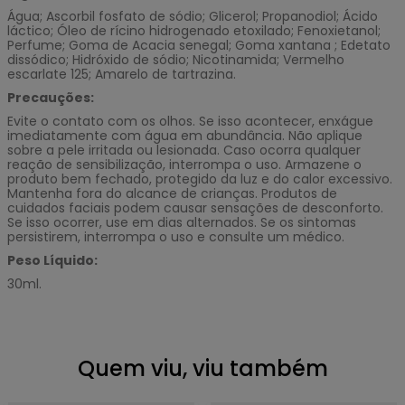
Água; Ascorbil fosfato de sódio; Glicerol; Propanodiol; Ácido
láctico; Óleo de rícino hidrogenado etoxilado; Fenoxietanol;
Perfume; Goma de Acacia senegal; Goma xantana ; Edetato
dissódico; Hidróxido de sódio; Nicotinamida; Vermelho
escarlate 125; Amarelo de tartrazina.
Precauções:
Evite o contato com os olhos. Se isso acontecer, enxágue
imediatamente com água em abundância. Não aplique
sobre a pele irritada ou lesionada. Caso ocorra qualquer
reação de sensibilização, interrompa o uso. Armazene o
produto bem fechado, protegido da luz e do calor excessivo.
Mantenha fora do alcance de crianças. Produtos de
cuidados faciais podem causar sensações de desconforto.
Se isso ocorrer, use em dias alternados. Se os sintomas
persistirem, interrompa o uso e consulte um médico.
Peso Líquido:
30ml.
Quem viu, viu também