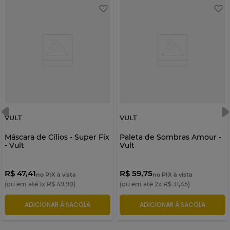
VULT
VULT
Máscara de Cílios - Super Fix
Paleta de Sombras Amour -
- Vult
Vult
R$ 47,41
R$ 59,75
no PIX à vista
no PIX à vista
(ou em até
1
x
R$
49
,
90
)
(ou em até
2
x
R$
31
,
45
)
ADICIONAR À SACOLA
ADICIONAR À SACOLA