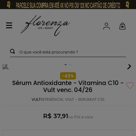
O que você está procurando ?
-
43
%
Sérum Antioxidante - Vitamina C10 -
Vult venc. 04/26
VULT
REFERÊNCIA
:
VULT - SERUMVIT.C10
R$ 37,91
no PIX à vista