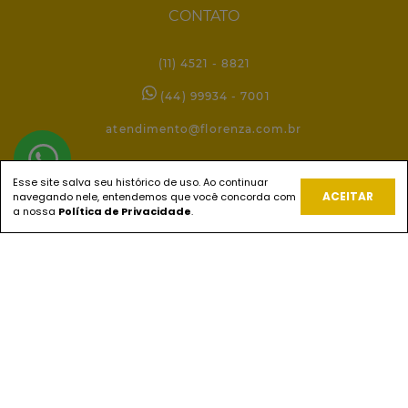
CONTATO
(11) 4521 - 8821
(44) 99934 - 7001
atendimento@florenza.com.br
Esse site salva seu histórico de uso. Ao continuar
REDES SOCIAIS
ACEITAR
navegando nele, entendemos que você concorda com
a nossa
Política de Privacidade
.
PAGUE COM