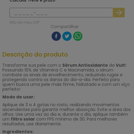
Calcular frete e prazo
Não sei meu CEP
Compartilhar
Descrição do produto
Transforme sua pele com o
Sérum Antioxidante
da
Vult
!
Possuindo 10% de Vitamina C e Niacinamida, o sérum
combate os sinais de envelhecimento, reduzindo rugas e
protegendo contra os danos do dia-a-dia. Perfeito para
quem busca uma pele mais firme, hidratada e com um viço
perfeito!
Modo de usar:
Aplique de 3 a 4 gotas no rosto, realizando movimentos
ascendentes para garantir melhor absorção. Evite a área dos
olhos. Use uma vez ao dia e, durante o dia, aplique também
um
filtro solar
com FPS mínimo de 30. Para melhores
resultados, use diariamente.
Ingredientes: