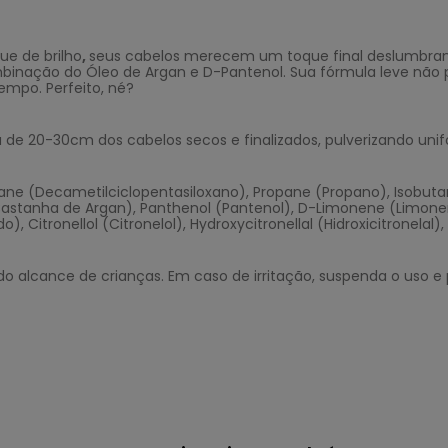
e de brilho
,
seus cabelos merecem um toque final deslumbrant
binação do Óleo de Argan e D-Pantenol. Sua fórmula leve não pe
mpo. Perfeito, né?
ia de 20-30cm dos cabelos secos e finalizados, pulverizando un
loxane (Decametilciclopentasiloxano), Propane (Propano), Isobu
 Castanha de Argan), Panthenol (Pantenol), D-Limonene (Limoneno
Citronellol (Citronelol), Hydroxycitronellal (Hidroxicitronelal), C
 do alcance de crianças. Em caso de irritação, suspenda o uso