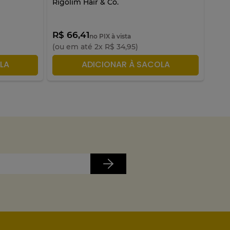
Rigolim Hair & Co.
Hair
R$ 66,41
R$ 
no PIX à vista
(ou em até
2
x
R$
34
,
95
)
(ou 
LA
ADICIONAR À SACOLA