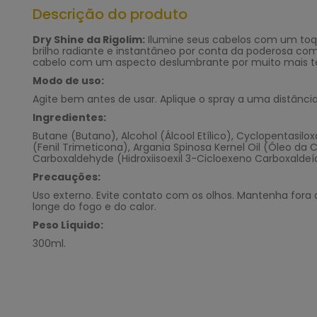
Descrição do produto
Dry Shine da Rigolim:
Ilumine seus cabelos com um toqu
brilho radiante e instantâneo por conta da poderosa com
cabelo com um aspecto deslumbrante por muito mais te
Modo de uso:
Agite bem antes de usar. Aplique o spray a uma distânc
Ingredientes:
Butane (Butano), Alcohol (Álcool Etílico), Cyclopentasi
(Fenil Trimeticona), Argania Spinosa Kernel Oil (Óleo da
Carboxaldehyde (Hidroxiisoexil 3-Cicloexeno Carboxaldeído), 
Precauções:
Uso externo. Evite contato com os olhos. Mantenha fora
longe do fogo e do calor.
Peso Líquido:
300ml.