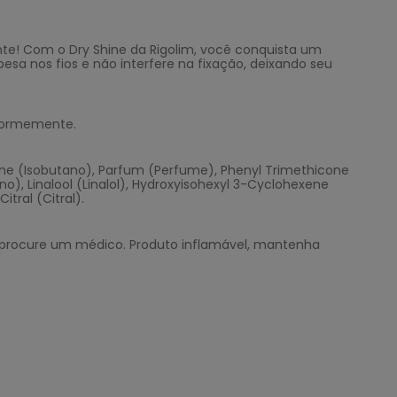
e! Com o Dry Shine da Rigolim, você conquista um
sa nos fios e não interfere na fixação, deixando seu
iformemente.
tane (Isobutano), Parfum (Perfume), Phenyl Trimethicone
), Linalool (Linalol), Hydroxyisohexyl 3-Cyclohexene
itral (Citral).
 e procure um médico. Produto inflamável, mantenha