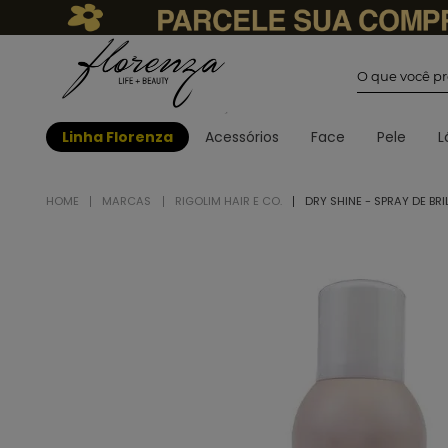
O que você
Linha Florenza
Acessórios
Face
Pele
L
MARCAS
RIGOLIM HAIR E CO.
DRY SHINE - SPRAY DE BRI