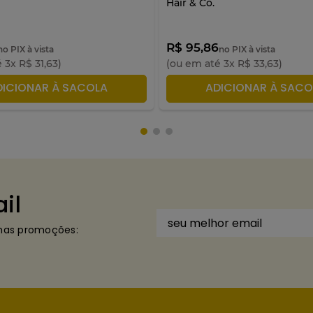
Hair & Co.
R$ 95,86
no PIX à vista
no PIX à vista
é
3
x
R$
31
,
63
)
(ou em até
3
x
R$
33
,
63
)
DICIONAR À SACOLA
ADICIONAR À SACO
il
imas promoções: