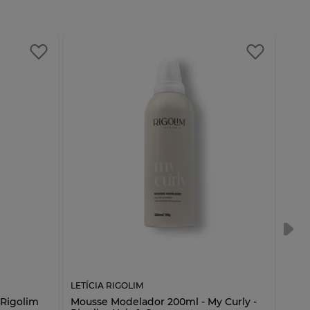
LETÍCIA RIGOLIM
LETÍ
 Rigolim
Mousse Modelador 200ml - My Curly -
Ligh