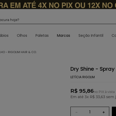
 procura hoje?
ábios
Olhos
Paletas
Marcas
Seção Infantil
Ca
LHO - RIGOLIM HAIR & CO.
Dry Shine - Spray 
LETÍCIA RIGOLIM
R$ 95,86
no PIX à vista
Em até
3
x
R$
33
,
63
sem j
－
＋