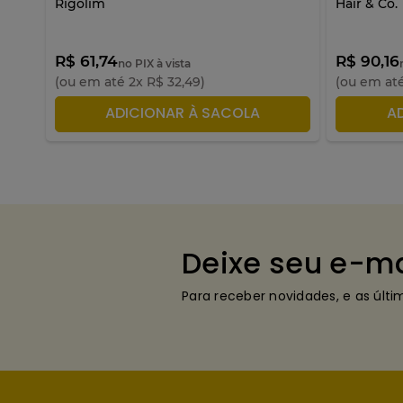
Rigolim
Hair & Co.
R$ 61,74
R$ 90,16
no PIX à vista
(ou em até
2
x
R$
32
,
49
)
(ou em at
ADICIONAR À SACOLA
A
Deixe seu e-ma
Para receber novidades, e as últ