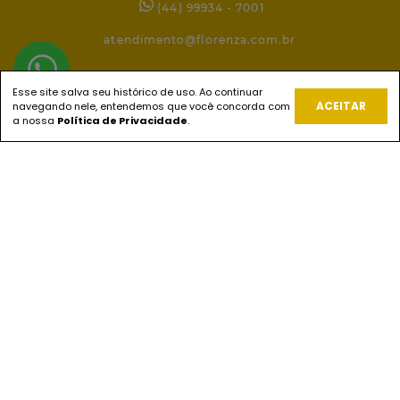
(44) 99934 - 7001
atendimento@florenza.com.br
Esse site salva seu histórico de uso. Ao continuar
REDES SOCIAIS
ACEITAR
navegando nele, entendemos que você concorda com
a nossa
Política de Privacidade
.
PAGUE COM
ENVIOS