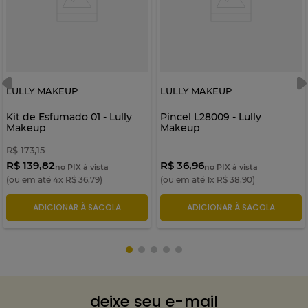
LULLY MAKEUP
LULLY MAKEUP
Kit de Esfumado 01 - Lully
Pincel L28009 - Lully
Makeup
Makeup
R$
173
,
15
R$ 139,82
R$ 36,96
no PIX à vista
no PIX à vista
(ou em até
4
x
R$
36
,
79
)
(ou em até
1
x
R$
38
,
90
)
ADICIONAR À SACOLA
ADICIONAR À SACOLA
deixe seu e-mail