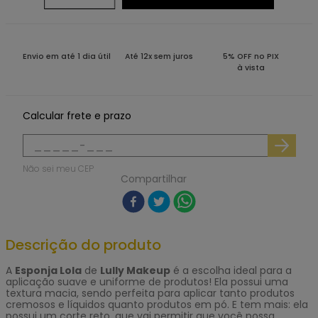
Envio em até 1 dia útil
Até 12x sem juros
5% OFF no PIX
à vista
Calcular frete e prazo
Não sei meu CEP
Compartilhar
Descrição do produto
A
Esponja Lola
de
Lully Makeup
é a escolha ideal para a
aplicação suave e uniforme de produtos! Ela possui uma
textura macia, sendo perfeita para aplicar tanto produtos
cremosos e líquidos quanto produtos em pó. E tem mais: ela
possui um corte reto, que vai permitir que você possa