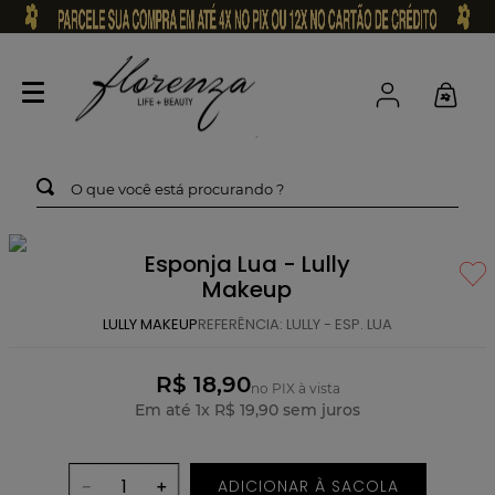
O que você está procurando ?
Esponja Lua - Lully
Makeup
LULLY MAKEUP
REFERÊNCIA
:
LULLY - ESP. LUA
R$ 18,90
no PIX à vista
Em até
1
x
R$
19
,
90
sem juros
ADICIONAR À SACOLA
－
＋