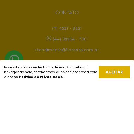
CONTATO
(11) 4521 - 8821
(44) 99934 - 7001
atendimento@florenza.com.br
Esse site salva seu histórico de uso. Ao continuar
REDES SOCIAIS
ACEITAR
navegando nele, entendemos que você concorda com
a nossa
Política de Privacidade
.
PAGUE COM