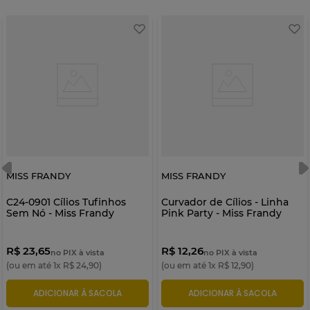
MISS FRANDY
MISS FRANDY
C24-0901 Cílios Tufinhos
Curvador de Cílios - Linha
Sem Nó - Miss Frandy
Pink Party - Miss Frandy
R$ 23,65
R$ 12,26
no PIX à vista
no PIX à vista
(ou em até
1
x
R$
24
,
90
)
(ou em até
1
x
R$
12
,
90
)
ADICIONAR À SACOLA
ADICIONAR À SACOLA