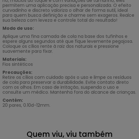
nó, macios ao toque e com variações de tamanho, eles
permitem uma aplicação precisa e personalizada. O efeito
curvadinho e discreto valoriza o olhar de forma sutil, ideal
para quem busca definição e charme sem exageros. Realce
sua beleza com leveza e controle total do resultado!
Modo de uso:
Aplique uma fina camada de cola na base dos tufinhos e
espere alguns segundos até que fique levemente pegajosa.
Coloque os cílios rente à raiz dos naturais e pressione
suavemente para fixar.
Materiais:
Fios sintéticos
Precauções:
Retire os cílios com cuidado após o uso e limpe os resíduos
de cola para preservar a durabilidade. Evite contato direto
com os olhos. Em caso de irritação, suspenda o uso e
consulte um médico. Mantenha fora do alcance de crianças.
Contém:
20 pares, 0.10d-12mm.
Quem viu, viu também