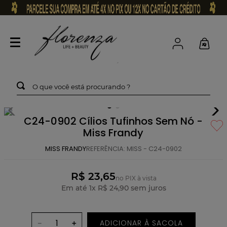
O que você está procurando ?
C24-0902 Cílios Tufinhos Sem Nó -
Miss Frandy
MISS FRANDY
REFERÊNCIA
:
MISS - C24-0902
R$ 23,65
no PIX à vista
Em até
1
x
R$
24
,
90
sem juros
ADICIONAR À SACOLA
－
＋