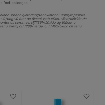
 fácil aplicação.
olueno, phenoxyethanol/fenoxietanol, caprylic/capric
/peg-10 éter de álcool, isobutílico, sílica/dióxido de
ter os corantes: c177891/dióxido de titânio, c
ferro preto, c177288/verde, ci 77492/óxido de ferro