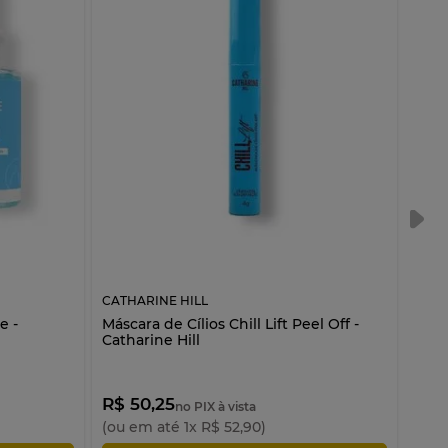
+c
CATHARINE HILL
CATH
e -
Máscara de Cílios Chill Lift Peel Off -
Másc
Catharine Hill
Hill
A par
R$ 50,25
R$ 
no PIX à vista
(ou em até
1
x
R$
52
,
90
)
(ou 