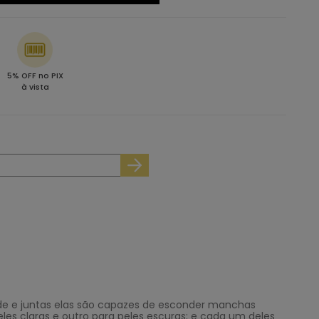
5% OFF no PIX
à vista
ade e juntas elas são capazes de esconder manchas
les claras e outro para peles escuras; e cada um deles