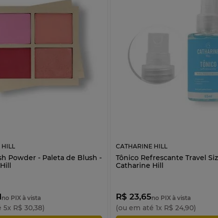
 HILL
CATHARINE HILL
sh Powder - Paleta de Blush -
Tônico Refrescante Travel Siz
Hill
Catharine Hill
1
R$ 23,65
no PIX à vista
no PIX à vista
é
5
x
R$
30
,
38
)
(ou em até
1
x
R$
24
,
90
)