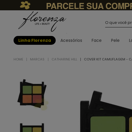
O que você
Linha Florenza
Acessórios
Face
Pele
L
MARCAS
CATHARINE HILL
COVER KIT CAMUFLAGEM - CA