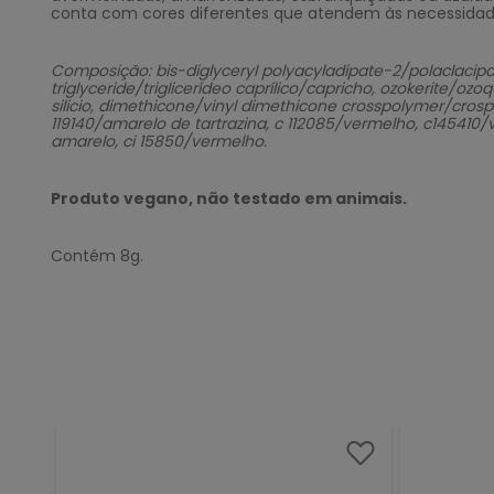
conta com cores diferentes que atendem às necessidades
Composição: bis-diglyceryl polyacyladipate-2/polaclacipat
triglyceride/triglicerídeo caprílico/capricho, ozokerite/o
silicio, dimethicone/vinyl dimethicone crosspolymer/crosp
119140/amarelo de tartrazina, c 112085/vermelho, c145410/v
amarelo, ci 15850/vermelho.
Produto vegano, não testado em animais.
Contém 8g.