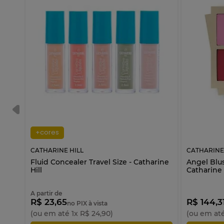
+cores
CATHARINE HILL
CATHARINE
Fluid Concealer Travel Size - Catharine
Angel Blu
Hill
Catharine 
A partir de
R$ 23,65
R$ 144,3
no PIX à vista
(ou em até
1
x
R$
24
,
90
)
(ou em at