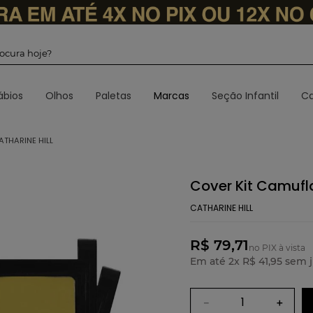
 procura hoje?
ábios
Olhos
Paletas
Marcas
Seção Infantil
Ca
THARINE HILL
Cover Kit Camufl
CATHARINE HILL
R$ 79,71
no PIX à vista
Em até
2
x
R$
41
,
95
sem j
－
＋