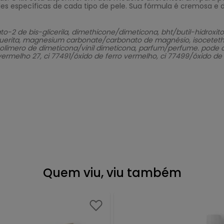
 específicas de cada tipo de pele. Sua fórmula é cremosa e de
o-2 de bis-glicerila, dimethicone/dimeticona, bht/butil-hidroxit
zoquerita, magnesium carbonate/carbonato de magnésio, isoceteth-10
olímero de dimeticona/vinil dimeticona, parfum/perfume. pode con
ermelho 27, ci 77491/óxido de ferro vermelho, ci 77499/óxido de 
Quem viu, viu também