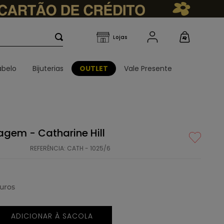
belo
Bijuterias
OUTLET
Vale Presente
agem - Catharine Hill
REFERÊNCIA
:
CATH - 1025/6
uros
ADICIONAR À SACOLA