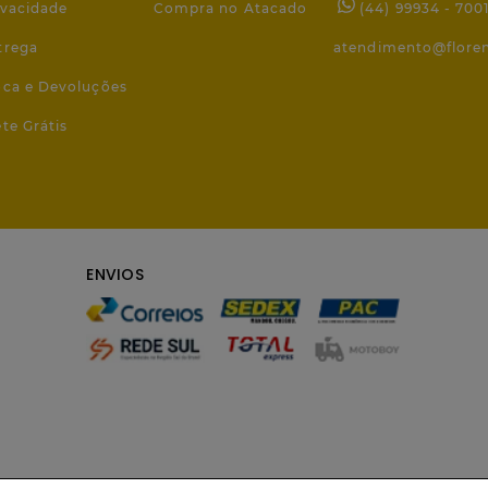
ivacidade
Compra no Atacado
(44) 99934 - 700
trega
atendimento@flore
roca e Devoluções
ete Grátis
ENVIOS