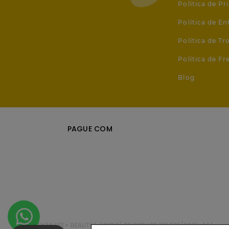
Política de Pr
Política de En
Política de T
Política de Fr
Blog
PAGUE COM
FLORENZA LIFE+ BEAUTY | JUNDIAÍ, SP CNPJ 23.721.872/0001-44 |