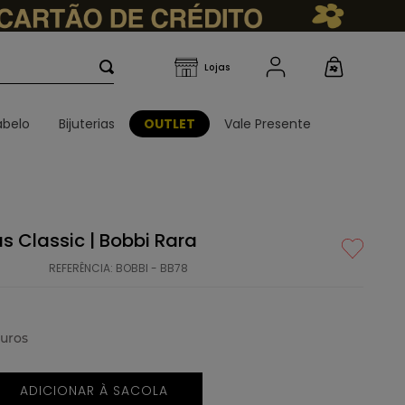
belo
Bijuterias
OUTLET
Vale Presente
s Classic | Bobbi Rara
REFERÊNCIA
:
BOBBI - BB78
uros
ADICIONAR À SACOLA