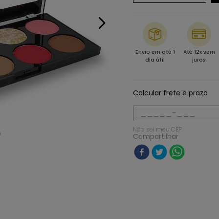
Envio em até 1
Até 12x sem
dia útil
juros
Calcular frete e prazo
Não sei meu CEP
Compartilhar