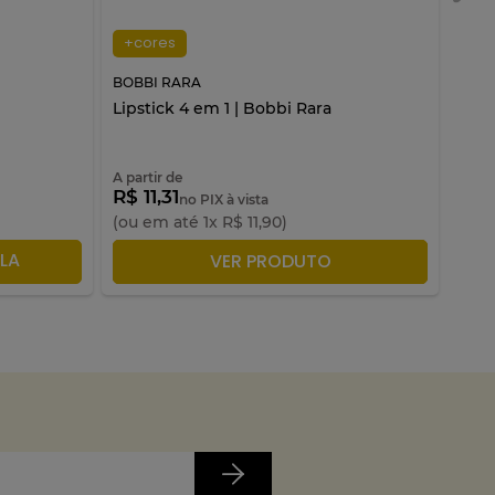
+cores
+c
BOBBI RARA
BOBB
Lipstick 4 em 1 | Bobbi Rara
Blus
A partir de
A par
R$ 11,31
R$ 
no PIX à vista
(ou em até
1
x
R$
11
,
90
)
(ou 
LA
ADICIONAR À SACOLA
VER PRODUTO