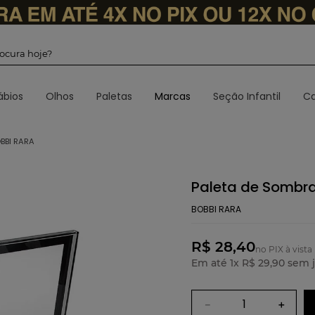
 procura hoje?
ábios
Olhos
Paletas
Marcas
Seção Infantil
Ca
BBI RARA
Paleta de Sombra
BOBBI RARA
R$ 28,40
no PIX à vista
Em até
1
x
R$
29
,
90
sem j
－
＋