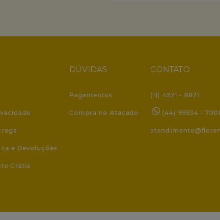
DÚVIDAS
CONTATO
Pagamentos
(11) 4521 - 8821
ivacidade
Compra no Atacado
(44) 99934 - 700
trega
atendimento@flore
roca e Devoluções
ete Grátis