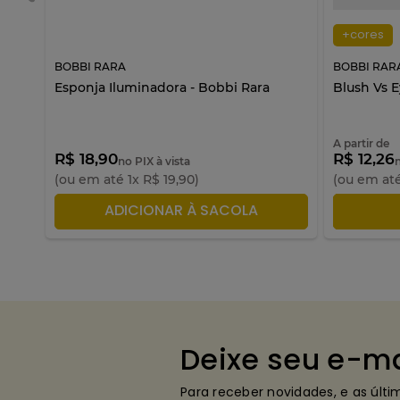
+cores
BOBBI RARA
BOBBI RAR
Esponja Iluminadora - Bobbi Rara
Blush Vs 
A partir de
R$ 18,90
R$ 12,26
no PIX à vista
(ou em até
1
x
R$
19
,
90
)
(ou em at
ADICIONAR À SACOLA
A
Deixe seu e-ma
Para receber novidades, e as últ