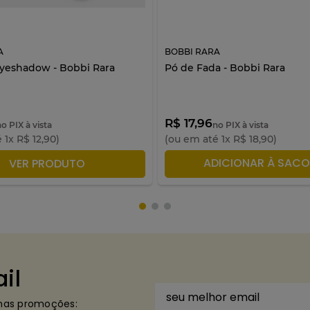
A
BOBBI RARA
Eyeshadow - Bobbi Rara
Pó de Fada - Bobbi Rara
R$ 17,96
no PIX à vista
no PIX à vista
é
1
x
R$
12
,
90
)
(ou em até
1
x
R$
18
,
90
)
DICIONAR À SACOLA
ADICIONAR À SACO
VER PRODUTO
il
imas promoções: