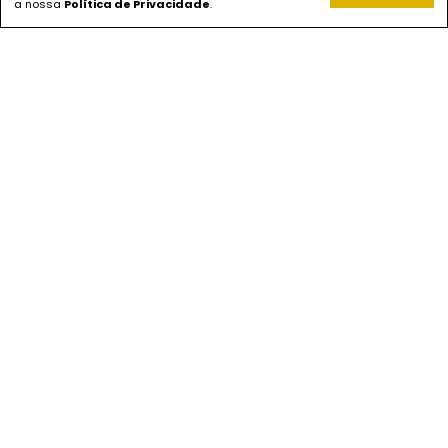
a nossa
Política de Privacidade
.
PAGUE COM
ENVIOS
SEGURANÇA