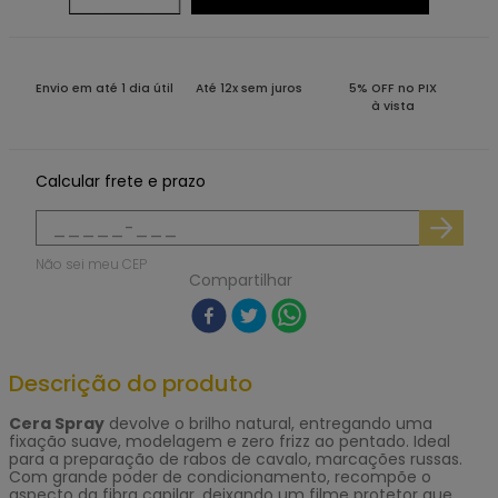
Envio em até 1 dia útil
Até 12x sem juros
5% OFF no PIX
à vista
Calcular frete e prazo
Não sei meu CEP
Compartilhar
Descrição do produto
Cera Spray
devolve o brilho natural, entregando uma
fixação suave, modelagem e zero frizz ao pentado. Ideal
para a preparação de rabos de cavalo, marcações russas.
Com grande poder de condicionamento, recompõe o
aspecto da fibra capilar, deixando um filme protetor que