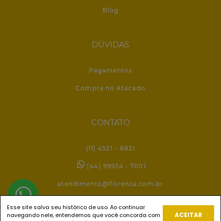
Blog
DÚVIDAS
Pagamentos
Compra no Atacado
CONTATO
(11) 4521 - 8821
(44) 99934 - 7001
atendimento@florenza.com.br
Esse site salva seu histórico de uso. Ao continuar
ACEITAR
navegando nele, entendemos que você concorda com
REDES SOCIAIS