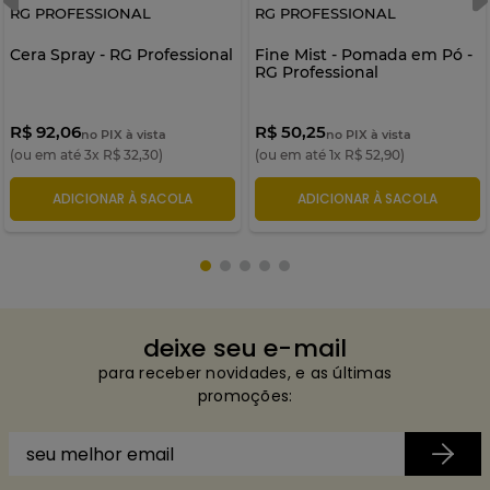
RG PROFESSIONAL
RG PROFESSIONAL
Cera Spray - RG Professional
Fine Mist - Pomada em Pó -
RG Professional
R$ 92,06
R$ 50,25
no PIX à vista
no PIX à vista
(ou em até
3
x
R$
32
,
30
)
(ou em até
1
x
R$
52
,
90
)
ADICIONAR À SACOLA
ADICIONAR À SACOLA
deixe seu e-mail
para receber novidades, e as últimas
promoções: