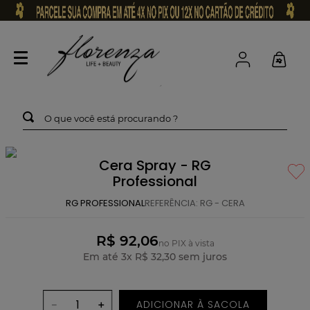
O que você está procurando ?
Cera Spray - RG
Professional
RG PROFESSIONAL
REFERÊNCIA
:
RG - CERA
R$ 92,06
no PIX à vista
Em até
3
x
R$
32
,
30
sem juros
ADICIONAR À SACOLA
－
＋