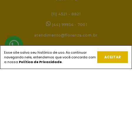
(11) 4521 - 8821
(44) 99934 - 7001
atendimento@florenza.com.br
Esse site salva seu histórico de uso. Ao continuar
REDES SOCIAIS
ACEITAR
navegando nele, entendemos que você concorda com
a nossa
Política de Privacidade
.
PAGUE COM
ENVIOS