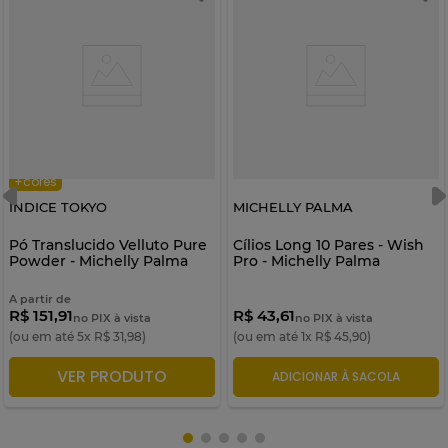
+cores
INDICE TOKYO
MICHELLY PALMA
Pó Translucido Velluto Pure
Cílios Long 10 Pares - Wish
Powder - Michelly Palma
Pro - Michelly Palma
A partir de
R$ 151,91
R$ 43,61
no PIX à vista
no PIX à vista
(ou em até
5
x
R$
31
,
98
)
(ou em até
1
x
R$
45
,
90
)
VER PRODUTO
ADICIONAR À SACOLA
ADICIONAR À SACOLA