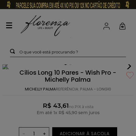
O que você está procurando ?
Cílios Long 10 Pares - Wish Pro -
Michelly Palma
MICHELLY PALMA
REFERÊNCIA
:
PALMA - LONG10
R$ 43,61
no PIX à vista
Em até
1
x
R$
45
,
90
sem juros
ADICIONAR À SACOLA
－
＋