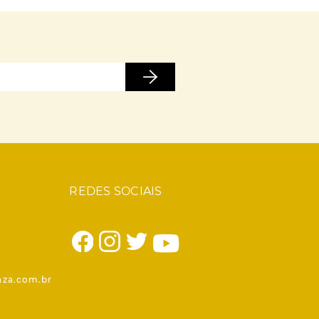
REDES SOCIAIS
1
nza.com.br