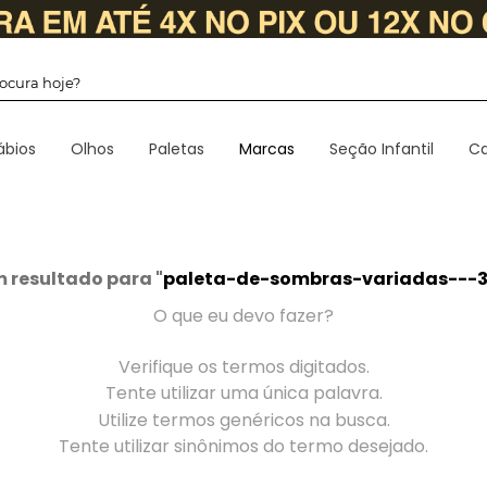
 procura hoje?
ábios
Olhos
Paletas
Marcas
Seção Infantil
Ca
resultado para "
paleta-de-sombras-variadas---30
O que eu devo fazer?
Verifique os termos digitados.
Tente utilizar uma única palavra.
Utilize termos genéricos na busca.
Tente utilizar sinônimos do termo desejado.