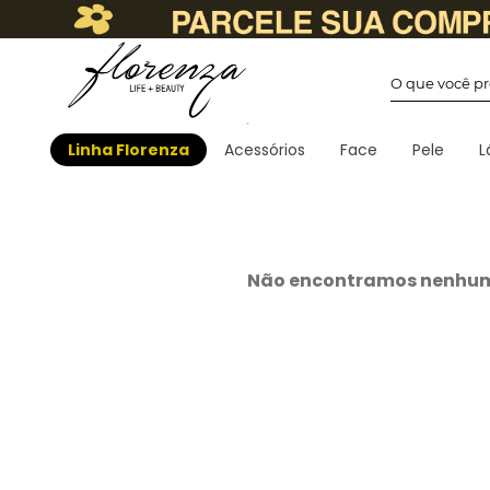
O que você
Linha Florenza
Acessórios
Face
Pele
L
Não encontramos nenhum 