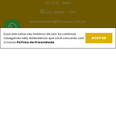
(11) 4521 - 8821
(44) 99934 - 7001
atendimento@florenza.com.br
Esse site salva seu histórico de uso. Ao continuar
ACEITAR
navegando nele, entendemos que você concorda com
REDES SOCIAIS
a nossa
Política de Privacidade
.
PAGUE COM
ENVIOS