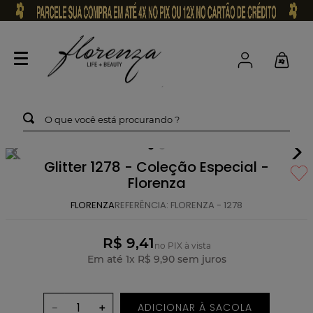
O que você está procurando ?
Glitter 1278 - Coleção Especial -
Florenza
FLORENZA
REFERÊNCIA
:
FLORENZA - 1278
R$ 9,41
no PIX à vista
Em até
1
x
R$
9
,
90
sem juros
ADICIONAR À SACOLA
－
＋