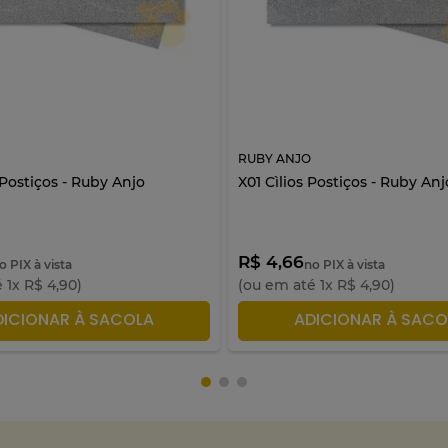
RUBY ANJO
 Postiços - Ruby Anjo
X01 Cìlios Postiços - Ruby Anj
R$ 4,66
o PIX à vista
no PIX à vista
é
1
x
R$
4
,
90
)
(ou em até
1
x
R$
4
,
90
)
DICIONAR À SACOLA
ADICIONAR À SACO