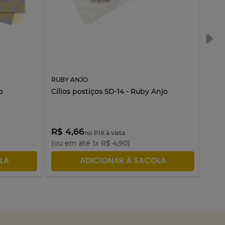
RUBY ANJO
RUBY
o
Cílios postiços 5D-14 - Ruby Anjo
Cíli
R$ 4,66
R$ 
no PIX à vista
(ou em até
1
x
R$
4
,
90
)
(ou 
LA
ADICIONAR À SACOLA