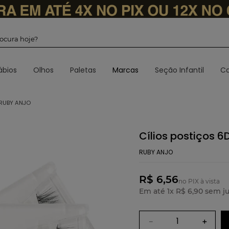
 procura hoje?
ábios
Olhos
Paletas
Marcas
Seção Infantil
Ca
 RUBY ANJO
Cílios postiços 
RUBY ANJO
R$ 6,56
no PIX à vista
Em até
1
x
R$
6
,
90
sem ju
－
＋