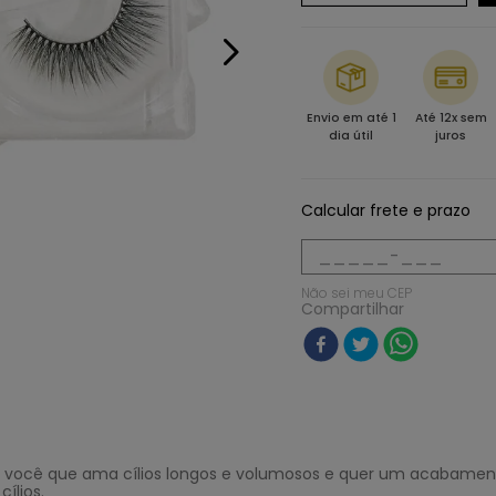
Envio em até 1
Até 12x sem
dia útil
juros
Calcular frete e prazo
Não sei meu CEP
Compartilhar
a você que ama cílios longos e volumosos e quer um acabamento 
ílios.