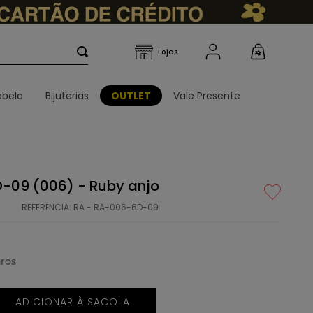
belo
Bijuterias
OUTLET
Vale Presente
6D-09 (006) - Ruby anjo
REFERÊNCIA
:
RA - RA-006-6D-09
ros
ADICIONAR À SACOLA