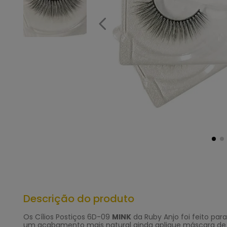
Descrição do produto
Os
Cílios Postiços
6D-09
MINK
da
Ruby Anjo
foi feito par
um acabamento mais natural ainda aplique máscara de c