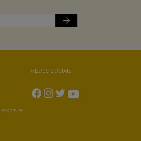
REDES SOCIAIS
1
nza.com.br