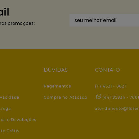
il
imas promoções:
DÚVIDAS
CONTATO
Pagamentos
(11) 4521 - 8821
ivacidade
Compra no Atacado
(44) 99934 - 700
trega
atendimento@flore
roca e Devoluções
ete Grátis