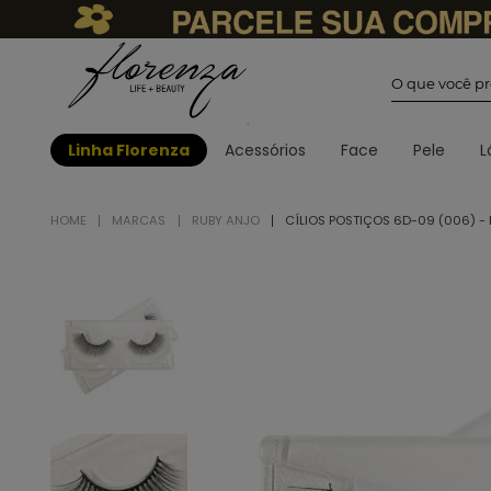
O que você
Linha Florenza
Acessórios
Face
Pele
L
MARCAS
RUBY ANJO
CÍLIOS POSTIÇOS 6D-09 (006) -