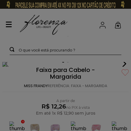
O que você está procurando ?
Faixa para Cabelo -
Margarida
MISS FRANDY
REFERÊNCIA
:
FAIXA - MARGARIDA
A partir de
R$ 12,26
no PIX à vista
Em até
1
x
R$
12
,
90
sem juros