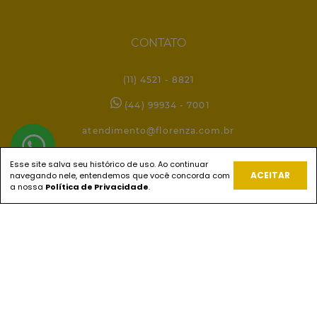
CONTATO
(11) 4521 - 8821
(44) 99934 - 7001
atendimento@florenza.com.br
Esse site salva seu histórico de uso. Ao continuar
ACEITAR
navegando nele, entendemos que você concorda com
REDES SOCIAIS
a nossa
Política de Privacidade
.
PAGUE COM