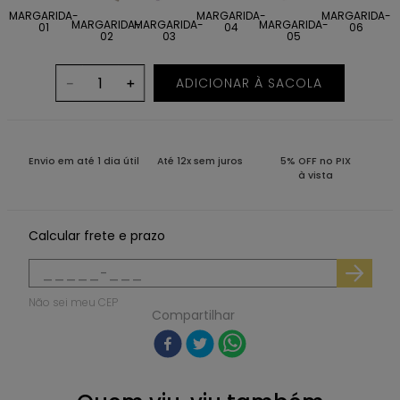
MARGARIDA-
MARGARIDA-
MARGARIDA-
MARGARIDA-
MARGARIDA-
MARGARIDA-
01
04
06
02
03
05
ADICIONAR À SACOLA
－
＋
Envio em até 1 dia útil
Até 12x sem juros
5% OFF no PIX
à vista
Calcular frete e prazo
Não sei meu CEP
Compartilhar