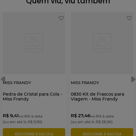
Quem viu, viu também
MISS FRANDY
MISS FRANDY
Pedra de Cristal para Cola -
0830 Kit de Frascos para
Miss Frandy
Viagem - Miss Frandy
R$ 9,41
R$ 27,46
no PIX à vista
no PIX à vista
(ou em até
1
x
R$
9
,
90
)
(ou em até
1
x
R$
28
,
90
)
ADICIONAR À SACOLA
ADICIONAR À SACOLA