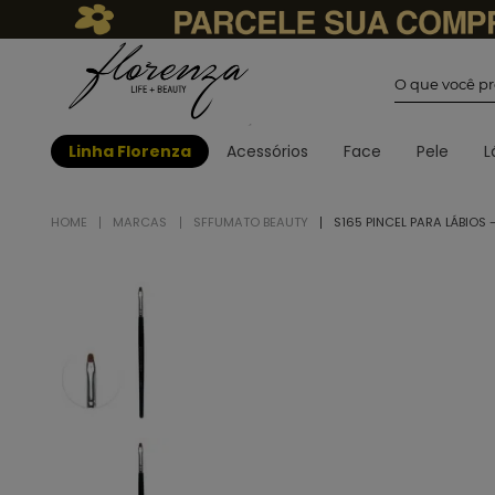
O que você
Linha Florenza
Acessórios
Face
Pele
L
MARCAS
SFFUMATO BEAUTY
S165 PINCEL PARA LÁBIOS