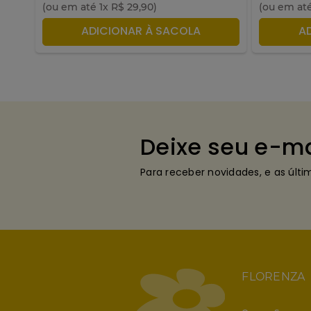
(ou em até
1
x
R$
29
,
90
)
(ou em at
ADICIONAR À SACOLA
A
Deixe seu e-ma
Para receber novidades, e as últ
FLORENZA