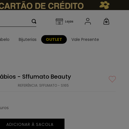
belo
Bijuterias
OUTLET
Vale Presente
Lábios - Sffumato Beauty
REFERÊNCIA
:
SFFUMATO - S165
uros
ADICIONAR À SACOLA