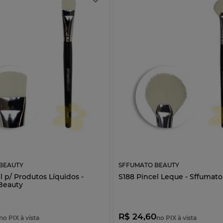
BEAUTY
SFFUMATO BEAUTY
l p/ Produtos Líquidos -
S188 Pincel Leque - Sffumat
Beauty
R$ 24,60
no PIX à vista
no PIX à vista