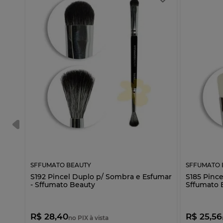
SFFUMATO BEAUTY
SFFUMATO 
to
S192 Pincel Duplo p/ Sombra e Esfumar
S185 Pince
- Sffumato Beauty
Sffumato 
R$ 28,40
R$ 25,56
no PIX à vista