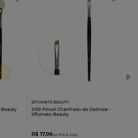
SFFUMATO BEAUTY
SFFU
o Beauty
S159 Pincel Chanfrado de Delinear -
Port
Sffumato Beauty
R$ 17,96
R$ 
no PIX à vista