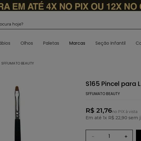
 procura hoje?
ábios
Olhos
Paletas
Marcas
Seção Infantil
Ca
 - SFFUMATO BEAUTY
S165 Pincel para 
SFFUMATO BEAUTY
R$ 21,76
no PIX à vista
Em até
1
x
R$
22
,
90
sem j
－
＋