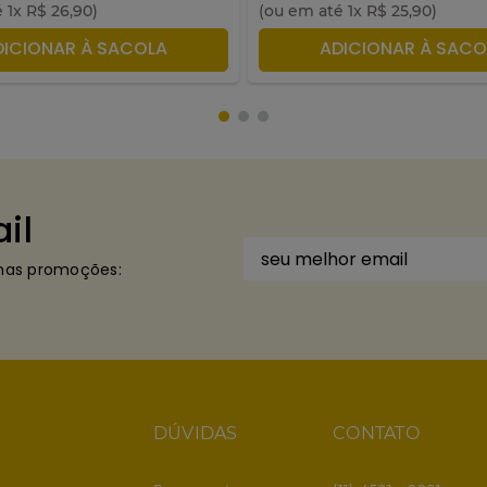
é
1
x
R$
26
,
90
)
(ou em até
1
x
R$
25
,
90
)
DICIONAR À SACOLA
ADICIONAR À SACO
il
imas promoções:
DÚVIDAS
CONTATO