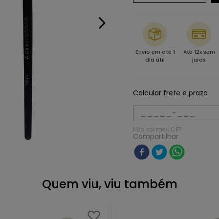
Envio em até 1
Até 12x sem
dia útil
juros
Calcular frete e prazo
Não sei meu CEP
Compartilhar
Quem viu, viu também