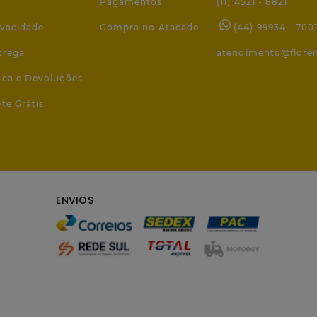
Pagamentos
(11) 4521 - 8821
ivacidade
Compra no Atacado
(44) 99934 - 700
trega
atendimento@flore
roca e Devoluções
ete Grátis
ENVIOS