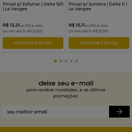
Pincel p/ Esfumar | Delta 10/1
Pincel p/ Sombra | Delta 11 |
| Le Vangee
Le Vangee
R$ 13,21
R$ 15,11
no PIX à vista
no PIX à vista
(ou em até
1
x
R$
13
,
90
)
(ou em até
1
x
R$
15
,
90
)
ADICIONAR À SACOLA
ADICIONAR À SACOLA
deixe seu e-mail
para receber novidades, e as últimas
promoções: