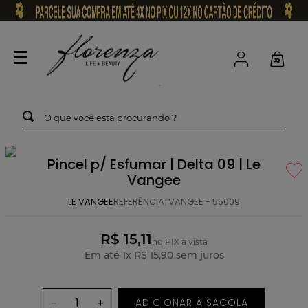
O que você está procurando ?
Pincel p/ Esfumar | Delta 09 | Le
Vangee
LE VANGEE
REFERÊNCIA
:
VANGEE - 55009
R$ 15,11
no PIX à vista
Em até
1
x
R$
15
,
90
sem juros
ADICIONAR À SACOLA
－
＋