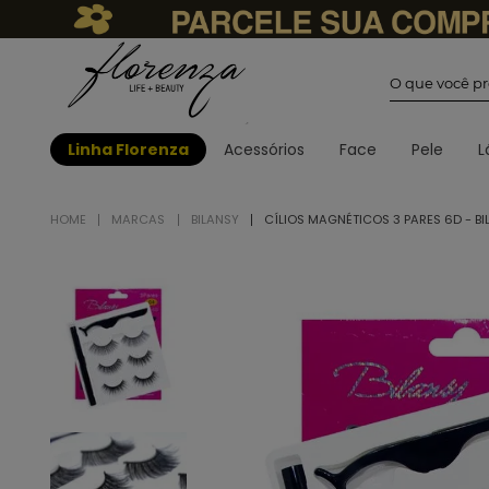
O que você
Linha Florenza
Acessórios
Face
Pele
L
MARCAS
BILANSY
CÍLIOS MAGNÉTICOS 3 PARES 6D - BI