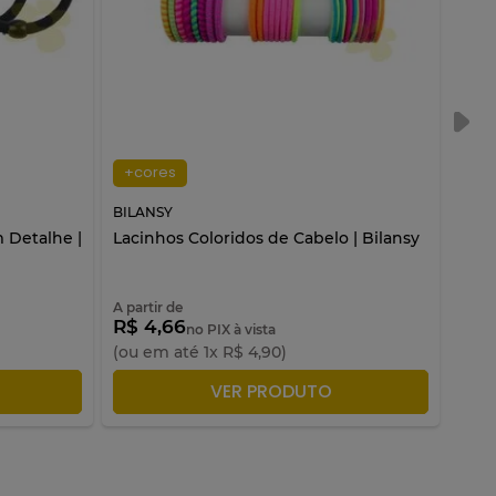
+cores
BILANSY
BILA
 Detalhe |
Lacinhos Coloridos de Cabelo | Bilansy
Laci
Dour
A partir de
R$ 4,66
R$ 
no PIX à vista
(ou em até
1
x
R$
4
,
90
)
(ou 
LA
ADICIONAR À SACOLA
VER PRODUTO