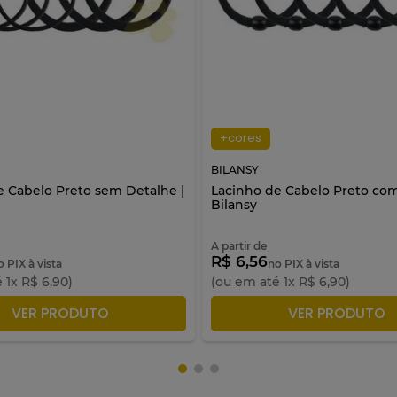
+cores
BILANSY
e Cabelo Preto sem Detalhe |
Lacinho de Cabelo Preto com
Bilansy
A partir de
R$ 6,56
o PIX à vista
no PIX à vista
é
1
x
R$
6
,
90
)
(ou em até
1
x
R$
6
,
90
)
DICIONAR À SACOLA
ADICIONAR À SACO
VER PRODUTO
VER PRODUTO