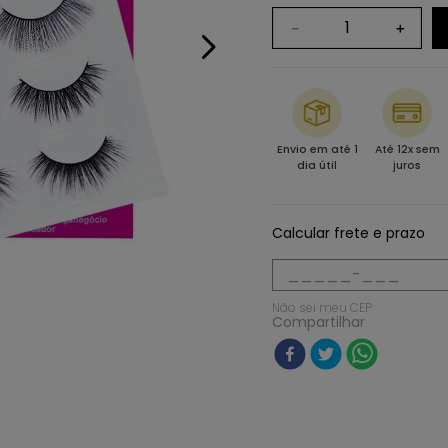
－
＋
Envio em até 1
Até 12x sem
dia útil
juros
Calcular frete e prazo
Não sei meu CEP
Compartilhar