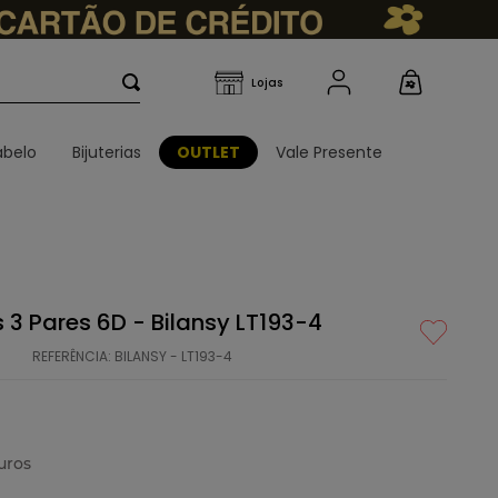
belo
Bijuterias
OUTLET
Vale Presente
 3 Pares 6D - Bilansy LT193-4
REFERÊNCIA
:
BILANSY - LT193-4
uros