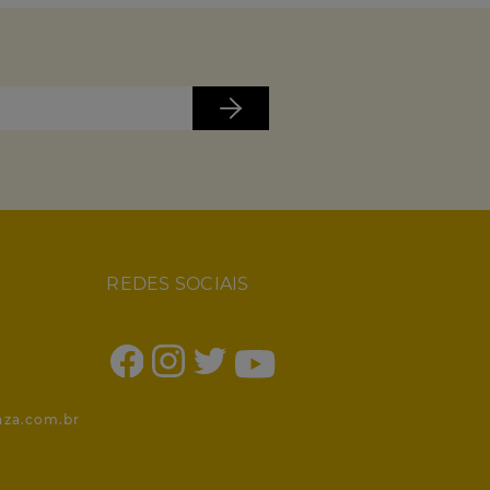
REDES SOCIAIS
1
nza.com.br