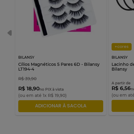
+cores
BILANSY
BILANSY
|
Cílios Magnéticos 5 Pares 6D - Bilansy
Lacinho d
LT194-4
Bilansy
R$
39
,
90
A partir de
R$ 6,56
R$ 18,90
n
no PIX à vista
(ou em at
(ou em até
1
x
R$
19
,
90
)
A
ADICIONAR À SACOLA