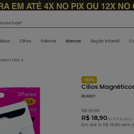
 procura hoje?
ábios
Olhos
Paletas
Marcas
Seção Infantil
Ca
LANSY LT193-4
-
50
%
Cílios Magnéticos
BILANSY
R$
39
,
90
R$ 18,90
no PIX à vista
Em até
1
x
R$
19
,
90
sem j