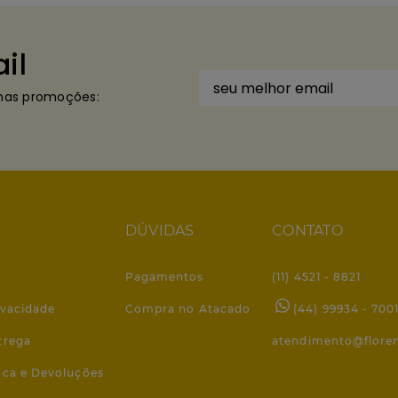
il
imas promoções:
DÚVIDAS
CONTATO
Pagamentos
(11) 4521 - 8821
ivacidade
Compra no Atacado
(44) 99934 - 700
trega
atendimento@flore
roca e Devoluções