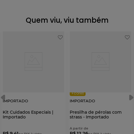
Quem viu, viu também
+cores
IMPORTADO
IMPORTADO
Kit Cuidados Especiais |
Presilha de pérolas com
Importado
strass - Importado
A partir de
R$ 9,41
R$ 12,26