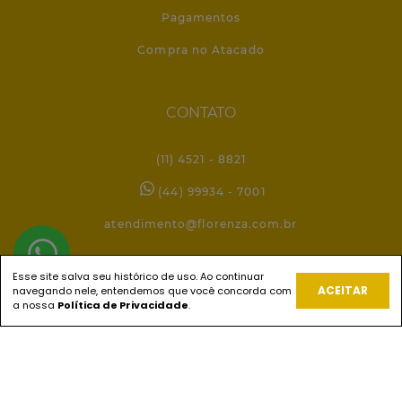
Pagamentos
Compra no Atacado
CONTATO
(11) 4521 - 8821
(44) 99934 - 7001
atendimento@florenza.com.br
Esse site salva seu histórico de uso. Ao continuar
REDES SOCIAIS
ACEITAR
navegando nele, entendemos que você concorda com
a nossa
Política de Privacidade
.