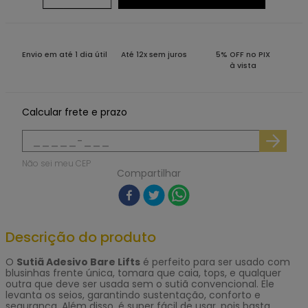
Envio em até 1 dia útil
Até 12x sem juros
5% OFF no PIX
à vista
Calcular frete e prazo
Não sei meu CEP
Compartilhar
Descrição do produto
O
Sutiã Adesivo Bare Lifts
é perfeito para ser usado com
blusinhas frente única, tomara que caia, tops, e qualquer
outra que deve ser usada sem o sutiã convencional. Ele
levanta os seios, garantindo sustentação, conforto e
segurança. Além disso, é super fácil de usar, pois basta