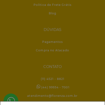
Política de Frete Grátis
Blog
DÚVIDAS
Pagamentos
Compra no Atacado
CONTATO
(11) 4521 - 8821
(44) 99934 - 7001
atendimento@florenza.com.br