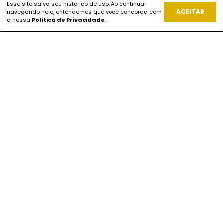
Esse site salva seu histórico de uso. Ao continuar
ACEITAR
navegando nele, entendemos que você concorda com
REDES SOCIAIS
a nossa
Política de Privacidade
.
PAGUE COM
ENVIOS
SEGURANÇA