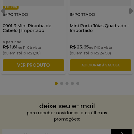
+cores
IMPORTADO
IMPORTADO
0901-3 Mini Piranha de
Mini Porta Jóias Quadrado -
Cabelo | Importado
Importado
A partir de
R$ 1,81
R$ 23,65
no PIX à vista
no PIX à vista
(ou em até
1
x
R$
1
,
90
)
(ou em até
1
x
R$
24
,
90
)
VER PRODUTO
ADICIONAR À SACOLA
ADICIONAR À SACOLA
deixe seu e-mail
para receber novidades, e as últimas
promoções: