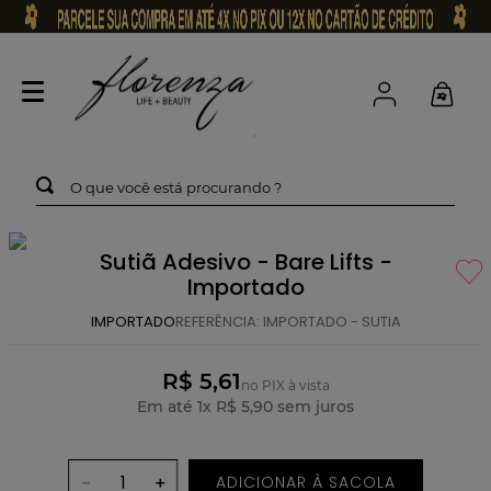
O que você está procurando ?
Sutiã Adesivo - Bare Lifts -
Importado
IMPORTADO
REFERÊNCIA
:
IMPORTADO - SUTIA
R$ 5,61
no PIX à vista
Em até
1
x
R$
5
,
90
sem juros
ADICIONAR À SACOLA
－
＋