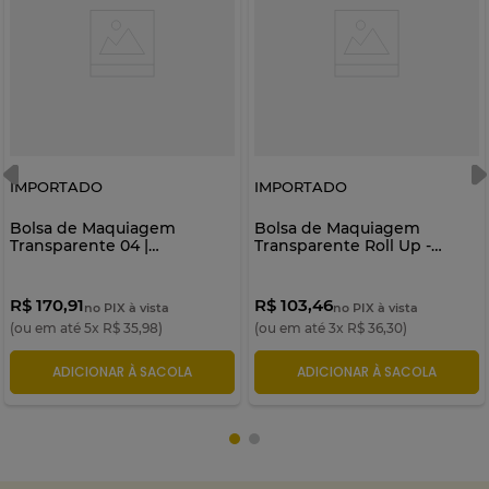
IMPORTADO
IMPORTADO
Bolsa de Maquiagem
Bolsa de Maquiagem
Transparente 04 |
Transparente Roll Up -
Importado
Importado
R$ 170,91
R$ 103,46
no PIX à vista
no PIX à vista
(ou em até
5
x
R$
35
,
98
)
(ou em até
3
x
R$
36
,
30
)
ADICIONAR À SACOLA
ADICIONAR À SACOLA