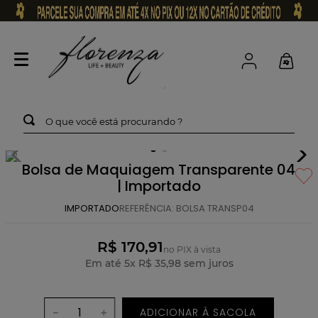
O que você está procurando ?
Bolsa de Maquiagem Transparente 04
| Importado
IMPORTADO
REFERÊNCIA
:
BOLSA TRANSP04
R$ 170,91
no PIX à vista
Em até
5
x
R$
35
,
98
sem juros
ADICIONAR À SACOLA
－
＋