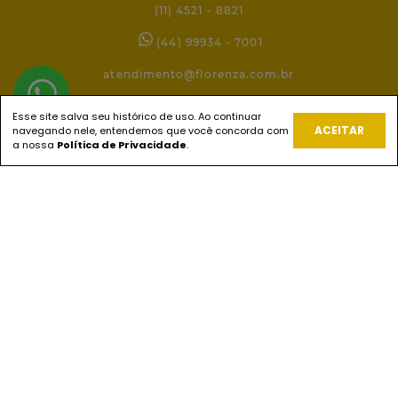
(11) 4521 - 8821
(44) 99934 - 7001
atendimento@florenza.com.br
Esse site salva seu histórico de uso. Ao continuar
ACEITAR
navegando nele, entendemos que você concorda com
REDES SOCIAIS
a nossa
Política de Privacidade
.
PAGUE COM
ENVIOS