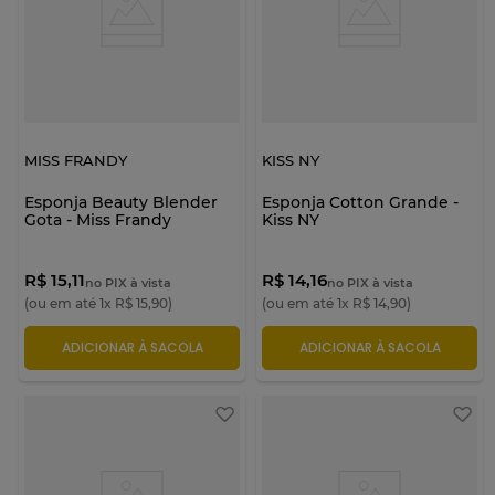
MISS FRANDY
KISS NY
Esponja Beauty Blender
Esponja Cotton Grande -
Gota - Miss Frandy
Kiss NY
R$ 15,11
R$ 14,16
no PIX à vista
no PIX à vista
(ou em até
1
x
R$
15
,
90
)
(ou em até
1
x
R$
14
,
90
)
ADICIONAR À SACOLA
ADICIONAR À SACOLA