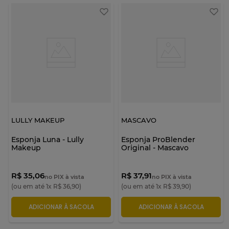
Na Florenza, você encontra o produto ideal para descomplicar
sua rotina de maquiagem e criar produções impecáveis.
Confira!
LULLY MAKEUP
MASCAVO
Esponja Luna - Lully
Esponja ProBlender
Makeup
Original - Mascavo
R$ 35,06
R$ 37,91
no PIX à vista
no PIX à vista
(ou em até
1
x
R$
36
,
90
)
(ou em até
1
x
R$
39
,
90
)
ADICIONAR À SACOLA
ADICIONAR À SACOLA