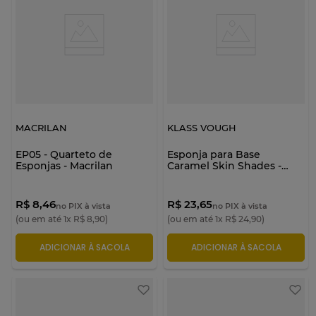
MACRILAN
KLASS VOUGH
EP05 - Quarteto de
Esponja para Base
Esponjas - Macrilan
Caramel Skin Shades -
Klass Vough
R$ 8,46
R$ 23,65
no PIX à vista
no PIX à vista
(ou em até
1
x
R$
8
,
90
)
(ou em até
1
x
R$
24
,
90
)
ADICIONAR À SACOLA
ADICIONAR À SACOLA