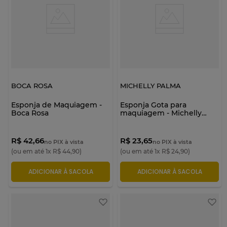
BOCA ROSA
MICHELLY PALMA
Esponja de Maquiagem -
Esponja Gota para
Boca Rosa
maquiagem - Michelly
Palma Makeup
R$ 42,66
R$ 23,65
no PIX à vista
no PIX à vista
(ou em até
1
x
R$
44
,
90
)
(ou em até
1
x
R$
24
,
90
)
ADICIONAR À SACOLA
ADICIONAR À SACOLA