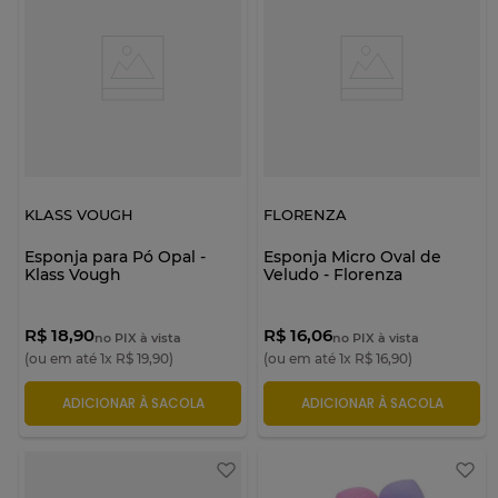
KLASS VOUGH
FLORENZA
Esponja para Pó Opal -
Esponja Micro Oval de
Klass Vough
Veludo - Florenza
R$ 18,90
R$ 16,06
no PIX à vista
no PIX à vista
(ou em até
1
x
R$
19
,
90
)
(ou em até
1
x
R$
16
,
90
)
ADICIONAR À SACOLA
ADICIONAR À SACOLA