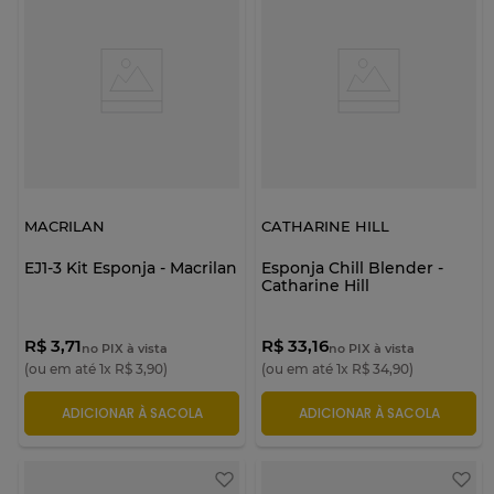
MACRILAN
CATHARINE HILL
EJ1-3 Kit Esponja - Macrilan
Esponja Chill Blender -
Catharine Hill
R$ 3,71
R$ 33,16
no PIX à vista
no PIX à vista
(ou em até
1
x
R$
3
,
90
)
(ou em até
1
x
R$
34
,
90
)
ADICIONAR À SACOLA
ADICIONAR À SACOLA