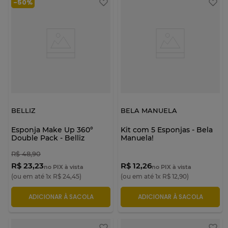
-
50%
BELLIZ
BELA MANUELA
Esponja Make Up 360°
Kit com 5 Esponjas - Bela
Double Pack - Belliz
Manuela!
R$
48
,
90
R$ 23,23
R$ 12,26
no PIX à vista
no PIX à vista
(ou em até
1
x
R$
24
,
45
)
(ou em até
1
x
R$
12
,
90
)
ADICIONAR À SACOLA
ADICIONAR À SACOLA