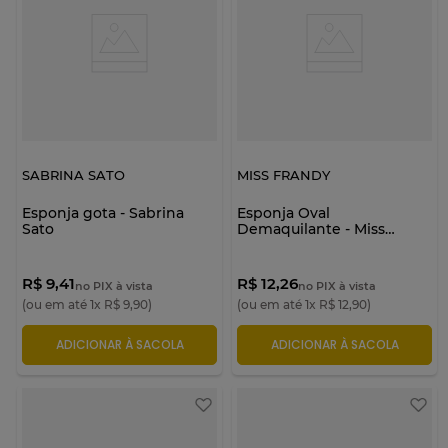
SABRINA SATO
MISS FRANDY
Esponja gota - Sabrina
Esponja Oval
Sato
Demaquilante - Miss
Frandy
R$ 9,41
R$ 12,26
no PIX à vista
no PIX à vista
(ou em até
1
x
R$
9
,
90
)
(ou em até
1
x
R$
12
,
90
)
ADICIONAR À SACOLA
ADICIONAR À SACOLA