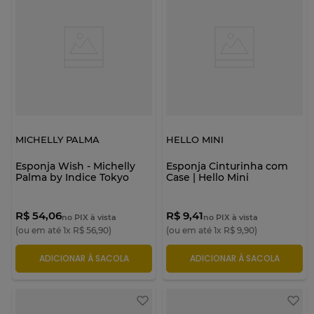
MICHELLY PALMA
HELLO MINI
Esponja Wish - Michelly
Esponja Cinturinha com
Palma by Indice Tokyo
Case | Hello Mini
R$ 54,06
R$ 9,41
no PIX à vista
no PIX à vista
(ou em até
1
x
R$
56
,
90
)
(ou em até
1
x
R$
9
,
90
)
ADICIONAR À SACOLA
ADICIONAR À SACOLA