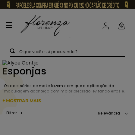
O que você está procurando ?
Esponjas
Os acessórios de make fazem com que a aplicação da
maquiagem aconteça com maior precisão, evitando erros e,
assim, o desperdício de produtos. Com eles, você otimiza seu
+ MOSTRAR MAIS
trabalho e pode soltar a criatividade para surpreender a todos.
As esponjas de maquiagem foram desenvolvidas para
Filtrar
Relevância
aplicação de produtos, sem agredir a pele. Sua textura lisa e
macia ajudam a cuidar dela, evitando agressões
desnecessárias.