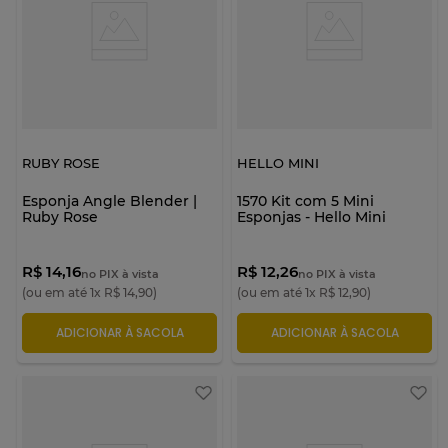
RUBY ROSE
HELLO MINI
Esponja Angle Blender |
1570 Kit com 5 Mini
Ruby Rose
Esponjas - Hello Mini
R$ 14,16
R$ 12,26
no PIX à vista
no PIX à vista
(ou em até
1
x
R$
14
,
90
)
(ou em até
1
x
R$
12
,
90
)
ADICIONAR À SACOLA
ADICIONAR À SACOLA