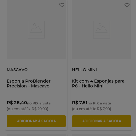
MASCAVO
HELLO MINI
Esponja ProBlender
Kit com 4 Esponjas para
Precision - Mascavo
Pó - Hello Mini
R$ 28,40
R$ 7,51
no PIX à vista
no PIX à vista
(ou em até
1
x
R$
29
,
90
)
(ou em até
1
x
R$
7
,
90
)
ADICIONAR À SACOLA
ADICIONAR À SACOLA