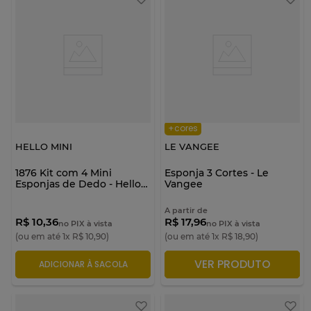
+cores
HELLO MINI
LE VANGEE
1876 Kit com 4 Mini
Esponja 3 Cortes - Le
Esponjas de Dedo - Hello
Vangee
Mini
A partir de
R$ 10,36
R$ 17,96
no PIX à vista
no PIX à vista
(ou em até
1
x
R$
10
,
90
)
(ou em até
1
x
R$
18
,
90
)
VER PRODUTO
ADICIONAR À SACOLA
ADICIONAR À SACOLA