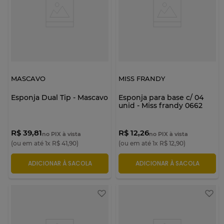
MASCAVO
MISS FRANDY
Esponja Dual Tip - Mascavo
Esponja para base c/ 04
unid - Miss frandy 0662
R$ 39,81
R$ 12,26
no PIX à vista
no PIX à vista
(ou em até
1
x
R$
41
,
90
)
(ou em até
1
x
R$
12
,
90
)
ADICIONAR À SACOLA
ADICIONAR À SACOLA