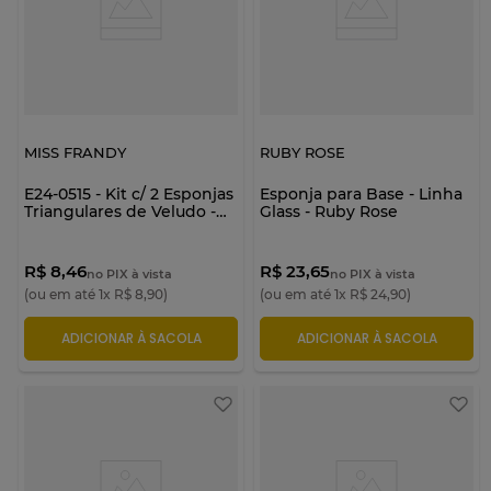
MISS FRANDY
RUBY ROSE
E24-0515 - Kit c/ 2 Esponjas
Esponja para Base - Linha
Triangulares de Veludo -
Glass - Ruby Rose
Miss Frandy
R$ 8,46
R$ 23,65
no PIX à vista
no PIX à vista
(ou em até
1
x
R$
8
,
90
)
(ou em até
1
x
R$
24
,
90
)
ADICIONAR À SACOLA
ADICIONAR À SACOLA