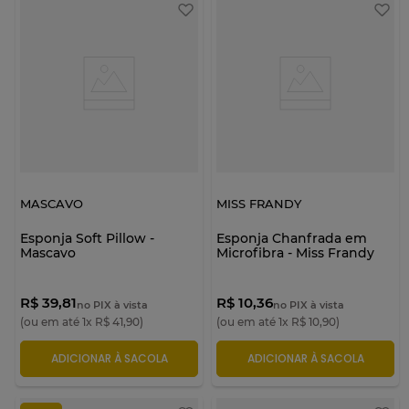
MASCAVO
MISS FRANDY
Esponja Soft Pillow -
Esponja Chanfrada em
Mascavo
Microfibra - Miss Frandy
R$ 39,81
R$ 10,36
no PIX à vista
no PIX à vista
(ou em até
1
x
R$
41
,
90
)
(ou em até
1
x
R$
10
,
90
)
ADICIONAR À SACOLA
ADICIONAR À SACOLA