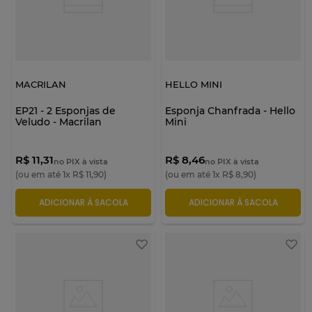
MACRILAN
HELLO MINI
EP21 - 2 Esponjas de
Esponja Chanfrada - Hello
Veludo - Macrilan
Mini
R$ 11,31
R$ 8,46
no PIX à vista
no PIX à vista
(ou em até
1
x
R$
11
,
90
)
(ou em até
1
x
R$
8
,
90
)
ADICIONAR À SACOLA
ADICIONAR À SACOLA