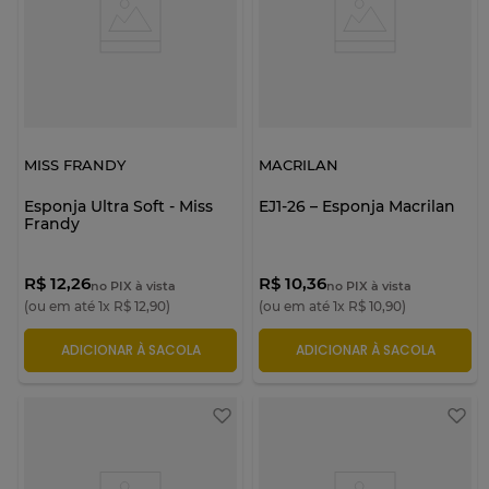
MISS FRANDY
MACRILAN
Esponja Ultra Soft - Miss
EJ1-26 – Esponja Macrilan
Frandy
R$ 12,26
R$ 10,36
no PIX à vista
no PIX à vista
(ou em até
1
x
R$
12
,
90
)
(ou em até
1
x
R$
10
,
90
)
ADICIONAR À SACOLA
ADICIONAR À SACOLA