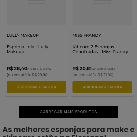
LULLY MAKEUP
MISS FRANDY
Esponja Lola - Lully
Kit com 2 Esponjas
Makeup
Chanfradas - Miss Frandy
R$ 28,40
R$ 20,81
no PIX à vista
no PIX à vista
(ou em até
1
x
R$
29
,
90
)
(ou em até
1
x
R$
21
,
90
)
ADICIONAR À SACOLA
ADICIONAR À SACOLA
As melhores esponjas para make e