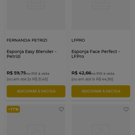
FERNANDA PETRIZI
LFPRO
Esponja Easy Blender -
Esponja Face Perfect -
Petrizi
LFPro
R$ 59,75
R$ 42,66
no PIX à vista
no PIX à vista
(ou em até
2
x
R$
31
,
45
)
(ou em até
1
x
R$
44
,
90
)
ADICIONAR À SACOLA
ADICIONAR À SACOLA
-
77%