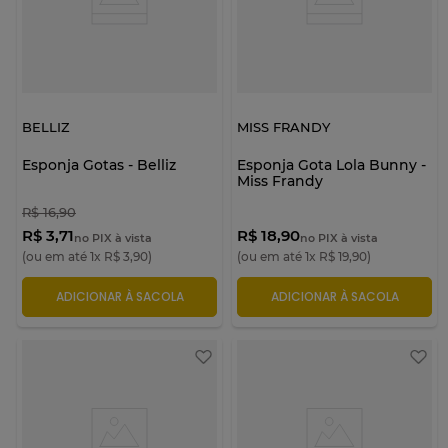
BELLIZ
MISS FRANDY
Esponja Gotas - Belliz
Esponja Gota Lola Bunny -
Miss Frandy
R$
16
,
90
R$ 3,71
R$ 18,90
no PIX à vista
no PIX à vista
(ou em até
1
x
R$
3
,
90
)
(ou em até
1
x
R$
19
,
90
)
ADICIONAR À SACOLA
ADICIONAR À SACOLA