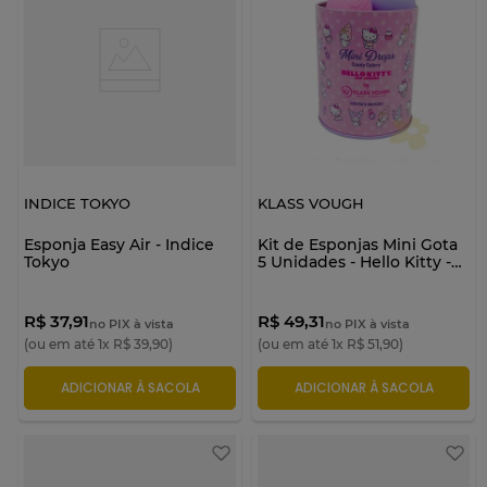
INDICE TOKYO
KLASS VOUGH
Esponja Easy Air - Indice
Kit de Esponjas Mini Gota
Tokyo
5 Unidades - Hello Kitty -
Klass Vough
R$ 37,91
R$ 49,31
no PIX à vista
no PIX à vista
(ou em até
1
x
R$
39
,
90
)
(ou em até
1
x
R$
51
,
90
)
ADICIONAR À SACOLA
ADICIONAR À SACOLA