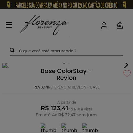
O que você está procurando ?
Base ColorStay -
Revlon
REVLON
REFERÊNCIA
:
REVLON - BASE
A partir de
R$ 123,41
no PIX à vista
Em até
4
x
R$
32
,
47
sem juros