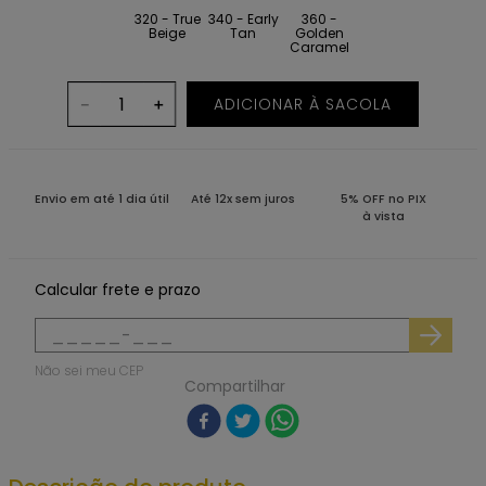
320 - True
340 - Early
360 -
Beige
Tan
Golden
Caramel
ADICIONAR À SACOLA
－
＋
Envio em até 1 dia útil
Até 12x sem juros
5% OFF no PIX
à vista
Calcular frete e prazo
Não sei meu CEP
Compartilhar