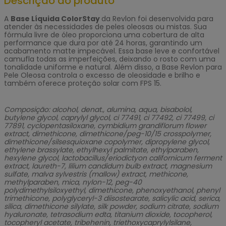
Descrição do produto
A
Base Líquida ColorStay
da Revlon foi desenvolvida para
atender às necessidades de peles oleosas ou mistas. Sua
fórmula livre de óleo proporciona uma cobertura de alta
performance que dura por até 24 horas, garantindo um
acabamento matte impecável. Essa base leve e confortável
camufla todas as imperfeições, deixando o rosto com uma
tonalidade uniforme e natural. Além disso, a Base Revlon para
Pele Oleosa controla o excesso de oleosidade e brilho e
também oferece proteção solar com FPS 15.
Composição: alcohol, denat., alumina, aqua, bisabolol,
butylene glycol, caprylyl glycol, ci 77491, ci 77492, ci 77499, ci
77891, cyclopentasiloxane, cymbidium grandiflorum flower
extract, dimethicone, dimethicone/peg-10/15 crosspolymer,
dimethicone/silsesquioxane copolymer, dipropylene glycol,
ethylene brassylate, ethylhexyl palmitate, ethylparaben,
hexylene glycol, lactobacillus/eriodictyon californicum ferment
extract, laureth-7, lilium candidum bulb extract, magnesium
sulfate, malva sylvestris (mallow) extract, methicone,
methylparaben, mica, nylon-12, peg-40
polydimethylsiloxyethyl, dimethicone, phenoxyethanol, phenyl
trimethicone, polyglyceryl-3 diisostearate, salicylic acid, serica,
sílica, dimethicone silylate, silk powder, sodium citrate, sodium
hyaluronate, tetrasodium edta, titanium dioxide, tocopherol,
tocopheryl acetate, tribehenin, triethoxycaprylylsilane,