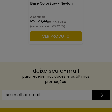
Base ColorStay - Revlon
A partir de
R$ 123,41
no PIX à vista
(ou em até
4
x
R$
32
,
47
)
VER PRODUTO
ADICIONAR À SACOLA
deixe seu e-mail
para receber novidades, e as últimas
promoções: