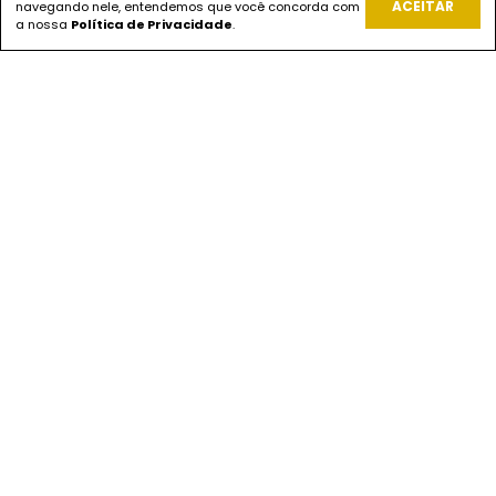
ACEITAR
navegando nele, entendemos que você concorda com
REDES SOCIAIS
a nossa
Política de Privacidade
.
PAGUE COM
ENVIOS
SEGURANÇA