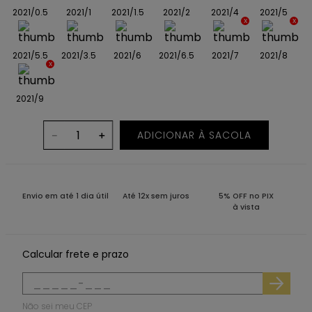
2021/0.5
2021/1
2021/1.5
2021/2
2021/4
2021/5
2021/5.5
2021/3.5
2021/6
2021/6.5
2021/7
2021/8
2021/9
ADICIONAR À SACOLA
－
＋
Envio em até 1 dia útil
Até 12x sem juros
5% OFF no PIX
à vista
Calcular frete e prazo
Não sei meu CEP