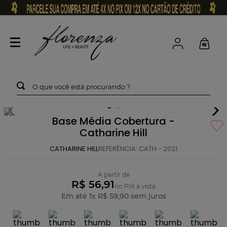
O que você está procurando ?
Base Média Cobertura -
Catharine Hill
CATHARINE HILL
REFERÊNCIA
:
CATH - 2021
A partir de
R$ 56,91
no PIX à vista
Em até
1
x
R$
59
,
90
sem juros