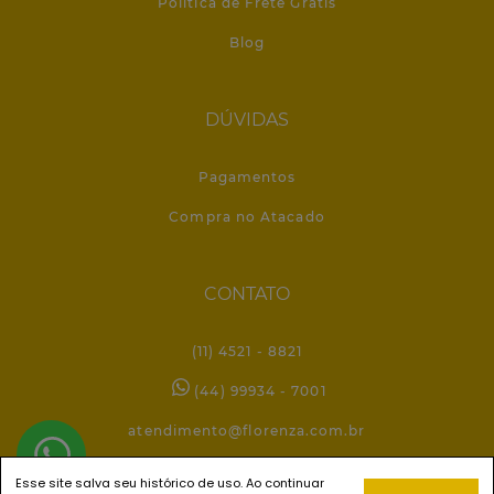
Política de Frete Grátis
Blog
DÚVIDAS
Pagamentos
Compra no Atacado
CONTATO
(11) 4521 - 8821
(44) 99934 - 7001
atendimento@florenza.com.br
Esse site salva seu histórico de uso. Ao continuar