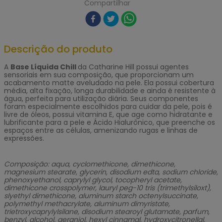
Compartilhar
Descrição do produto
A
Base Líquida Chill
da Catharine Hill possui agentes
sensoriais em sua composição, que proporcionam um
acabamento matte aveludado na pele. Ela possui cobertura
média, alta fixação, longa durabilidade e ainda é resistente à
água, perfeita para utilização diária. Seus componentes
foram especialmente escolhidos para cuidar da pele, pois é
livre de óleos, possui vitamina E, que age como hidratante e
lubrificante para a pele e Ácido Hialurônico, que preenche os
espaços entre as células, amenizando rugas e linhas de
expressões.
Composição: aqua, cyclomethicone, dimethicone,
magnesium stearate, glycerin, disodium edta, sodium chloride,
phenoxyethanol, caprylyl glycol, tocopheryl acetate,
dimethicone crosspolymer, lauryl peg-10 tris (trimethylsiloxt),
slyethyl dimethicone, aluminum starch octenylsuccinate,
polymethyl methacrylate, aluminum dimyristate,
trietroxycaprylylsilane, disodium stearoyl glutamate, parfum,
benzyl, alcohol, geraniol, hexyl cinnamal, hydroxycitronellal,