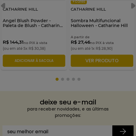
+cores
CATHARINE HILL
CATHARINE HILL
Angel Blush Powder -
Sombra Multifuncional
Paleta de Blush - Catharine
Halloween - Catharine Hill
Hill
A partir de
R$ 144,31
R$ 27,46
no PIX à vista
no PIX à vista
(ou em até
5
x
R$
30
,
38
)
(ou em até
1
x
R$
28
,
90
)
VER PRODUTO
ADICIONAR À SACOLA
ADICIONAR À SACOLA
deixe seu e-mail
para receber novidades, e as últimas
promoções: