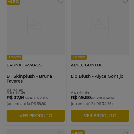
-
20%
Construa makes incríveis para diferentes ocasiões com
produtos de qualidade, sem precisar investir muito.
+cores
+cores
BRUNA TAVARES
ALYCE GONTIJO
BT Skinplush - Bruna
Lip Blush - Alyce Gontijo
Tavares
R$
74
,
90
A partir de
A partir de
R$ 37,91
R$ 49,80
no PIX à vista
no PIX à vista
(ou em até
1
x
R$
59
,
90
)
(ou em até
2
x
R$
34
,
95
)
VER PRODUTO
VER PRODUTO
ADICIONAR À SACOLA
ADICIONAR À SACOLA
-
50%