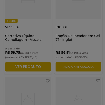
+cores
VIZZELA
INGLOT
Corretivo Líquido
Fração Delineador em Gel
Camuflagem - Vizzela
77 - Inglot
A partir de
R$ 59,75
R$ 56,91
no PIX à vista
no PIX à vista
(ou em até
2
x
R$
31
,
45
)
(ou em até
1
x
R$
59
,
90
)
VER PRODUTO
ADICIONAR À SACOLA
ADICIONAR À SACOLA