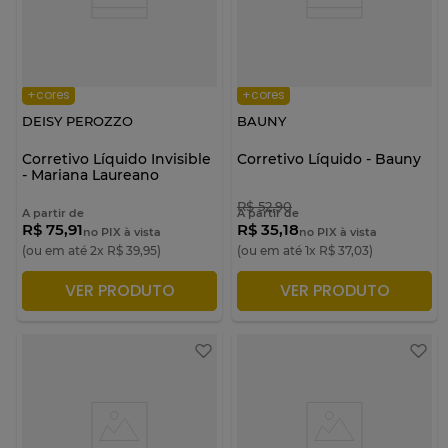
+cores
+cores
DEISY PEROZZO
BAUNY
Corretivo Líquido Invisible
Corretivo Líquido - Bauny
- Mariana Laureano
R$
52
,
90
A partir de
A partir de
R$ 75,91
R$ 35,18
no PIX à vista
no PIX à vista
(ou em até
2
x
R$
39
,
95
)
(ou em até
1
x
R$
37
,
03
)
VER PRODUTO
VER PRODUTO
ADICIONAR À SACOLA
ADICIONAR À SACOLA