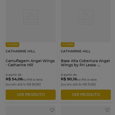
+cores
+cores
CATHARINE HILL
CATHARINE HILL
Camuflagem Angel Wings
Base Alta Cobertura Angel
- Catharine Hill
Wings by Pri Lessa -
Catharine Hill
A partir de
A partir de
R$ 54,06
R$ 90,16
no PIX à vista
no PIX à vista
(ou em até
1
x
R$
56
,
90
)
(ou em até
3
x
R$
31
,
63
)
VER PRODUTO
VER PRODUTO
ADICIONAR À SACOLA
ADICIONAR À SACOLA