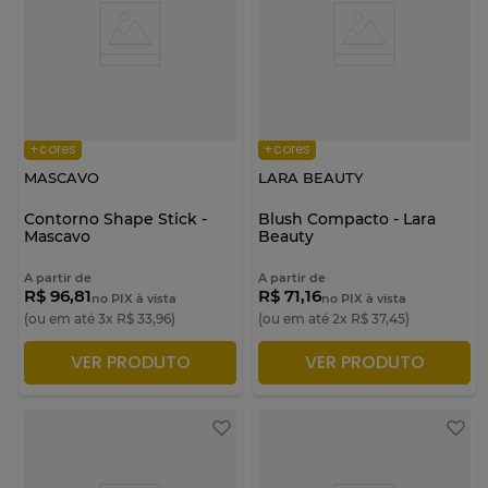
+cores
+cores
MASCAVO
LARA BEAUTY
Contorno Shape Stick -
Blush Compacto - Lara
Mascavo
Beauty
A partir de
A partir de
R$ 96,81
R$ 71,16
no PIX à vista
no PIX à vista
(ou em até
3
x
R$
33
,
96
)
(ou em até
2
x
R$
37
,
45
)
VER PRODUTO
VER PRODUTO
ADICIONAR À SACOLA
ADICIONAR À SACOLA