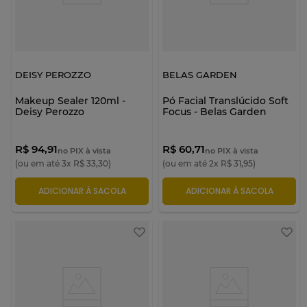
DEISY PEROZZO
BELAS GARDEN
Makeup Sealer 120ml -
Pó Facial Translúcido Soft
Deisy Perozzo
Focus - Belas Garden
R$ 94,91
R$ 60,71
no PIX à vista
no PIX à vista
(ou em até
3
x
R$
33
,
30
)
(ou em até
2
x
R$
31
,
95
)
ADICIONAR À SACOLA
ADICIONAR À SACOLA