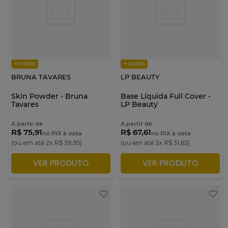
+cores
+cores
BRUNA TAVARES
LP BEAUTY
Skin Powder - Bruna
Base Líquida Full Cover -
Tavares
LP Beauty
A partir de
A partir de
R$ 75,91
R$ 67,61
no PIX à vista
no PIX à vista
(ou em até
2
x
R$
39
,
95
)
(ou em até
3
x
R$
31
,
63
)
VER PRODUTO
VER PRODUTO
ADICIONAR À SACOLA
ADICIONAR À SACOLA