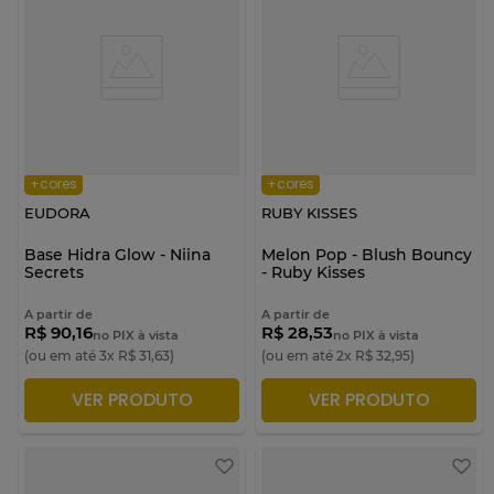
+cores
+cores
EUDORA
RUBY KISSES
Base Hidra Glow - Niina
Melon Pop - Blush Bouncy
Secrets
- Ruby Kisses
A partir de
A partir de
R$ 90,16
R$ 28,53
no PIX à vista
no PIX à vista
(ou em até
3
x
R$
31
,
63
)
(ou em até
2
x
R$
32
,
95
)
VER PRODUTO
VER PRODUTO
ADICIONAR À SACOLA
ADICIONAR À SACOLA