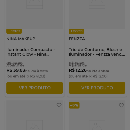
+cores
+cores
NINA MAKEUP
FENZZA
Iluminador Compacto -
Trio de Contorno, Blush e
Instant Glow - Nina
Iluminador - Fenzza venc.
Makeup
10/26
R$
59
,
90
R$
19
,
90
A partir de
A partir de
R$ 39,83
R$ 12,26
no PIX à vista
no PIX à vista
(ou em até
1
x
R$
41
,
93
)
(ou em até
1
x
R$
12
,
90
)
VER PRODUTO
VER PRODUTO
ADICIONAR À SACOLA
ADICIONAR À SACOLA
-
6%