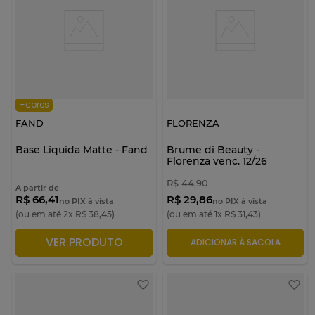
+cores
FAND
FLORENZA
Base Líquida Matte - Fand
Brume di Beauty -
Florenza venc. 12/26
R$
44
,
90
A partir de
R$ 66,41
R$ 29,86
no PIX à vista
no PIX à vista
(ou em até
2
x
R$
38
,
45
)
(ou em até
1
x
R$
31
,
43
)
VER PRODUTO
ADICIONAR À SACOLA
ADICIONAR À SACOLA