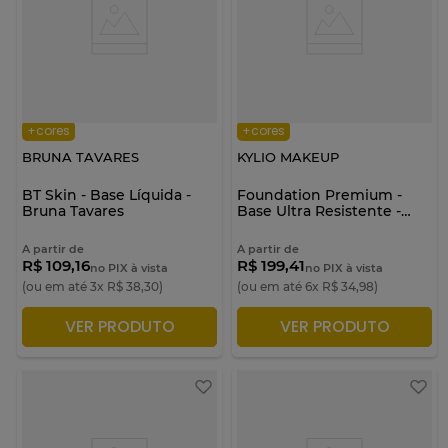
+cores
+cores
BRUNA TAVARES
KYLIO MAKEUP
BT Skin - Base Líquida -
Foundation Premium -
Bruna Tavares
Base Ultra Resistente -
Kylio Makeup
A partir de
A partir de
R$ 109,16
R$ 199,41
no PIX à vista
no PIX à vista
(ou em até
3
x
R$
38
,
30
)
(ou em até
6
x
R$
34
,
98
)
VER PRODUTO
VER PRODUTO
ADICIONAR À SACOLA
ADICIONAR À SACOLA