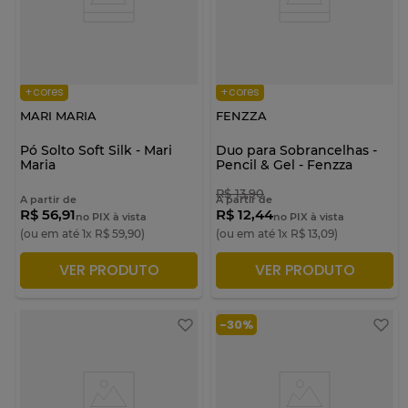
+cores
+cores
MARI MARIA
FENZZA
Pó Solto Soft Silk - Mari
Duo para Sobrancelhas -
Maria
Pencil & Gel - Fenzza
R$
13
,
90
A partir de
A partir de
R$ 56,91
R$ 12,44
no PIX à vista
no PIX à vista
(ou em até
1
x
R$
59
,
90
)
(ou em até
1
x
R$
13
,
09
)
VER PRODUTO
VER PRODUTO
ADICIONAR À SACOLA
ADICIONAR À SACOLA
-
30%