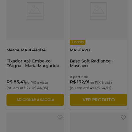
+cores
MARIA MARGARIDA
MASCAVO
Fixador Até Embaixo
Base Soft Radiance -
D'água - Maria Margarida
Mascavo
A partir de
R$ 85,41
R$ 132,91
no PIX à vista
no PIX à vista
(ou em até
2
x
R$
44
,
95
)
(ou em até
4
x
R$
34
,
97
)
VER PRODUTO
ADICIONAR À SACOLA
ADICIONAR À SACOLA