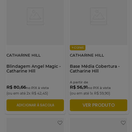
+cores
CATHARINE HILL
CATHARINE HILL
Blindagem Angel Magic -
Base Média Cobertura -
Catharine Hill
Catharine Hill
A partir de
R$ 80,66
R$ 56,91
no PIX à vista
no PIX à vista
(ou em até
2
x
R$
42
,
45
)
(ou em até
1
x
R$
59
,
90
)
VER PRODUTO
ADICIONAR À SACOLA
ADICIONAR À SACOLA