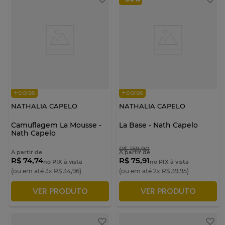
+cores
+cores
NATHALIA CAPELO
NATHALIA CAPELO
Camuflagem La Mousse -
La Base - Nath Capelo
Nath Capelo
R$
159
,
90
A partir de
A partir de
R$ 74,74
R$ 75,91
no PIX à vista
no PIX à vista
(ou em até
3
x
R$
34
,
96
)
(ou em até
2
x
R$
39
,
95
)
VER PRODUTO
VER PRODUTO
ADICIONAR À SACOLA
ADICIONAR À SACOLA