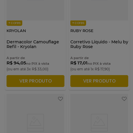
+cores
+cores
KRYOLAN
RUBY ROSE
Dermacolor Camouflage
Corretivo Líquido - Melu by
Refil - Kryolan
Ruby Rose
A partir de
A partir de
R$ 94,05
R$ 17,01
no PIX à vista
no PIX à vista
(ou em até
3
x
R$
33
,
00
)
(ou em até
1
x
R$
17
,
90
)
VER PRODUTO
VER PRODUTO
ADICIONAR À SACOLA
ADICIONAR À SACOLA