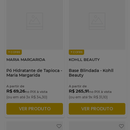
+cores
+cores
MARIA MARGARIDA
KOHLL BEAUTY
Pó Hidratante de Tapioca -
Base Blindada - Kohll
Maria Margarida
Beauty
A partir de
A partir de
R$ 69,26
R$ 265,91
no PIX à vista
no PIX à vista
(ou em até
3
x
R$
34
,
30
)
(ou em até
9
x
R$
31
,
10
)
VER PRODUTO
VER PRODUTO
ADICIONAR À SACOLA
ADICIONAR À SACOLA