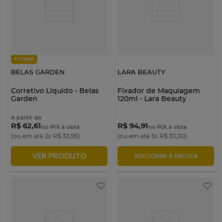
+cores
BELAS GARDEN
LARA BEAUTY
Corretivo Líquido - Belas
Fixador de Maquiagem
Garden
120ml - Lara Beauty
A partir de
R$ 62,61
R$ 94,91
no PIX à vista
no PIX à vista
(ou em até
2
x
R$
32
,
95
)
(ou em até
3
x
R$
33
,
30
)
VER PRODUTO
ADICIONAR À SACOLA
ADICIONAR À SACOLA