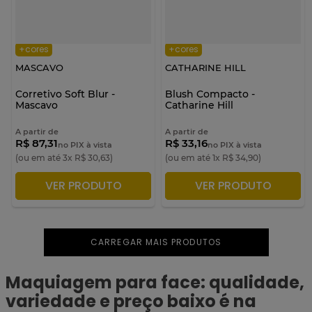
+cores
+cores
MASCAVO
CATHARINE HILL
Corretivo Soft Blur -
Blush Compacto -
Mascavo
Catharine Hill
A partir de
A partir de
R$ 87,31
R$ 33,16
no PIX à vista
no PIX à vista
(ou em até
3
x
R$
30
,
63
)
(ou em até
1
x
R$
34
,
90
)
VER PRODUTO
VER PRODUTO
ADICIONAR À SACOLA
ADICIONAR À SACOLA
Maquiagem para face: qualidade,
variedade e preço baixo é na