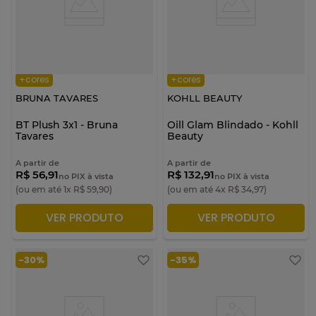
+cores
+cores
BRUNA TAVARES
KOHLL BEAUTY
BT Plush 3x1 - Bruna
Oill Glam Blindado - Kohll
Tavares
Beauty
A partir de
A partir de
R$ 56,91
R$ 132,91
no PIX à vista
no PIX à vista
(ou em até
1
x
R$
59
,
90
)
(ou em até
4
x
R$
34
,
97
)
VER PRODUTO
VER PRODUTO
ADICIONAR À SACOLA
ADICIONAR À SACOLA
-
30%
-
35%