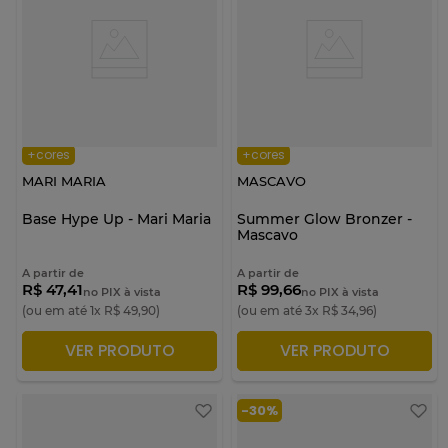
+cores
+cores
MARI MARIA
MASCAVO
Base Hype Up - Mari Maria
Summer Glow Bronzer -
Mascavo
A partir de
A partir de
R$ 47,41
R$ 99,66
no PIX à vista
no PIX à vista
(ou em até
1
x
R$
49
,
90
)
(ou em até
3
x
R$
34
,
96
)
VER PRODUTO
VER PRODUTO
ADICIONAR À SACOLA
ADICIONAR À SACOLA
-
30%