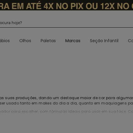
 procura hoje?
ábios
Olhos
Paletas
Marcas
Seção Infantil
Ca
ar as suas produções, dando um destaque maior de cor para alguma
e ser usado tanto em makes do dia a dia, quanto em maquiagens pa
eador para escolher, com fórmulas ideais para usar em sua
face
. C
eu bolso!