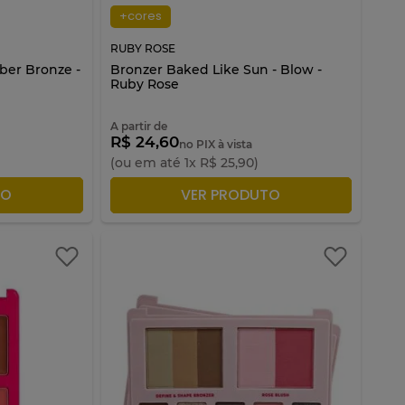
+cores
RUBY ROSE
ber Bronze -
Bronzer Baked Like Sun - Blow -
Ruby Rose
A partir de
R$ 24,60
no PIX à vista
(ou em até
1
x
R$
25
,
90
)
ACOLA
ADICIONAR À SACOLA
TO
VER PRODUTO