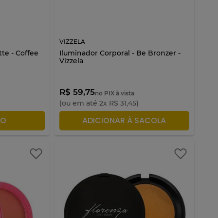
VIZZELA
te - Coffee
Iluminador Corporal - Be Bronzer -
Vizzela
R$ 59,75
no PIX à vista
(ou em até
2
x
R$
31
,
45
)
ACOLA
ADICIONAR À SACOLA
TO