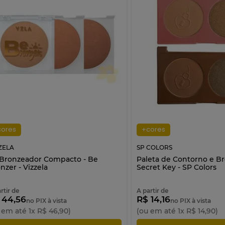
cores
+cores
ZELA
SP COLORS
Bronzeador Compacto - Be
Paleta de Contorno e Br
nzer - Vizzela
Secret Key - SP Colors
rtir de
A partir de
 44,56
R$ 14,16
no PIX à vista
no PIX à vista
 em até
1
x
R$
46
,
90
)
(ou em até
1
x
R$
14
,
90
)