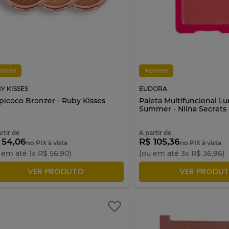
cores
+cores
Y KISSES
EUDORA
picoco Bronzer - Ruby Kisses
Paleta Multifuncional L
Summer - Niina Secrets
rtir de
A partir de
 54,06
R$ 105,36
no PIX à vista
no PIX à vista
 em até
1
x
R$
56
,
90
)
(ou em até
3
x
R$
36
,
96
)
ADICIONAR À SACOLA
ADICIONAR À S
VER PRODUTO
VER PRODU