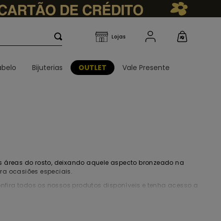
belo
Bijuterias
OUTLET
Vale Presente
s áreas do rosto, deixando aquele aspecto bronzeado na
ra ocasiões especiais.
onfira todos os nossos produtos disponíveis e tenha acesso a