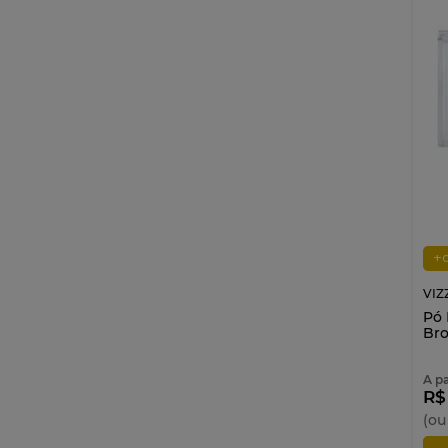
+
VIZ
Pó 
Bro
A pa
R$
(ou