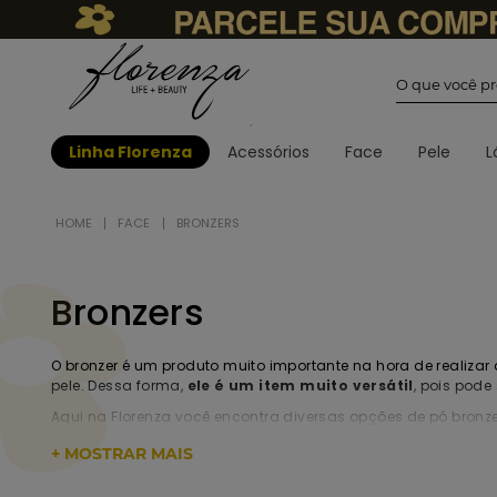
O que você
Linha Florenza
Acessórios
Face
Pele
L
FACE
BRONZERS
Bronzers
O bronzer é um produto muito importante na hora de realiz
pele. Dessa forma,
ele é um item muito versátil
, pois pod
Aqui na Florenza você encontra diversas opções de pó bronz
itens de qualidade profissional, com preços que cabem no s
+ MOSTRAR MAIS