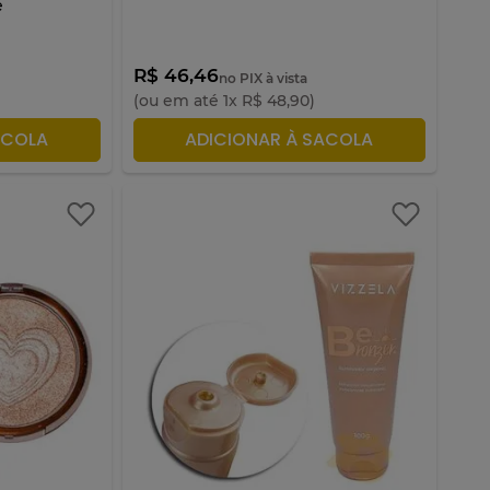
e
R$ 46,46
no PIX à vista
(ou em até
1
x
R$
48
,
90
)
ACOLA
ADICIONAR À SACOLA