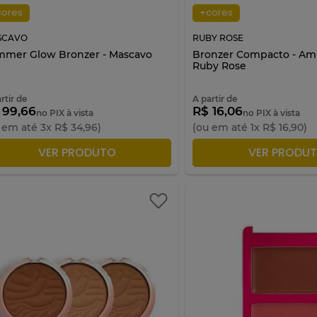
cores
+cores
SCAVO
RUBY ROSE
mer Glow Bronzer - Mascavo
Bronzer Compacto - Am
Ruby Rose
rtir de
A partir de
 99,66
R$ 16,06
no PIX à vista
no PIX à vista
 em até
3
x
R$
34
,
96
)
(ou em até
1
x
R$
16
,
90
)
ADICIONAR À SACOLA
ADICIONAR À S
VER PRODUTO
VER PRODU