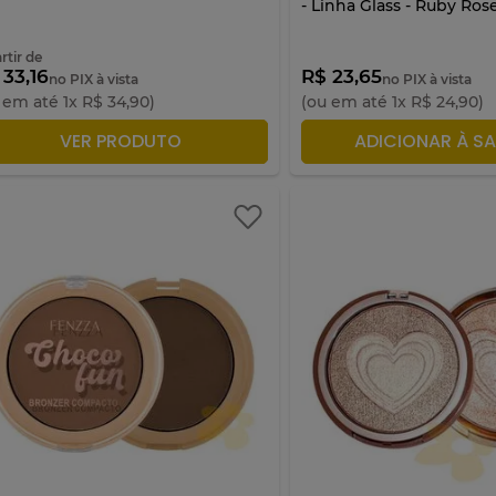
- Linha Glass - Ruby Ros
rtir de
 33,16
R$ 23,65
no PIX à vista
no PIX à vista
 em até
1
x
R$
34
,
90
)
(ou em até
1
x
R$
24
,
90
)
ADICIONAR À SACOLA
ADICIONAR À S
VER PRODUTO