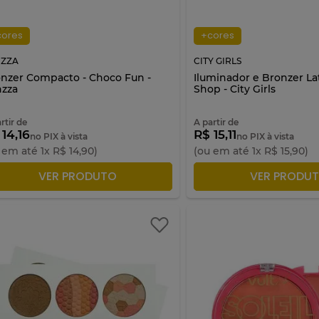
cores
+cores
NZZA
CITY GIRLS
nzer Compacto - Choco Fun -
Iluminador e Bronzer Lat
zza
Shop - City Girls
rtir de
A partir de
 14,16
R$ 15,11
no PIX à vista
no PIX à vista
 em até
1
x
R$
14
,
90
)
(ou em até
1
x
R$
15
,
90
)
ADICIONAR À SACOLA
ADICIONAR À S
VER PRODUTO
VER PRODU