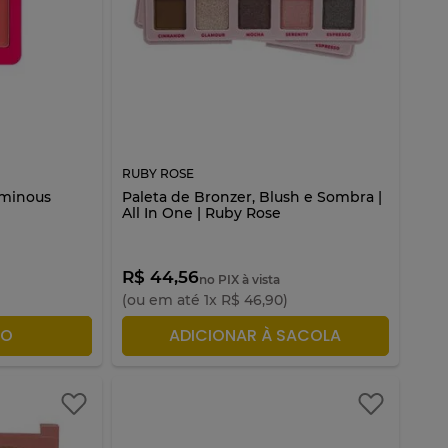
RUBY ROSE
uminous
Paleta de Bronzer, Blush e Sombra |
All In One | Ruby Rose
R$ 44,56
no PIX à vista
(ou em até
1
x
R$
46
,
90
)
ACOLA
ADICIONAR À SACOLA
TO