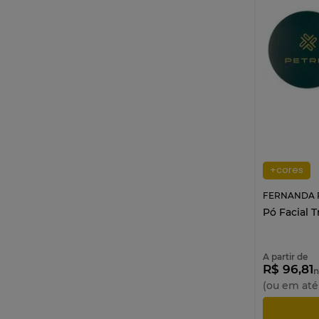
Claro
Karen Bachini
Cor 01
Indice Tokyo
Cor 02
Fernanda Petrizi
Cor 03
Eudora
Cor 04
Dride
Cor 05
Dailus
Cor 06
Bruna Tavares
Cor 07
Bobbi Rara
Trono de isis
Belas Garden
Cor 09
Alyce Gontijo
Nobreza de Gaia
+cores
Alice Salazar
Victoria régia
FERNANDA P
Elizabeth
Pó Facial T
Coroa de themis
Lino Dorato
Cotton Candy
A partir de
Cupcake
R$ 96,81
n
Deep
(ou em at
Frosted
AD
Mynt veil