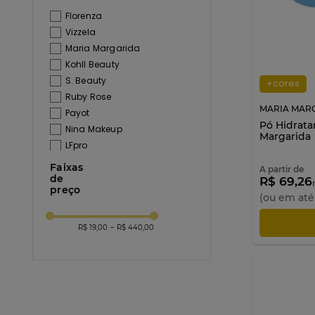
Maranhenses
Florenza
030
Vizzela
04
Maria Margarida
1.0 CLAIR
Kohll Beauty
1.5 Ilha do
S. Beauty
+cores
Campeche
Ruby Rose
2.0 BANANA
MARIA MAR
Payot
Tafetta Cacao
Pó Hidrata
Nina Makeup
Margarida
A2
LFpro
A3
Kryolan
Faixas
A partir de
A4
Deisy Perozzo
de
R$ 69,26
Azul
preço
Dalla Makeup
(ou em at
Crema Toscana
Catharine Hill
BT FAIR
AD
Bauny
R$ 19,00
–
R$ 440,00
BT LIGHT
Playboy
BT MEDIUM
Nathalia Capelo
BT TAN
Mari Maria
BT UNIQUE AMBER
LP Beauty
BT UNIQUE QUARTZ
Kylio Makeup