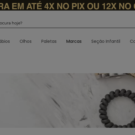
 procura hoje?
ábios
Olhos
Paletas
Marcas
Seção Infantil
Ca