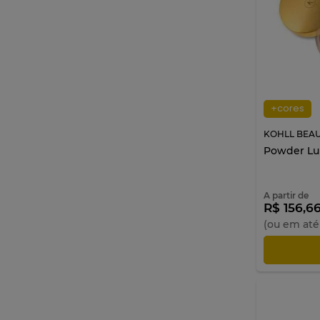
+cores
KOHLL BEA
Powder Lum
A partir de
R$ 156,6
(ou em at
AD