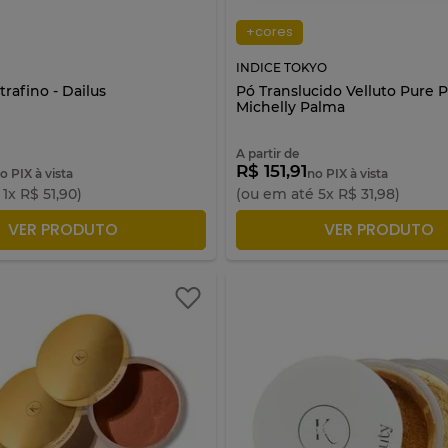
+cores
INDICE TOKYO
trafino - Dailus
Pó Translucido Velluto Pure 
Michelly Palma
A partir de
R$ 151,91
o PIX à vista
no PIX à vista
é
1
x
R$
51
,
90
)
(ou em até
5
x
R$
31
,
98
)
ICIONAR À SACOLA
ADICIONAR À SACO
VER PRODUTO
VER PRODUTO