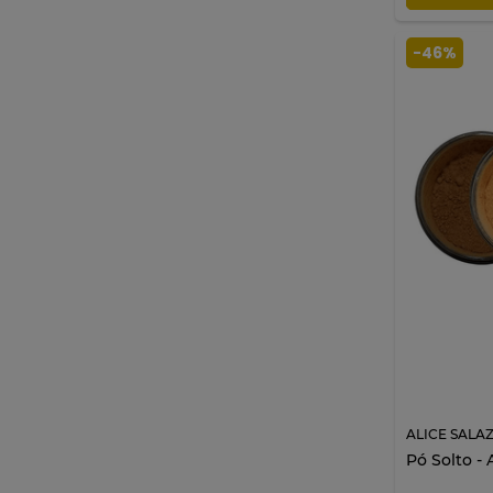
ESCURO
Beige Cashmere
-
46%
Crepe Rosato
HM CREPUSCULO
HM MEDIO
HM ROSADO
Light
Light Medium
Luna di Velluto
Match 01
Match 02
Match 03
Match 04
Médio
Medium
Microfinish 01
Microfinish 02
ALICE SALA
Microfinish 03
Pó Solto - 
P3