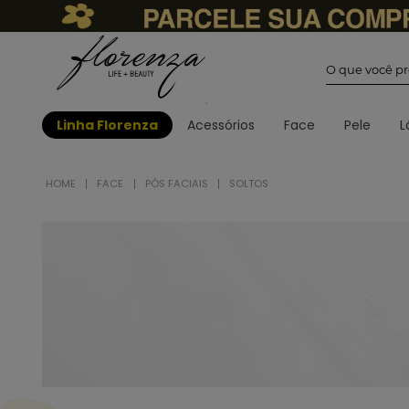
O que você
Linha Florenza
Acessórios
Face
Pele
L
FACE
PÓS FACIAIS
SOLTOS