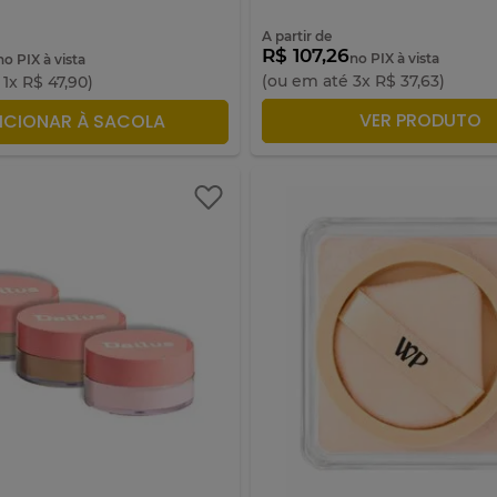
A partir de
R$ 107,26
no PIX à vista
no PIX à vista
(ou em até
3
x
R$
37
,
63
)
é
1
x
R$
47
,
90
)
ADICIONAR À SACO
VER PRODUTO
ICIONAR À SACOLA