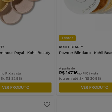
+cores
UTY
KOHLL BEAUTY
inous Royal - Kohll Beauty
Powder Blindado - Kohll Bea
A partir de
6
R$ 147,16
no PIX à vista
no PIX à vista
é
5
x
R$
32
,
98
)
(ou em até
5
x
R$
30
,
98
)
ICIONAR À SACOLA
ADICIONAR À SACO
VER PRODUTO
VER PRODUTO