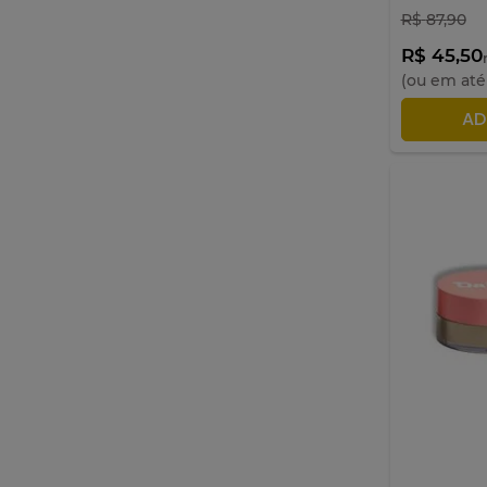
P4
R$
87
,
90
P5
Rosa
R$ 45,50
Rosado
(ou em at
Satin - 01
AD
Satin - 02
Tangerine
Magia das
Conchas
Horizonte Místico
Encanto das
Pedras
Calor do Nordeste
Diana