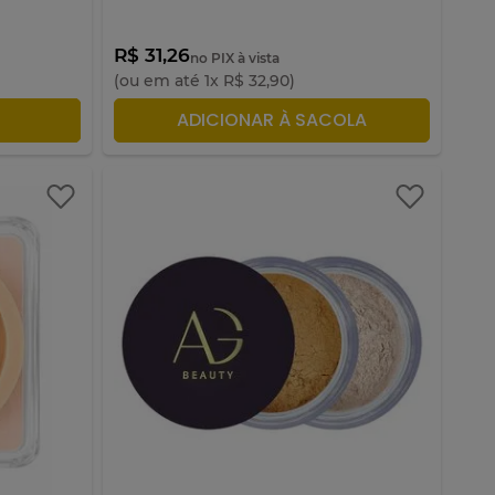
R$ 31,26
no PIX à vista
(ou em até
1
x
R$
32
,
90
)
LA
ADICIONAR À SACOLA