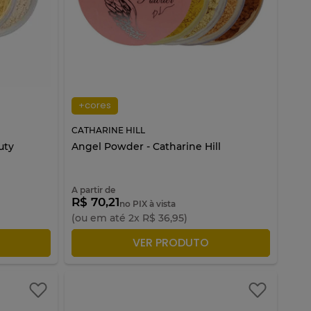
+cores
CATHARINE HILL
uty
Angel Powder - Catharine Hill
A partir de
R$ 70,21
no PIX à vista
(ou em até
2
x
R$
36
,
95
)
LA
ADICIONAR À SACOLA
VER PRODUTO