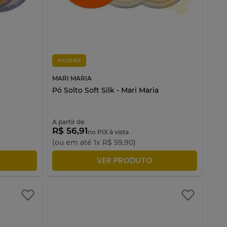
+cores
MARI MARIA
Pó Solto Soft Silk - Mari Maria
A partir de
R$ 56,91
no PIX à vista
(ou em até
1
x
R$
59
,
90
)
LA
ADICIONAR À SACOLA
VER PRODUTO