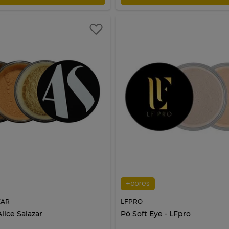
+cores
ZAR
LFPRO
Alice Salazar
Pó Soft Eye - LFpro