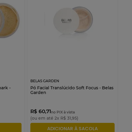
BELAS GARDEN
ark -
Pó Facial Translúcido Soft Focus - Belas
Garden
R$ 60,71
no PIX à vista
(ou em até
2
x
R$
31
,
95
)
LA
ADICIONAR À SACOLA