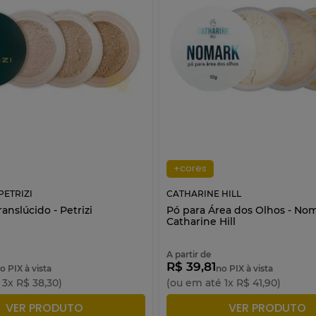
+cores
ETRIZI
CATHARINE HILL
ranslúcido - Petrizi
Pó para Área dos Olhos - Nom
Catharine Hill
A partir de
R$ 39,81
o PIX à vista
no PIX à vista
é
3
x
R$
38
,
30
)
(ou em até
1
x
R$
41
,
90
)
ICIONAR À SACOLA
ADICIONAR À SACO
VER PRODUTO
VER PRODUTO