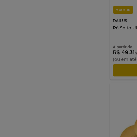
+cores
DAILUS
Pó Solto Ul
A partir de
R$ 49,31
n
(ou em at
AD