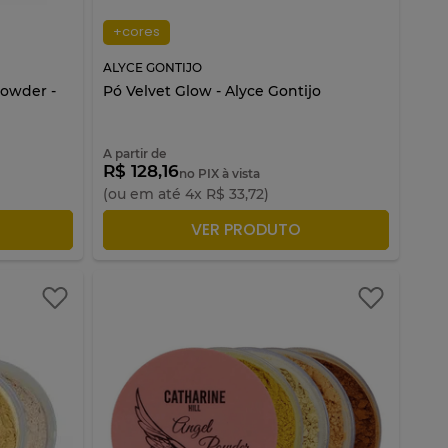
+cores
ALYCE GONTIJO
Powder -
Pó Velvet Glow - Alyce Gontijo
A partir de
R$ 128,16
no PIX à vista
(ou em até
4
x
R$
33
,
72
)
LA
ADICIONAR À SACOLA
VER PRODUTO