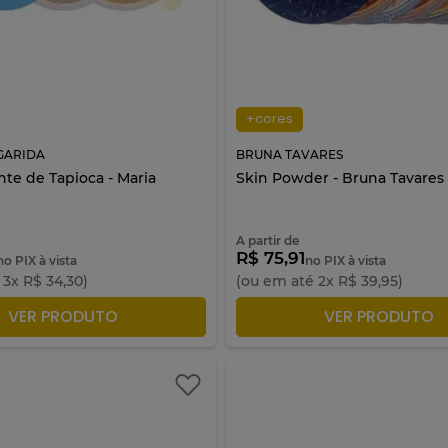
+cores
GARIDA
BRUNA TAVARES
nte de Tapioca - Maria
Skin Powder - Bruna Tavares
A partir de
R$ 75,91
no PIX à vista
no PIX à vista
é
3
x
R$
34
,
30
)
(ou em até
2
x
R$
39
,
95
)
ICIONAR À SACOLA
ADICIONAR À SACO
VER PRODUTO
VER PRODUTO