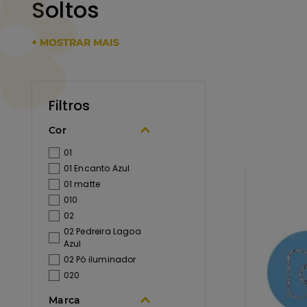
Soltos
+ MOSTRAR MAIS
Cor
01
01 Encanto Azul
01 matte
010
02
02 Pedreira Lagoa
Azul
02 Pó iluminador
020
03
Marca
03 Lençoís