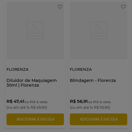
FLORENZA
FLORENZA
Diluidor de Maquiagem
Blindagem - Florenza
30ml | Florenza
R$ 47,41
R$ 56,91
no PIX à vista
no PIX à vista
(ou em até
1
x
R$
49
,
90
)
(ou em até
1
x
R$
59
,
90
)
ADICIONAR À SACOLA
ADICIONAR À SACOLA