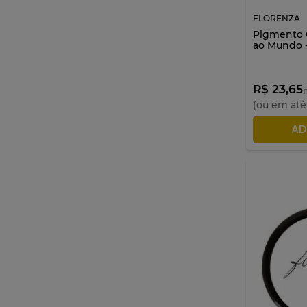
FLORENZA
Pigmento G
ao Mundo -
R$ 23,65
n
(ou em at
AD