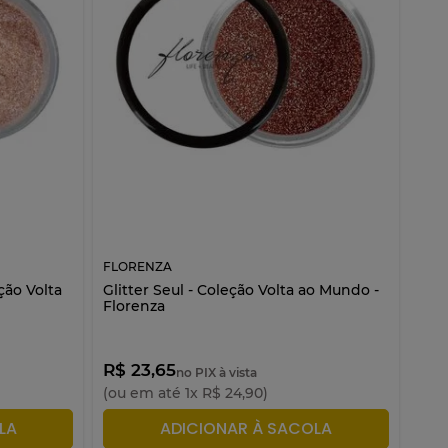
FLORENZA
ão Volta
Glitter Seul - Coleção Volta ao Mundo -
Florenza
R$ 23,65
no PIX à vista
(ou em até
1
x
R$
24
,
90
)
LA
ADICIONAR À SACOLA