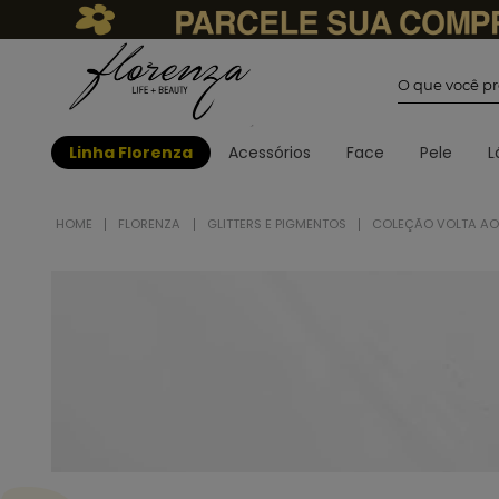
O que você
Linha Florenza
Acessórios
Face
Pele
L
FLORENZA
GLITTERS E PIGMENTOS
COLEÇÃO VOLTA A