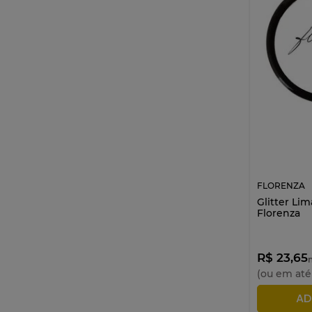
FLORENZA
Glitter Lim
Florenza
R$ 23,65
n
(ou em at
AD