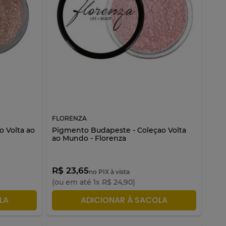
FLORENZA
o Volta ao
Pigmento Budapeste - Coleçao Volta
ao Mundo - Florenza
R$ 23,65
no PIX à vista
(ou em até
1
x
R$
24
,
90
)
LA
ADICIONAR À SACOLA