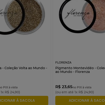
FLORENZA
a - Coleção Volta ao Mundo -
Pigmento Montevidéo - Coleç
ao Mundo - Florenza
R$ 23,65
o PIX à vista
no PIX à vista
é
1
x
R$
24
,
90
)
(ou em até
1
x
R$
24
,
90
)
ICIONAR À SACOLA
ADICIONAR À SACO