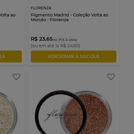
FLORENZA
olta ao
Pigmento Madrid - Coleção Volta ao
Mundo - Florenza
R$ 23,65
no PIX à vista
(ou em até
1
x
R$
24
,
90
)
LA
ADICIONAR À SACOLA