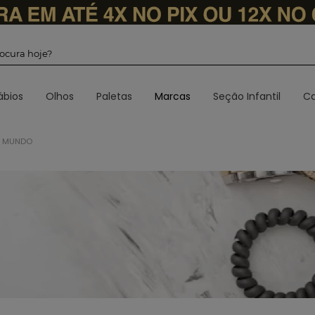
 procura hoje?
ábios
Olhos
Paletas
Marcas
Seção Infantil
Ca
O MUNDO