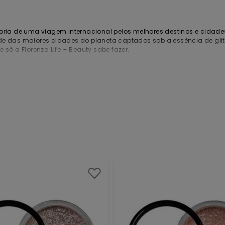
foria de uma viagem internacional pelos melhores destinos e cida
ade das maiores cidades do planeta captados sob a essência de glitte
ue só a
Florenza Life + Beauty
sabe fazer.
 outras opções estão disponíveis para você transformar a sua make e
r e com as
melhores promoções da internet!
Aproveite!