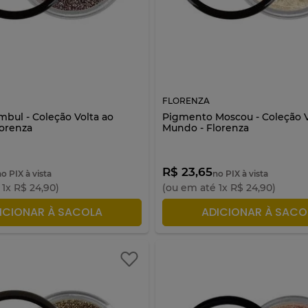
FLORENZA
ambul - Coleção Volta ao
Pigmento Moscou - Coleção V
orenza
Mundo - Florenza
R$ 23,65
o PIX à vista
no PIX à vista
é
1
x
R$
24
,
90
)
(ou em até
1
x
R$
24
,
90
)
ICIONAR À SACOLA
ADICIONAR À SACO