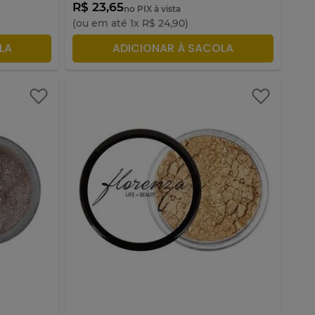
R$ 23,65
no PIX à vista
(ou em até
1
x
R$
24
,
90
)
LA
ADICIONAR À SACOLA