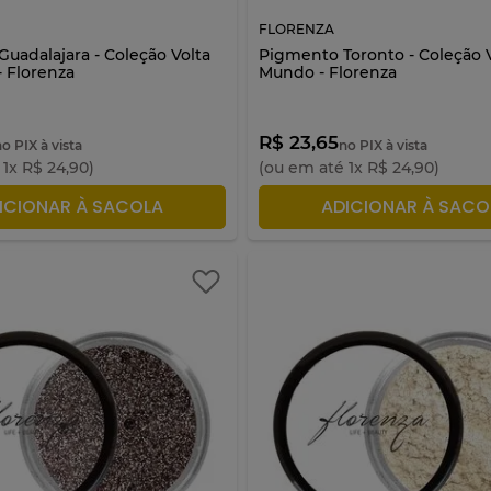
FLORENZA
uadalajara - Coleção Volta
Pigmento Toronto - Coleção V
 Florenza
Mundo - Florenza
R$ 23,65
o PIX à vista
no PIX à vista
é
1
x
R$
24
,
90
)
(ou em até
1
x
R$
24
,
90
)
ICIONAR À SACOLA
ADICIONAR À SACO