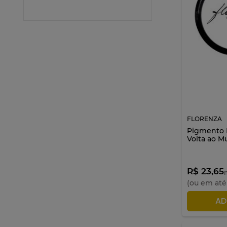
FLORENZA
Pigmento P
Volta ao M
R$ 23,65
n
(ou em at
AD