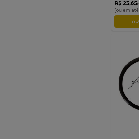
R$ 23,65
n
(ou em at
AD