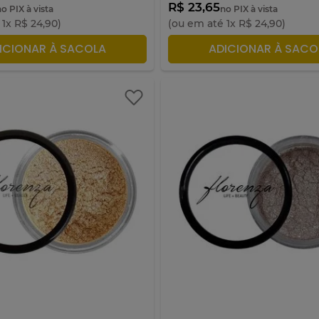
R$ 23,65
o PIX à vista
no PIX à vista
é
1
x
R$
24
,
90
)
(ou em até
1
x
R$
24
,
90
)
ICIONAR À SACOLA
ADICIONAR À SACO