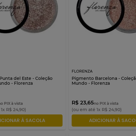
FLORENZA
unta del Este - Coleção
Pigmento Barcelona - Coleçã
undo - Florenza
Mundo - Florenza
R$ 23,65
o PIX à vista
no PIX à vista
é
1
x
R$
24
,
90
)
(ou em até
1
x
R$
24
,
90
)
ICIONAR À SACOLA
ADICIONAR À SACO