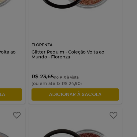
FLORENZA
olta ao
Glitter Pequim - Coleção Volta ao
Mundo - Florenza
R$ 23,65
no PIX à vista
(ou em até
1
x
R$
24
,
90
)
LA
ADICIONAR À SACOLA