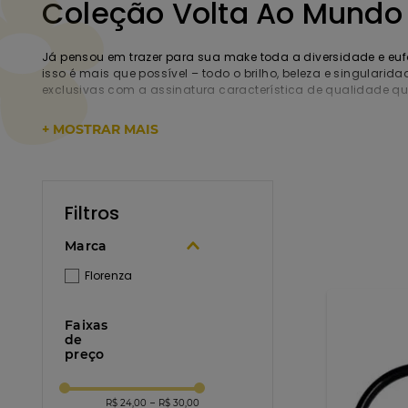
Coleção Volta Ao Mundo
Já pensou em trazer para sua make toda a diversidade e eu
isso é mais que possível – todo o brilho, beleza e singularid
exclusivas com a assinatura característica de qualidade q
Nova York, Dubai, Milão, Rio de Janeiro, Barcelona e muitas
+ MOSTRAR MAIS
pela categoria e encontre tudo o que precisa em um só luga
Marca
Florenza
Faixas
de
preço
R$ 24,00
–
R$ 30,00