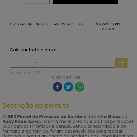
Envio em até 1 dia útil
Até 12x sem juros
5% OFF no PIX
à vista
Calcular frete e prazo
Não sei meu CEP
Compartilhar
Descrição do produto
O
GE2 Pincel de Precisão de Sombra
da
Linha Glass
da
Ruby Rose
assegura uma make precisa e prática para você!
Suas cerdas sintéticas e densas, sendo arredondado e de
formato ergonômico, foram desenvolvidos para realizar
detalhes e para a aplicação de produtos nas linhas inferiores