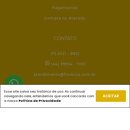
Pagamentos
Compra no Atacado
CONTATO
(11) 4521 - 8821
(44) 99934 - 7001
atendimento@florenza.com.br
Esse site salva seu histórico de uso. Ao continuar
REDES SOCIAIS
ACEITAR
navegando nele, entendemos que você concorda com
a nossa
Política de Privacidade
.