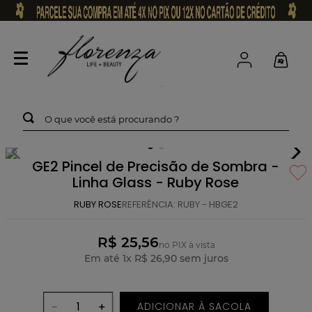
O que você está procurando ?
GE2 Pincel de Precisão de Sombra -
Linha Glass - Ruby Rose
RUBY ROSE
REFERÊNCIA
:
RUBY - HBGE2
R$ 25,56
no PIX à vista
Em até
1
x
R$
26
,
90
sem juros
ADICIONAR À SACOLA
－
＋