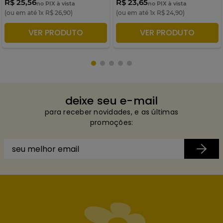
R$ 25,56
R$ 23,65
no PIX à vista
no PIX à vista
(ou em até
1
x
R$
26
,
90
)
(ou em até
1
x
R$
24
,
90
)
VER PRODUTO
VER PRODUTO
ADICIONAR À SACOLA
ADICIONAR À SACOLA
deixe seu e-mail
para receber novidades, e as últimas
promoções: