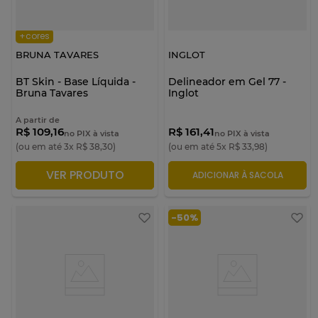
+cores
BRUNA TAVARES
INGLOT
BT Skin - Base Líquida -
Delineador em Gel 77 -
Bruna Tavares
Inglot
A partir de
R$ 109,16
R$ 161,41
no PIX à vista
no PIX à vista
(ou em até
3
x
R$
38
,
30
)
(ou em até
5
x
R$
33
,
98
)
VER PRODUTO
ADICIONAR À SACOLA
ADICIONAR À SACOLA
-
50%