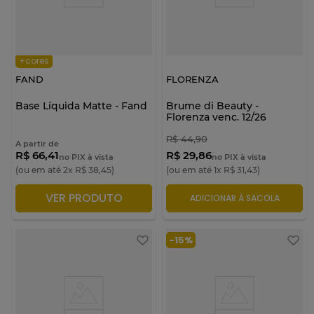
+cores
FAND
FLORENZA
Base Líquida Matte - Fand
Brume di Beauty -
Florenza venc. 12/26
R$
44
,
90
A partir de
R$ 66,41
R$ 29,86
no PIX à vista
no PIX à vista
(ou em até
2
x
R$
38
,
45
)
(ou em até
1
x
R$
31
,
43
)
VER PRODUTO
ADICIONAR À SACOLA
ADICIONAR À SACOLA
-
15%