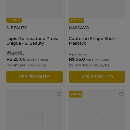
+cores
+cores
S. BEAUTY
MASCAVO
Lápis Delineador à Prova
Contorno Shape Stick -
D'água - S. Beauty
Mascavo
R$
32
,
90
A partir de
A partir de
R$ 25,00
R$ 96,81
no PIX à vista
no PIX à vista
(ou em até
1
x
R$
26
,
32
)
(ou em até
3
x
R$
33
,
96
)
VER PRODUTO
VER PRODUTO
ADICIONAR À SACOLA
ADICIONAR À SACOLA
-
40%