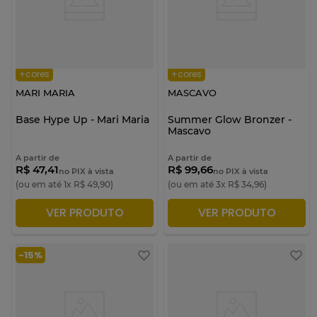
+cores
+cores
MARI MARIA
MASCAVO
Base Hype Up - Mari Maria
Summer Glow Bronzer -
Mascavo
A partir de
A partir de
R$ 47,41
R$ 99,66
no PIX à vista
no PIX à vista
(ou em até
1
x
R$
49
,
90
)
(ou em até
3
x
R$
34
,
96
)
VER PRODUTO
VER PRODUTO
ADICIONAR À SACOLA
ADICIONAR À SACOLA
-
15%