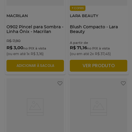
+cores
MACRILAN
LARA BEAUTY
O902 Pincel para Sombra -
Blush Compacto - Lara
Linha Ônix - Macrilan
Beauty
R$
7
,
90
A partir de
R$ 3,00
R$ 71,16
no PIX à vista
no PIX à vista
(ou em até
1
x
R$
3
,
16
)
(ou em até
2
x
R$
37
,
45
)
VER PRODUTO
ADICIONAR À SACOLA
ADICIONAR À SACOLA