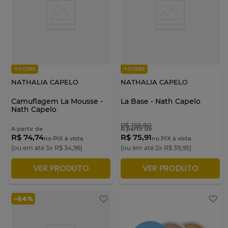
+cores
+cores
NATHALIA CAPELO
NATHALIA CAPELO
Camuflagem La Mousse -
La Base - Nath Capelo
Nath Capelo
R$
159
,
90
A partir de
A partir de
R$ 74,74
R$ 75,91
no PIX à vista
no PIX à vista
(ou em até
3
x
R$
34
,
96
)
(ou em até
2
x
R$
39
,
95
)
VER PRODUTO
VER PRODUTO
ADICIONAR À SACOLA
ADICIONAR À SACOLA
-
64%