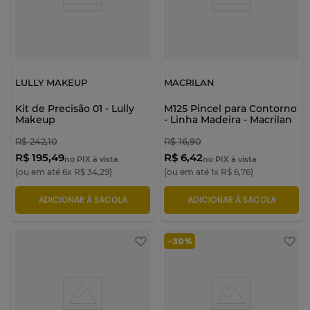
LULLY MAKEUP
MACRILAN
Kit de Precisão 01 - Lully
M125 Pincel para Contorno
Makeup
- Linha Madeira - Macrilan
R$
242
,
10
R$
16
,
90
R$ 195,49
R$ 6,42
no PIX à vista
no PIX à vista
(ou em até
6
x
R$
34
,
29
)
(ou em até
1
x
R$
6
,
76
)
ADICIONAR À SACOLA
ADICIONAR À SACOLA
-
30%