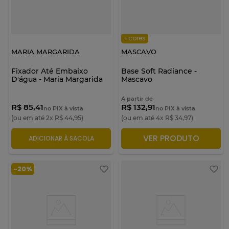
+cores
MARIA MARGARIDA
MASCAVO
Fixador Até Embaixo
Base Soft Radiance -
D'água - Maria Margarida
Mascavo
A partir de
R$ 85,41
R$ 132,91
no PIX à vista
no PIX à vista
(ou em até
2
x
R$
44
,
95
)
(ou em até
4
x
R$
34
,
97
)
VER PRODUTO
ADICIONAR À SACOLA
ADICIONAR À SACOLA
-
20%