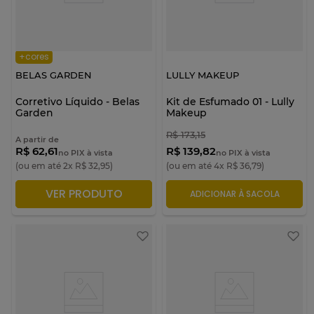
+cores
BELAS GARDEN
LULLY MAKEUP
Corretivo Líquido - Belas
Kit de Esfumado 01 - Lully
Garden
Makeup
R$
173
,
15
A partir de
R$ 62,61
R$ 139,82
no PIX à vista
no PIX à vista
(ou em até
2
x
R$
32
,
95
)
(ou em até
4
x
R$
36
,
79
)
VER PRODUTO
ADICIONAR À SACOLA
ADICIONAR À SACOLA