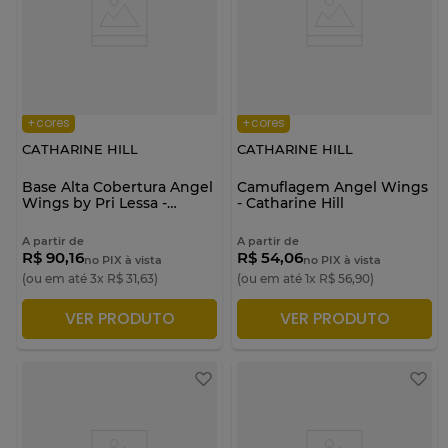
+cores
+cores
CATHARINE HILL
CATHARINE HILL
Base Alta Cobertura Angel
Camuflagem Angel Wings
Wings by Pri Lessa -
- Catharine Hill
Catharine Hill
A partir de
A partir de
R$ 90,16
R$ 54,06
no PIX à vista
no PIX à vista
(ou em até
3
x
R$
31
,
63
)
(ou em até
1
x
R$
56
,
90
)
VER PRODUTO
VER PRODUTO
ADICIONAR À SACOLA
ADICIONAR À SACOLA