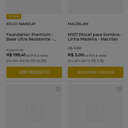
+cores
KYLIO MAKEUP
MACRILAN
Foundation Premium -
M107 Pincel para Sombra -
Base Ultra Resistente -
Linha Madeira - Macrilan
Kylio Makeup
R$
7
,
90
A partir de
R$ 199,41
R$ 3,00
no PIX à vista
no PIX à vista
(ou em até
6
x
R$
34
,
98
)
(ou em até
1
x
R$
3
,
16
)
VER PRODUTO
ADICIONAR À SACOLA
ADICIONAR À SACOLA