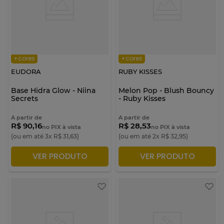
+cores
+cores
EUDORA
RUBY KISSES
Base Hidra Glow - Niina
Melon Pop - Blush Bouncy
Secrets
- Ruby Kisses
A partir de
A partir de
R$ 90,16
R$ 28,53
no PIX à vista
no PIX à vista
(ou em até
3
x
R$
31
,
63
)
(ou em até
2
x
R$
32
,
95
)
VER PRODUTO
VER PRODUTO
ADICIONAR À SACOLA
ADICIONAR À SACOLA