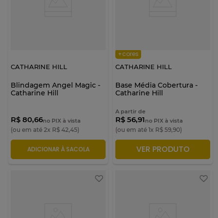
+cores
CATHARINE HILL
CATHARINE HILL
Blindagem Angel Magic -
Base Média Cobertura -
Catharine Hill
Catharine Hill
A partir de
R$ 80,66
R$ 56,91
no PIX à vista
no PIX à vista
(ou em até
2
x
R$
42
,
45
)
(ou em até
1
x
R$
59
,
90
)
VER PRODUTO
ADICIONAR À SACOLA
ADICIONAR À SACOLA