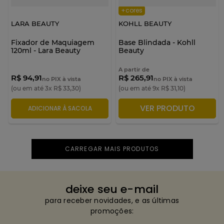
+cores
LARA BEAUTY
KOHLL BEAUTY
Fixador de Maquiagem
Base Blindada - Kohll
120ml - Lara Beauty
Beauty
A partir de
R$ 94,91
R$ 265,91
no PIX à vista
no PIX à vista
(ou em até
3
x
R$
33
,
30
)
(ou em até
9
x
R$
31
,
10
)
VER PRODUTO
ADICIONAR À SACOLA
ADICIONAR À SACOLA
deixe seu e-mail
para receber novidades, e as últimas
promoções: