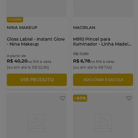
+cores
NINA MAKEUP
MACRILAN
Gloss Labial - Instant Glow
M910 Pincel para
- Nina Makeup
Iluminador - Linha Madeira
- Macrilan
R$
11
,
90
A partir de
R$ 40,20
R$ 6,78
no PIX à vista
no PIX à vista
(ou em até
1
x
R$
52
,
90
)
(ou em até
1
x
R$
7
,
14
)
VER PRODUTO
ADICIONAR À SACOLA
ADICIONAR À SACOLA
-
60%