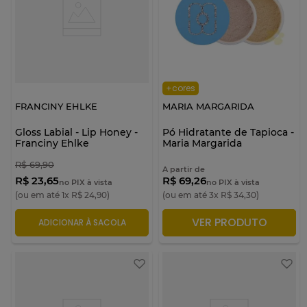
+cores
FRANCINY EHLKE
MARIA MARGARIDA
Gloss Labial - Lip Honey -
Pó Hidratante de Tapioca -
Franciny Ehlke
Maria Margarida
R$
69
,
90
A partir de
R$ 23,65
R$ 69,26
no PIX à vista
no PIX à vista
(ou em até
1
x
R$
24
,
90
)
(ou em até
3
x
R$
34
,
30
)
VER PRODUTO
ADICIONAR À SACOLA
ADICIONAR À SACOLA