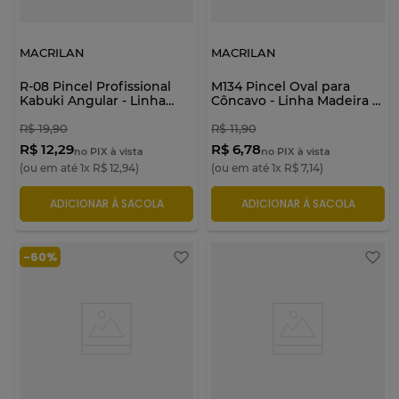
MACRILAN
MACRILAN
R-08 Pincel Profissional
M134 Pincel Oval para
Kabuki Angular - Linha
Côncavo - Linha Madeira -
Rosê - Macrilan
Macrilan
R$
19
,
90
R$
11
,
90
R$ 12,29
R$ 6,78
no PIX à vista
no PIX à vista
(ou em até
1
x
R$
12
,
94
)
(ou em até
1
x
R$
7
,
14
)
ADICIONAR À SACOLA
ADICIONAR À SACOLA
-
60%