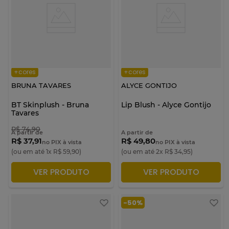
+cores
+cores
BRUNA TAVARES
ALYCE GONTIJO
BT Skinplush - Bruna
Lip Blush - Alyce Gontijo
Tavares
R$
74
,
90
A partir de
A partir de
R$ 37,91
R$ 49,80
no PIX à vista
no PIX à vista
(ou em até
1
x
R$
59
,
90
)
(ou em até
2
x
R$
34
,
95
)
VER PRODUTO
VER PRODUTO
ADICIONAR À SACOLA
ADICIONAR À SACOLA
-
50%