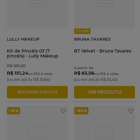
+cores
LULLY MAKEUP
BRUNA TAVARES
Kit de Pincéis 03 (7
BT Velvet - Bruna Tavares
pincéis) - Lully Makeup
R$
187
,
30
A partir de
R$ 151,24
R$ 63,56
no PIX à vista
no PIX à vista
(ou em até
5
x
R$
31
,
84
)
(ou em até
2
x
R$
33
,
45
)
VER PRODUTO
ADICIONAR À SACOLA
ADICIONAR À SACOLA
-
15%
-
60%