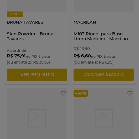
+cores
BRUNA TAVARES
MACRILAN
Skin Powder - Bruna
M103 Pincel para Base -
Tavares
Linha Madeira - Macrilan
R$
13
,
90
A partir de
R$ 75,91
R$ 6,60
no PIX à vista
no PIX à vista
(ou em até
2
x
R$
39
,
95
)
(ou em até
1
x
R$
6
,
95
)
VER PRODUTO
ADICIONAR À SACOLA
ADICIONAR À SACOLA
-
60%