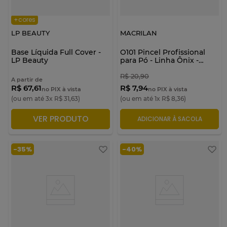
+cores
LP BEAUTY
MACRILAN
Base Líquida Full Cover -
O101 Pincel Profissional
LP Beauty
para Pó - Linha Ônix -
Macrilan
R$
20
,
90
A partir de
R$ 67,61
R$ 7,94
no PIX à vista
no PIX à vista
(ou em até
3
x
R$
31
,
63
)
(ou em até
1
x
R$
8
,
36
)
VER PRODUTO
ADICIONAR À SACOLA
ADICIONAR À SACOLA
-
35%
-
40%