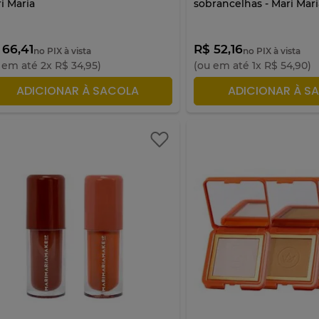
i Maria
sobrancelhas - Mari Mar
 66,41
R$ 52,16
no PIX à vista
no PIX à vista
 em até
2
x
R$
34
,
95
)
(ou em até
1
x
R$
54
,
90
)
ADICIONAR À SACOLA
ADICIONAR À S