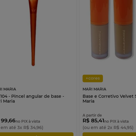
+cores
I MARIA
MARI MARIA
04 - Pincel angular de base -
Base e Corretivo Velvet 
i Maria
Maria
A partir de
 99,66
R$ 85,41
no PIX à vista
no PIX à vista
 em até
3
x
R$
34
,
96
)
(ou em até
2
x
R$
44
,
95
)