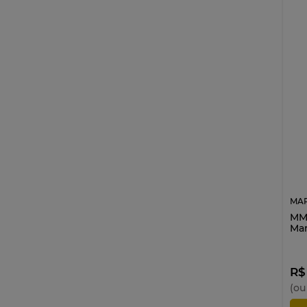
Maria Clara
Melancia
Menta
MM-01
MM-02
MM-03
MM-04
MM-05
MM-06
MM-07
MM-08
MM-09
MM-10
MAR
MM-11
MM1
Mar
MM-12
MM-13
MM-14
R$
MM-15
(ou
MM-17