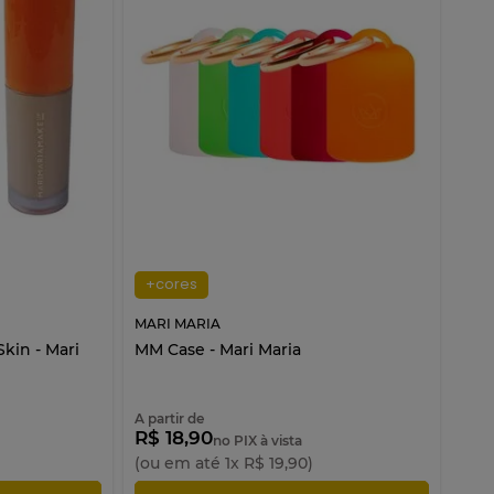
+cores
MARI MARIA
Skin - Mari
MM Case - Mari Maria
A partir de
R$ 18,90
no PIX à vista
(ou em até
1
x
R$
19
,
90
)