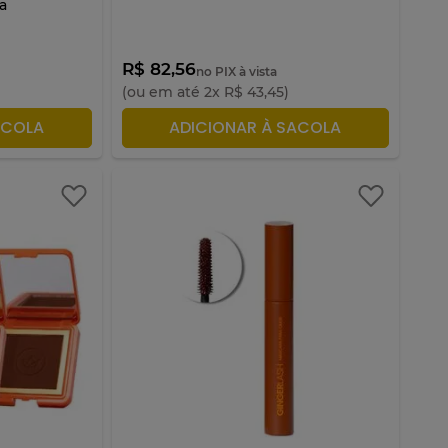
ia
R$ 82,56
no PIX à vista
(ou em até
2
x
R$
43
,
45
)
ACOLA
ADICIONAR À SACOLA