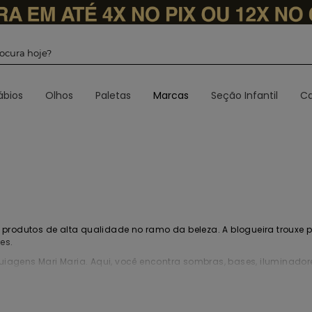
 procura hoje?
ábios
Olhos
Paletas
Marcas
Seção Infantil
Ca
 produtos de alta qualidade no ramo da beleza. A blogueira trouxe 
es.
uiagens Mari Maria. Aqui, você encontra sombras,
bases
, iluminado