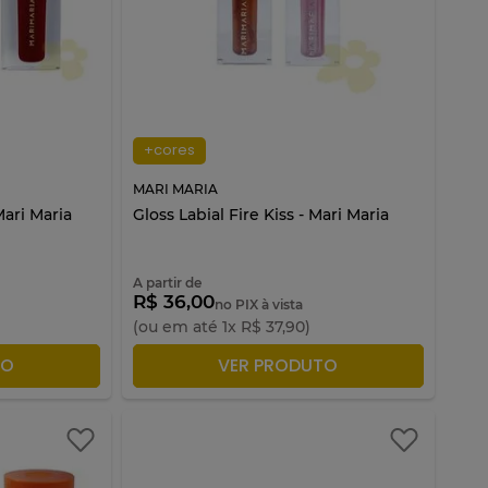
+cores
MARI MARIA
ari Maria
Gloss Labial Fire Kiss - Mari Maria
A partir de
R$ 36,00
no PIX à vista
(ou em até
1
x
R$
37
,
90
)
ACOLA
ADICIONAR À SACOLA
TO
VER PRODUTO