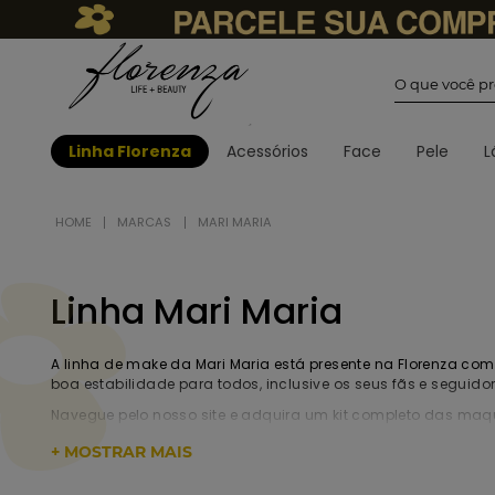
O que você
Linha Florenza
Acessórios
Face
Pele
L
MARCAS
MARI MARIA
Linha Mari Maria
A linha de make da Mari Maria está presente na Florenza com
boa estabilidade para todos, inclusive os seus fãs e seguidor
Navegue pelo nosso site e adquira um kit completo das maq
Confira já!
+ MOSTRAR MAIS