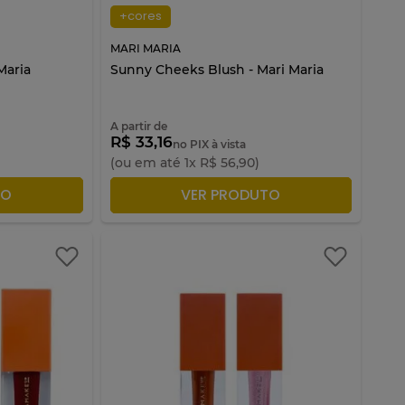
+cores
MARI MARIA
 Maria
Sunny Cheeks Blush - Mari Maria
A partir de
R$ 33,16
no PIX à vista
(ou em até
1
x
R$
56
,
90
)
ACOLA
ADICIONAR À SACOLA
TO
VER PRODUTO