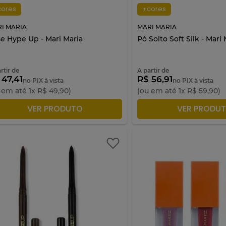
cores
+cores
I MARIA
MARI MARIA
e Hype Up - Mari Maria
Pó Solto Soft Silk - Mari
rtir de
A partir de
 47,41
R$ 56,91
no PIX à vista
no PIX à vista
 em até
1
x
R$
49
,
90
)
(ou em até
1
x
R$
59
,
90
)
ADICIONAR À SACOLA
ADICIONAR À S
VER PRODUTO
VER PRODU