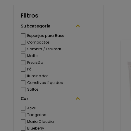
Subcategoria
Esponjas para Base
Compactos
Sombra / Esfumar
Matte
Precisão
Pó
Iluminador
Corretivos Líquidos
Soltos
Sobrancelhas
Cor
Média Cobertura
Açai
Máscara de Sobrancelhas
Tangerina
Lápis Delineadores
Maria Claudia
Lápis de Sobrancelhas
Blueberry
Gloss de Aumento