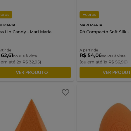
cores
+cores
I MARIA
MARI MARIA
ss Lip Candy - Mari Maria
Pó Compacto Soft Silk - 
rtir de
A partir de
 62,61
R$ 54,06
no PIX à vista
no PIX à vista
 em até
2
x
R$
32
,
95
)
(ou em até
1
x
R$
56
,
90
)
ADICIONAR À SACOLA
ADICIONAR À S
VER PRODUTO
VER PRODU