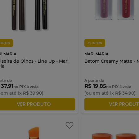
cores
+cores
I MARIA
MARI MARIA
iseira de Olhos - Line Up - Mari
Batom Creamy Matte - M
ia
rtir de
A partir de
 37,91
R$ 19,85
no PIX à vista
no PIX à vista
 em até
1
x
R$
39
,
90
)
(ou em até
1
x
R$
34
,
90
)
ADICIONAR À SACOLA
ADICIONAR À S
VER PRODUTO
VER PRODU