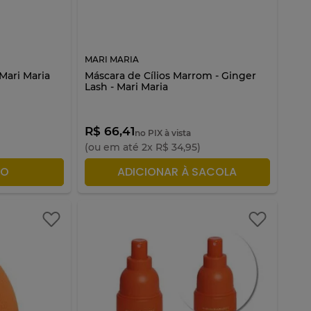
MARI MARIA
Mari Maria
Máscara de Cílios Marrom - Ginger
Lash - Mari Maria
R$ 66,41
no PIX à vista
(ou em até
2
x
R$
34
,
95
)
ACOLA
ADICIONAR À SACOLA
TO