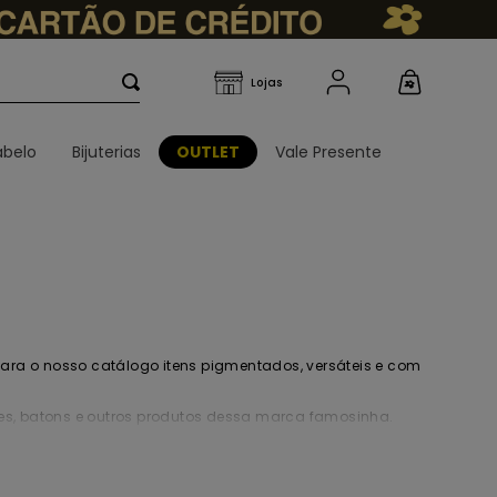
belo
Bijuterias
OUTLET
Vale Presente
para o nosso catálogo itens pigmentados, versáteis e com
res, batons e outros produtos dessa marca famosinha.