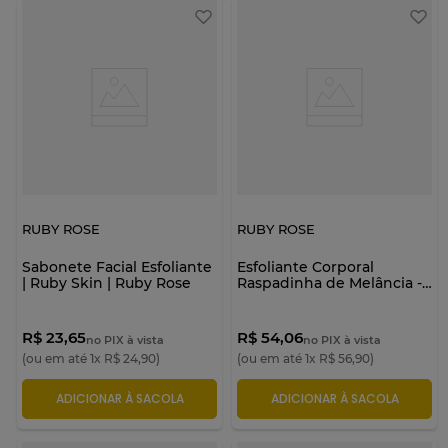
RUBY ROSE
RUBY ROSE
Sabonete Facial Esfoliante
Esfoliante Corporal
| Ruby Skin | Ruby Rose
Raspadinha de Melância -
Made In - Ruby Rose
R$ 23,65
R$ 54,06
no PIX à vista
no PIX à vista
(ou em até
1
x
R$
24
,
90
)
(ou em até
1
x
R$
56
,
90
)
ADICIONAR À SACOLA
ADICIONAR À SACOLA