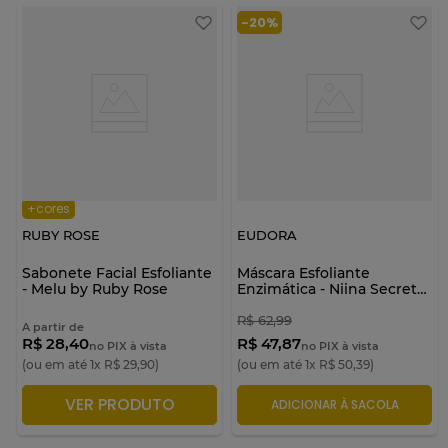
-
20%
+cores
RUBY ROSE
EUDORA
Sabonete Facial Esfoliante
Máscara Esfoliante
- Melu by Ruby Rose
Enzimática - Niina Secrets
venc. 09/26
R$
62
,
99
A partir de
R$ 28,40
R$ 47,87
no PIX à vista
no PIX à vista
(ou em até
1
x
R$
29
,
90
)
(ou em até
1
x
R$
50
,
39
)
VER PRODUTO
ADICIONAR À SACOLA
ADICIONAR À SACOLA