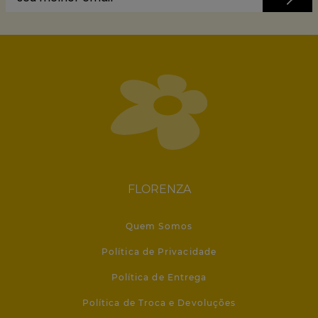
IMPORTADO
IMPORTADO
Presilha com borboletas
Tiara para Cabelos com
dupla - Importado
Pedrarias Verdes -
Importado
R$ 18,90
R$ 30,31
no PIX à vista
no PIX à vista
(ou em até
1
x
R$
19
,
90
)
(ou em até
1
x
R$
31
,
90
)
ADICIONAR À SACOLA
ADICIONAR À SACOLA