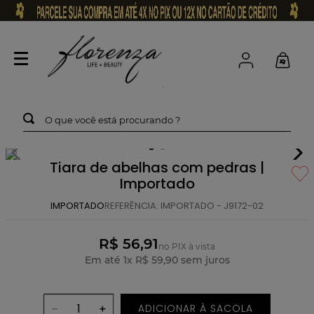
O que você está procurando ?
Tiara de abelhas com pedras |
Importado
IMPORTADO
REFERÊNCIA
:
IMPORTADO - J9172-02
R$ 56,91
no PIX à vista
Em até
1
x
R$
59
,
90
sem juros
ADICIONAR À SACOLA
－
＋