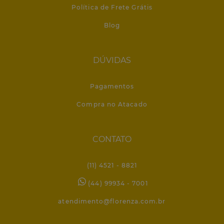
deixe seu e-mail
para receber novidades, e as últimas
promoções:
FLORENZA