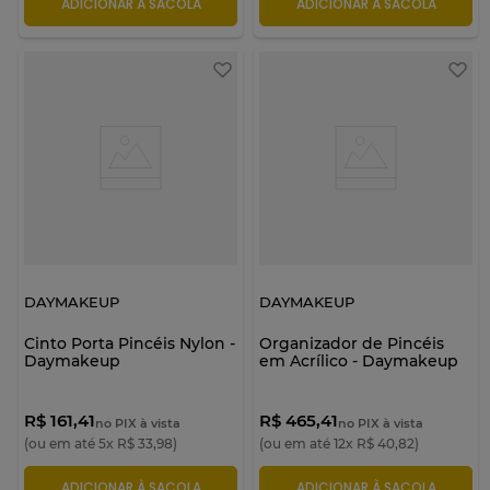
ADICIONAR À SACOLA
ADICIONAR À SACOLA
DAYMAKEUP
DAYMAKEUP
Cinto Porta Pincéis Nylon -
Organizador de Pincéis
Daymakeup
em Acrílico - Daymakeup
R$ 161,41
R$ 465,41
no PIX à vista
no PIX à vista
(ou em até
5
x
R$
33
,
98
)
(ou em até
12
x
R$
40
,
82
)
ADICIONAR À SACOLA
ADICIONAR À SACOLA