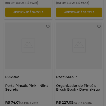
(ou em até
2
x
R$
39
,
95
)
(ou em até
2
x
R$
36
,
45
)
ADICIONAR À SACOLA
ADICIONAR À SACOLA
EUDORA
DAYMAKEUP
Porta Pincéis Pink - Niina
Organizador de Pincéis
Secrets
Brush Book - Daymakeup
R$ 74,01
R$ 227,05
no PIX à vista
no PIX à vista