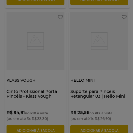
KLASS VOUGH
HELLO MINI
Cinto Profissional Porta
Suporte para Pincéis
Pincéis - Klass Vough
Retangular 03 | Hello Mini
R$ 94,91
R$ 25,56
no PIX à vista
no PIX à vista
(ou em até
3
x
R$
33
,
30
)
(ou em até
1
x
R$
26
,
90
)
ADICIONAR À SACOLA
ADICIONAR À SACOLA