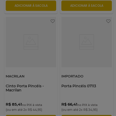
ADICIONAR À SACOLA
ADICIONAR À SACOLA
MACRILAN
IMPORTADO
Cinto Porta Pincéis -
Porta Pincéis 07113
Macrilan
R$ 85,41
R$ 66,41
no PIX à vista
no PIX à vista
(ou em até
2
x
R$
44
,
95
)
(ou em até
2
x
R$
34
,
95
)