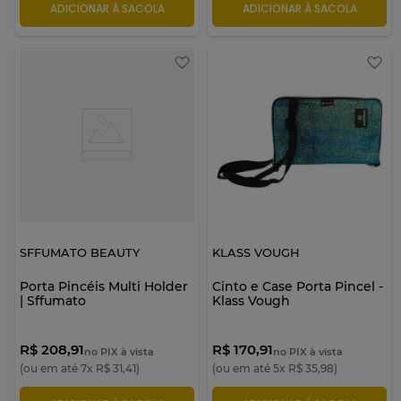
ADICIONAR À SACOLA
ADICIONAR À SACOLA
SFFUMATO BEAUTY
KLASS VOUGH
Porta Pincéis Multi Holder
Cinto e Case Porta Pincel -
| Sffumato
Klass Vough
R$ 208,91
R$ 170,91
no PIX à vista
no PIX à vista
(ou em até
7
x
R$
31
,
41
)
(ou em até
5
x
R$
35
,
98
)