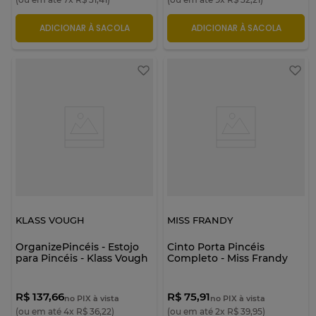
ADICIONAR À SACOLA
ADICIONAR À SACOLA
KLASS VOUGH
MISS FRANDY
OrganizePincéis - Estojo
Cinto Porta Pincéis
para Pincéis - Klass Vough
Completo - Miss Frandy
R$ 137,66
R$ 75,91
no PIX à vista
no PIX à vista
(ou em até
4
x
R$
36
,
22
)
(ou em até
2
x
R$
39
,
95
)