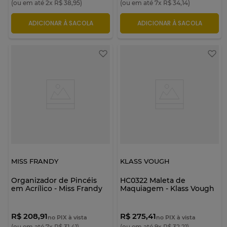
(ou em até
2
x
R$
38
,
95
)
(ou em até
7
x
R$
34
,
14
)
ADICIONAR À SACOLA
ADICIONAR À SACOLA
MISS FRANDY
KLASS VOUGH
Organizador de Pincéis
HC0322 Maleta de
em Acrílico - Miss Frandy
Maquiagem - Klass Vough
R$ 208,91
R$ 275,41
no PIX à vista
no PIX à vista
(ou em até
7
x
R$
31
,
41
)
(ou em até
9
x
R$
32
,
21
)