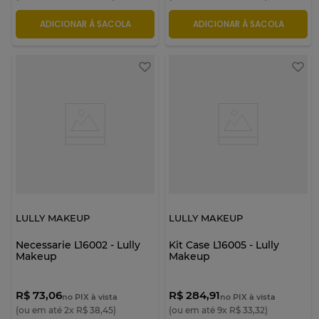
ADICIONAR À SACOLA
ADICIONAR À SACOLA
LULLY MAKEUP
LULLY MAKEUP
Necessarie L16002 - Lully
Kit Case L16005 - Lully
Makeup
Makeup
R$ 73,06
R$ 284,91
no PIX à vista
no PIX à vista
(ou em até
2
x
R$
38
,
45
)
(ou em até
9
x
R$
33
,
32
)