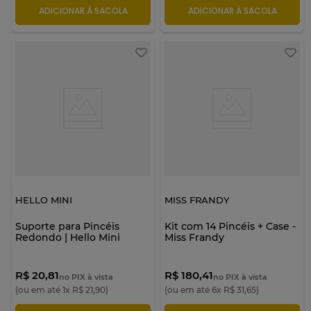
ADICIONAR À SACOLA
ADICIONAR À SACOLA
HELLO MINI
MISS FRANDY
Suporte para Pincéis
Kit com 14 Pincéis + Case -
Redondo | Hello Mini
Miss Frandy
R$ 20,81
R$ 180,41
no PIX à vista
no PIX à vista
(ou em até
1
x
R$
21
,
90
)
(ou em até
6
x
R$
31
,
65
)