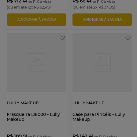
R$ 712,41
R$ 66,41
no PIX à vista
no PIX à vista
(ou em até
12
x
R$
62
,
49
)
(ou em até
2
x
R$
34
,
95
)
ADICIONAR À SACOLA
ADICIONAR À SACOLA
LULLY MAKEUP
LULLY MAKEUP
Frasqueira L16000 - Lully
Case para Pincéis - Lully
Makeup
Makeup
R$ 189,91
R$ 142,41
no PIX à vista
no PIX à vista