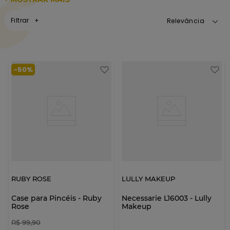
Filtrar
Relevância
-
50%
RUBY ROSE
LULLY MAKEUP
Case para Pincéis - Ruby
Necessarie L16003 - Lully
Rose
Makeup
R$
99
,
90