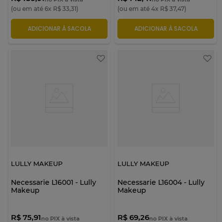
(ou em até
6
x
R$
33
,
31
)
(ou em até
4
x
R$
37
,
47
)
ADICIONAR À SACOLA
ADICIONAR À SACOLA
LULLY MAKEUP
LULLY MAKEUP
Necessarie L16001 - Lully
Necessarie L16004 - Lully
Makeup
Makeup
R$ 75,91
R$ 69,26
no PIX à vista
no PIX à vista