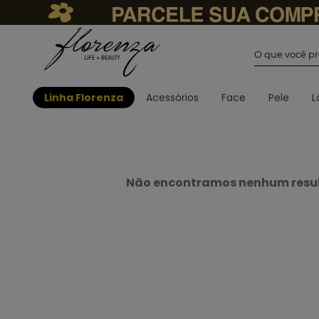
O que você
Linha Florenza
Acessórios
Face
Pele
L
Não encontramos nenhum resul