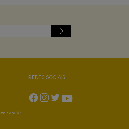
REDES SOCIAIS
1
nza.com.br