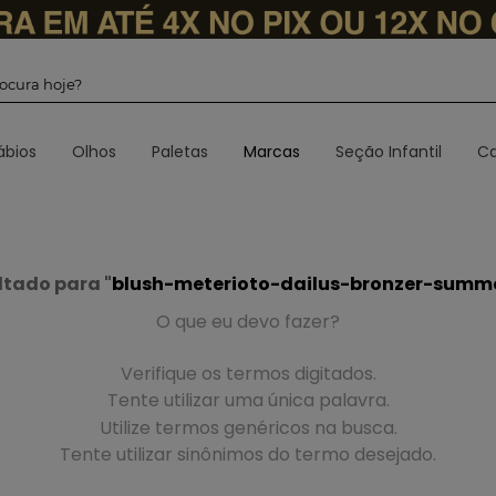
 procura hoje?
ábios
Olhos
Paletas
Marcas
Seção Infantil
Ca
tado para "
blush-meterioto-dailus-bronzer-sum
O que eu devo fazer?
Verifique os termos digitados.
Tente utilizar uma única palavra.
Utilize termos genéricos na busca.
Tente utilizar sinônimos do termo desejado.