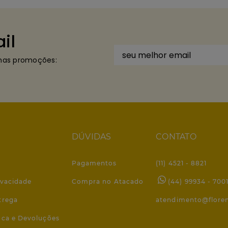
il
imas promoções:
DÚVIDAS
CONTATO
Pagamentos
(11) 4521 - 8821
ivacidade
Compra no Atacado
(44) 99934 - 700
trega
atendimento@flore
roca e Devoluções