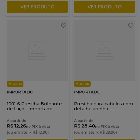
VER PRODUTO
VER PRODUTO
ADICIONAR À SACOLA
ADICIONAR À SACOLA
+cores
+cores
IMPORTADO
IMPORTADO
1001-6 Presilha Brilhante
Presilha para cabelos com
de Laço - Importado
detalhe abelha -
Importado
A partir de
A partir de
R$ 12,26
R$ 28,40
no PIX à vista
no PIX à vista
(ou em até
1
x
R$
12
,
90
)
(ou em até
1
x
R$
29
,
90
)