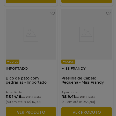
+cores
+cores
IMPORTADO
MISS FRANDY
Bico de pato com
Presilha de Cabelo
pedrarias - Importado
Pequena - Miss Frandy
A partir de
A partir de
R$ 14,16
R$ 9,41
no PIX à vista
no PIX à vista
(ou em até
1
x
R$
14
,
90
)
(ou em até
1
x
R$
9
,
90
)
VER PRODUTO
VER PRODUTO
ADICIONAR À SACOLA
ADICIONAR À SACOLA