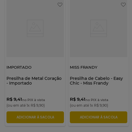
IMPORTADO
MISS FRANDY
Presilha de Metal Coração
Presilha de Cabelo - Easy
- Importado
Chic - Miss Frandy
R$ 9,41
R$ 9,41
no PIX à vista
no PIX à vista
(ou em até
1
x
R$
9
,
90
)
(ou em até
1
x
R$
9
,
90
)
ADICIONAR À SACOLA
ADICIONAR À SACOLA