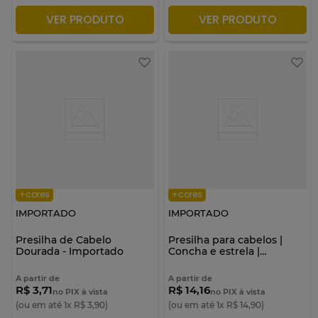
VER PRODUTO
VER PRODUTO
ADICIONAR À SACOLA
ADICIONAR À SACOLA
+cores
+cores
IMPORTADO
IMPORTADO
Presilha de Cabelo
Presilha para cabelos |
Dourada - Importado
Concha e estrela |
Importado
A partir de
A partir de
R$ 3,71
R$ 14,16
no PIX à vista
no PIX à vista
(ou em até
1
x
R$
3
,
90
)
(ou em até
1
x
R$
14
,
90
)