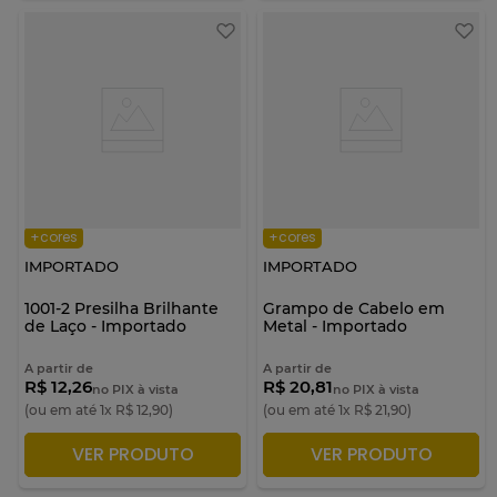
+cores
+cores
IMPORTADO
IMPORTADO
1001-2 Presilha Brilhante
Grampo de Cabelo em
de Laço - Importado
Metal - Importado
A partir de
A partir de
R$ 12,26
R$ 20,81
no PIX à vista
no PIX à vista
(ou em até
1
x
R$
12
,
90
)
(ou em até
1
x
R$
21
,
90
)
VER PRODUTO
VER PRODUTO
ADICIONAR À SACOLA
ADICIONAR À SACOLA