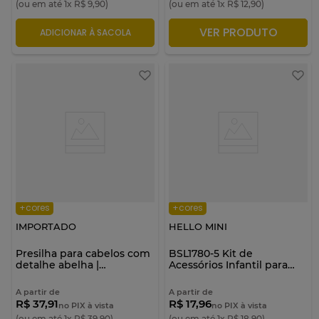
(ou em até
1
x
R$
9
,
90
)
(ou em até
1
x
R$
12
,
90
)
VER PRODUTO
ADICIONAR À SACOLA
ADICIONAR À SACOLA
+cores
+cores
IMPORTADO
HELLO MINI
Presilha para cabelos com
BSL1780-5 Kit de
detalhe abelha |
Acessórios Infantil para
Importado
Cabelo - Hello Mini
A partir de
A partir de
R$ 37,91
R$ 17,96
no PIX à vista
no PIX à vista
(ou em até
1
x
R$
39
,
90
)
(ou em até
1
x
R$
18
,
90
)