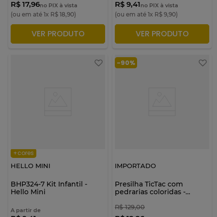
R$ 17,96
R$ 9,41
no PIX à vista
no PIX à vista
(ou em até
1
x
R$
18
,
90
)
(ou em até
1
x
R$
9
,
90
)
VER PRODUTO
VER PRODUTO
ADICIONAR À SACOLA
ADICIONAR À SACOLA
-
90%
+cores
HELLO MINI
IMPORTADO
BHP324-7 Kit Infantil -
Presilha TicTac com
Hello Mini
pedrarias coloridas -
Importado
R$
129
,
00
A partir de