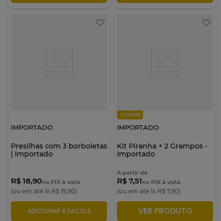
+cores
IMPORTADO
IMPORTADO
Presilhas com 3 borboletas
Kit Piranha + 2 Grampos -
| Importado
Importado
A partir de
R$ 18,90
R$ 7,51
no PIX à vista
no PIX à vista
(ou em até
1
x
R$
19
,
90
)
(ou em até
1
x
R$
7
,
90
)
VER PRODUTO
ADICIONAR À SACOLA
ADICIONAR À SACOLA