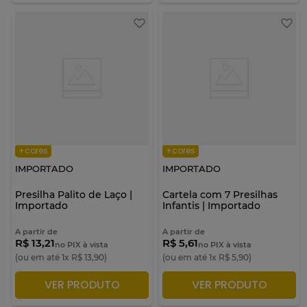
+cores
+cores
IMPORTADO
IMPORTADO
Presilha Palito de Laço |
Cartela com 7 Presilhas
Importado
Infantis | Importado
A partir de
A partir de
R$ 13,21
R$ 5,61
no PIX à vista
no PIX à vista
(ou em até
1
x
R$
13
,
90
)
(ou em até
1
x
R$
5
,
90
)
VER PRODUTO
VER PRODUTO
ADICIONAR À SACOLA
ADICIONAR À SACOLA