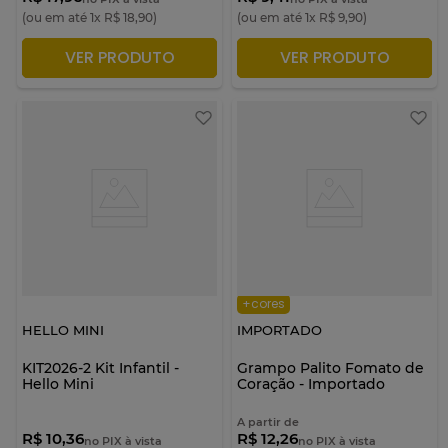
(ou em até
1
x
R$
18
,
90
)
(ou em até
1
x
R$
9
,
90
)
VER PRODUTO
VER PRODUTO
ADICIONAR À SACOLA
ADICIONAR À SACOLA
+cores
HELLO MINI
IMPORTADO
KIT2026-2 Kit Infantil -
Grampo Palito Fomato de
Hello Mini
Coração - Importado
A partir de
R$ 10,36
R$ 12,26
no PIX à vista
no PIX à vista