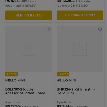
R$ 9,41
R$ 12,26
no PIX à vista
no PIX à vista
(ou em até
1
x
R$
9
,
90
)
(ou em até
1
x
R$
12
,
90
)
VER PRODUTO
ADICIONAR À SACOLA
ADICIONAR À SACOLA
+cores
+cores
HELLO MINI
HELLO MINI
BSL1780-2 Kit de
BHP324-9 Kit Infantil -
Acessórios Infantil para
Hello Mini
Cabelo - Hello Mini
A partir de
A partir de
R$ 17,96
R$ 9,41
no PIX à vista
no PIX à vista