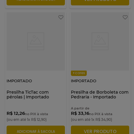
+cores
IMPORTADO
IMPORTADO
Presilha TicTac com
Presilha de Borboleta com
pérolas | Importado
Pedraria - Importado
A partir de
R$ 12,26
R$ 33,16
no PIX à vista
no PIX à vista
(ou em até
1
x
R$
12
,
90
)
(ou em até
1
x
R$
34
,
90
)
VER PRODUTO
ADICIONAR À SACOLA
ADICIONAR À SACOLA