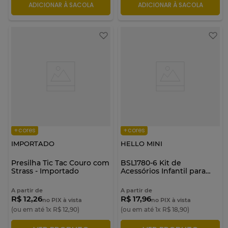
ADICIONAR À SACOLA
ADICIONAR À SACOLA
+cores
+cores
IMPORTADO
HELLO MINI
Presilha Tic Tac Couro com
BSL1780-6 Kit de
Strass - Importado
Acessórios Infantil para
Cabelo - Hello Mini
A partir de
A partir de
R$ 12,26
R$ 17,96
no PIX à vista
no PIX à vista
(ou em até
1
x
R$
12
,
90
)
(ou em até
1
x
R$
18
,
90
)