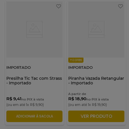
+cores
IMPORTADO
IMPORTADO
Presilha Tic Tac com Strass
Piranha Vazada Retangular
- Importado
- Importado
A partir de
R$ 9,41
R$ 18,90
no PIX à vista
no PIX à vista
(ou em até
1
x
R$
9
,
90
)
(ou em até
1
x
R$
19
,
90
)
VER PRODUTO
ADICIONAR À SACOLA
ADICIONAR À SACOLA