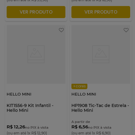
VER PRODUTO
VER PRODUTO
ADICIONAR À SACOLA
ADICIONAR À SACOLA
+cores
HELLO MINI
HELLO MINI
KIT1556-9 Kit Infantil -
HP1908 Tic-Tac de Estrela -
Hello Mini
Hello Mini
A partir de
R$ 12,26
R$ 6,56
no PIX à vista
no PIX à vista
(ou em até
1
x
R$
12
,
90
)
(ou em até
1
x
R$
6
,
90
)