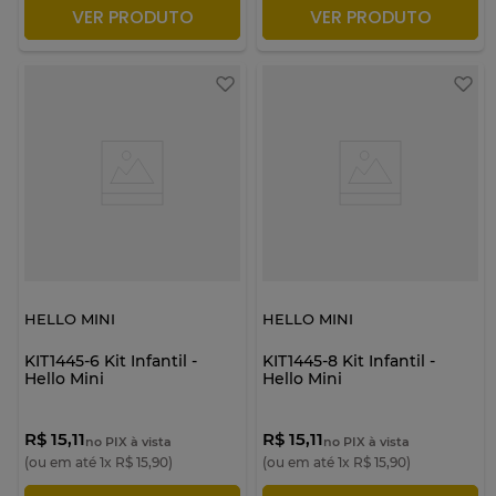
VER PRODUTO
VER PRODUTO
ADICIONAR À SACOLA
ADICIONAR À SACOLA
HELLO MINI
HELLO MINI
KIT1445-6 Kit Infantil -
KIT1445-8 Kit Infantil -
Hello Mini
Hello Mini
R$ 15,11
R$ 15,11
no PIX à vista
no PIX à vista
(ou em até
1
x
R$
15
,
90
)
(ou em até
1
x
R$
15
,
90
)