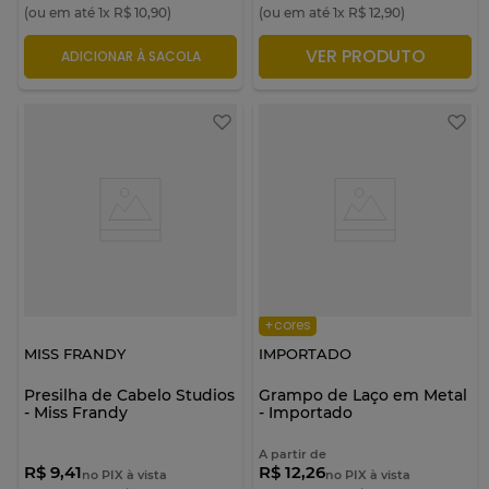
(ou em até
1
x
R$
10
,
90
)
(ou em até
1
x
R$
12
,
90
)
VER PRODUTO
ADICIONAR À SACOLA
ADICIONAR À SACOLA
+cores
MISS FRANDY
IMPORTADO
Presilha de Cabelo Studios
Grampo de Laço em Metal
- Miss Frandy
- Importado
A partir de
R$ 9,41
R$ 12,26
no PIX à vista
no PIX à vista