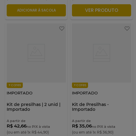
VER PRODUTO
ADICIONAR À SACOLA
ADICIONAR À SACOLA
+cores
+cores
IMPORTADO
IMPORTADO
Kit de presilhas | 2 unid |
Kit de Presilhas -
Importado
Importado
A partir de
A partir de
R$ 42,66
R$ 35,06
no PIX à vista
no PIX à vista
(ou em até
1
x
R$
44
,
90
)
(ou em até
1
x
R$
36
,
90
)