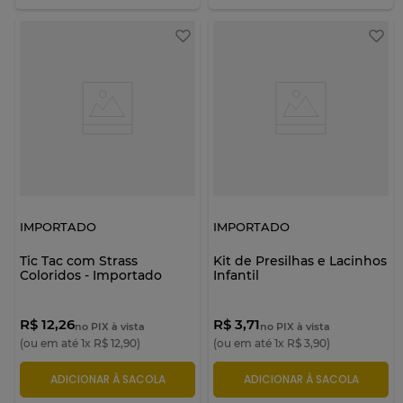
IMPORTADO
IMPORTADO
Tic Tac com Strass
Kit de Presilhas e Lacinhos
Coloridos - Importado
Infantil
R$ 12,26
R$ 3,71
no PIX à vista
no PIX à vista
(ou em até
1
x
R$
12
,
90
)
(ou em até
1
x
R$
3
,
90
)
ADICIONAR À SACOLA
ADICIONAR À SACOLA