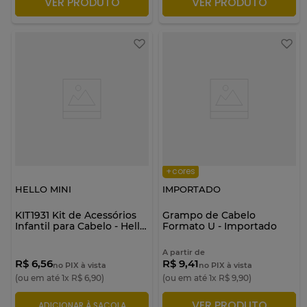
VER PRODUTO
VER PRODUTO
ADICIONAR À SACOLA
ADICIONAR À SACOLA
+cores
HELLO MINI
IMPORTADO
KIT1931 Kit de Acessórios
Grampo de Cabelo
Infantil para Cabelo - Hello
Formato U - Importado
Mini
A partir de
R$ 6,56
R$ 9,41
no PIX à vista
no PIX à vista
(ou em até
1
x
R$
6
,
90
)
(ou em até
1
x
R$
9
,
90
)
VER PRODUTO
ADICIONAR À SACOLA
ADICIONAR À SACOLA