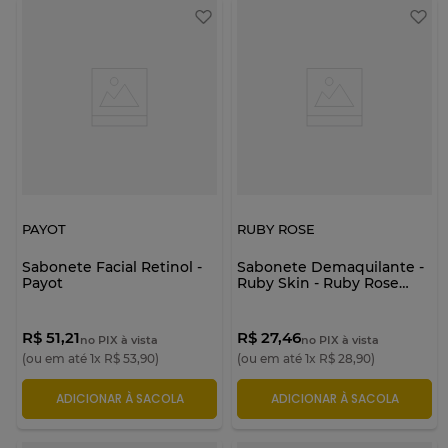
PAYOT
RUBY ROSE
Sabonete Facial Retinol -
Sabonete Demaquilante -
Payot
Ruby Skin - Ruby Rose
venc. 08/26
R$ 51,21
R$ 27,46
no PIX à vista
no PIX à vista
(ou em até
1
x
R$
53
,
90
)
(ou em até
1
x
R$
28
,
90
)
ADICIONAR À SACOLA
ADICIONAR À SACOLA