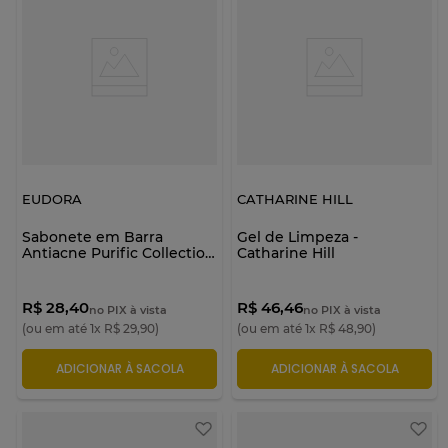
EUDORA
CATHARINE HILL
Sabonete em Barra
Gel de Limpeza -
Antiacne Purific Collection
Catharine Hill
| Eudora
R$ 28,40
R$ 46,46
no PIX à vista
no PIX à vista
(ou em até
1
x
R$
29
,
90
)
(ou em até
1
x
R$
48
,
90
)
ADICIONAR À SACOLA
ADICIONAR À SACOLA