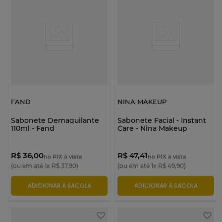
FAND
NINA MAKEUP
Sabonete Demaquilante
Sabonete Facial - Instant
110ml - Fand
Care - Nina Makeup
R$ 36,00
R$ 47,41
no PIX à vista
no PIX à vista
(ou em até
1
x
R$
37
,
90
)
(ou em até
1
x
R$
49
,
90
)
ADICIONAR À SACOLA
ADICIONAR À SACOLA