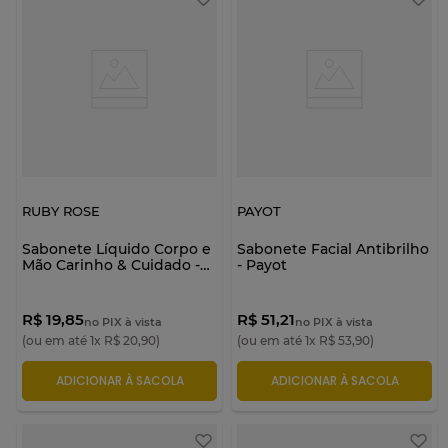
RUBY ROSE
PAYOT
Sabonete Líquido Corpo e
Sabonete Facial Antibrilho
Mão Carinho & Cuidado -
- Payot
Made In - Melu by Ruby
Rose
R$ 19,85
R$ 51,21
no PIX à vista
no PIX à vista
(ou em até
1
x
R$
20
,
90
)
(ou em até
1
x
R$
53
,
90
)
ADICIONAR À SACOLA
ADICIONAR À SACOLA