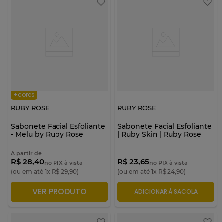
+cores
RUBY ROSE
RUBY ROSE
Sabonete Facial Esfoliante
Sabonete Facial Esfoliante
- Melu by Ruby Rose
| Ruby Skin | Ruby Rose
A partir de
R$ 28,40
R$ 23,65
no PIX à vista
no PIX à vista
(ou em até
1
x
R$
29
,
90
)
(ou em até
1
x
R$
24
,
90
)
VER PRODUTO
ADICIONAR À SACOLA
ADICIONAR À SACOLA