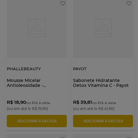
PHALLEBEAUTY
PAYOT
Mousse Micelar
Sabonete Hidratante
Antioleosidade -
Detox Vitamina C - Payot
Phállebeauty
R$ 18,90
R$ 39,81
no PIX à vista
no PIX à vista
(ou em até
1
x
R$
19
,
90
)
(ou em até
1
x
R$
41
,
90
)
ADICIONAR À SACOLA
ADICIONAR À SACOLA