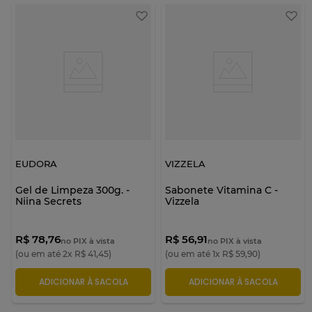
EUDORA
VIZZELA
Gel de Limpeza 300g. -
Sabonete Vitamina C -
Niina Secrets
Vizzela
R$ 78,76
R$ 56,91
no PIX à vista
no PIX à vista
(ou em até
2
x
R$
41
,
45
)
(ou em até
1
x
R$
59
,
90
)
ADICIONAR À SACOLA
ADICIONAR À SACOLA