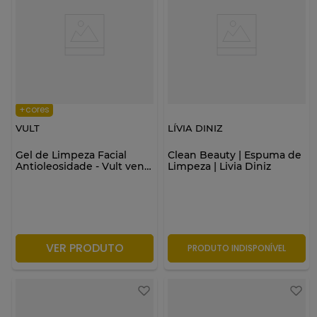
+cores
VULT
LÍVIA DINIZ
Gel de Limpeza Facial
Clean Beauty | Espuma de
Antioleosidade - Vult venc.
Limpeza | Livia Diniz
06/26
VER PRODUTO
PRODUTO INDISPONÍVEL
PRODUTO INDISPONÍVEL