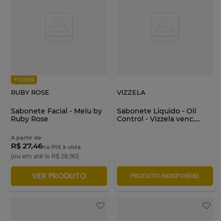
+cores
RUBY ROSE
VIZZELA
Sabonete Facial - Melu by
Sabonete Líquido - Oil
Ruby Rose
Control - Vizzela venc.
07/26
A partir de
R$ 27,46
no PIX à vista
(ou em até
1
x
R$
28
,
90
)
VER PRODUTO
ADICIONAR À SACOLA
PRODUTO INDISPONÍVEL