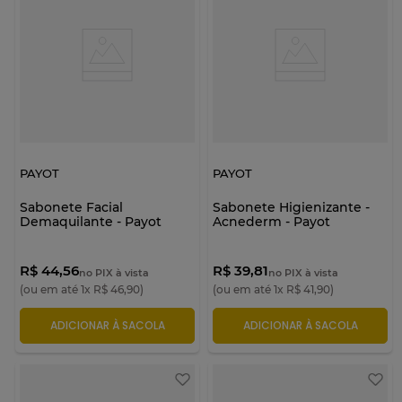
PAYOT
PAYOT
Sabonete Facial
Sabonete Higienizante -
Demaquilante - Payot
Acnederm - Payot
R$ 44,56
R$ 39,81
no PIX à vista
no PIX à vista
(ou em até
1
x
R$
46
,
90
)
(ou em até
1
x
R$
41
,
90
)
ADICIONAR À SACOLA
ADICIONAR À SACOLA