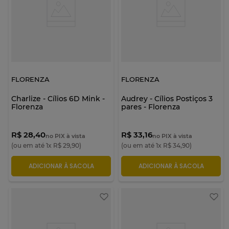
FLORENZA
FLORENZA
Charlize - Cílios 6D Mink -
Audrey - Cílios Postiços 3
Florenza
pares - Florenza
R$ 28,40
R$ 33,16
no PIX à vista
no PIX à vista
(ou em até
1
x
R$
29
,
90
)
(ou em até
1
x
R$
34
,
90
)
ADICIONAR À SACOLA
ADICIONAR À SACOLA