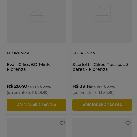
FLORENZA
FLORENZA
Eva - Cílios 6D Mink -
Scarlett - Cílios Postiços 3
Florenza
pares - Florenza
R$ 28,40
R$ 33,16
no PIX à vista
no PIX à vista
(ou em até
1
x
R$
29
,
90
)
(ou em até
1
x
R$
34
,
90
)
ADICIONAR À SACOLA
ADICIONAR À SACOLA