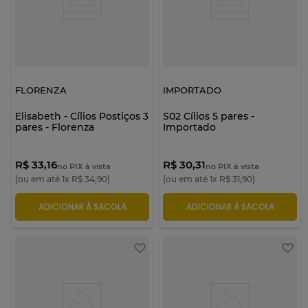
FLORENZA
IMPORTADO
Elisabeth - Cílios Postiços 3
S02 Cílios 5 pares -
pares - Florenza
Importado
R$ 33,16
R$ 30,31
no PIX à vista
no PIX à vista
(ou em até
1
x
R$
34
,
90
)
(ou em até
1
x
R$
31
,
90
)
ADICIONAR À SACOLA
ADICIONAR À SACOLA