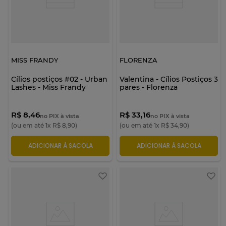
MISS FRANDY
FLORENZA
Cílios postiços #02 - Urban
Valentina - Cílios Postiços 3
Lashes - Miss Frandy
pares - Florenza
R$ 8,46
R$ 33,16
no PIX à vista
no PIX à vista
(ou em até
1
x
R$
8
,
90
)
(ou em até
1
x
R$
34
,
90
)
ADICIONAR À SACOLA
ADICIONAR À SACOLA