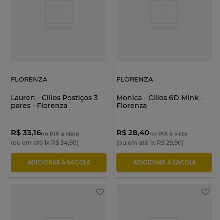
FLORENZA
FLORENZA
Lauren - Cílios Postiços 3
Monica - Cílios 6D Mink -
pares - Florenza
Florenza
R$ 33,16
R$ 28,40
no PIX à vista
no PIX à vista
(ou em até
1
x
R$
34
,
90
)
(ou em até
1
x
R$
29
,
90
)
ADICIONAR À SACOLA
ADICIONAR À SACOLA