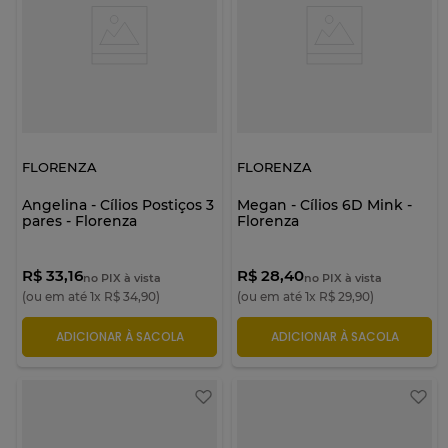
FLORENZA
FLORENZA
Angelina - Cílios Postiços 3
Megan - Cílios 6D Mink -
pares - Florenza
Florenza
R$ 33,16
R$ 28,40
no PIX à vista
no PIX à vista
(ou em até
1
x
R$
34
,
90
)
(ou em até
1
x
R$
29
,
90
)
ADICIONAR À SACOLA
ADICIONAR À SACOLA