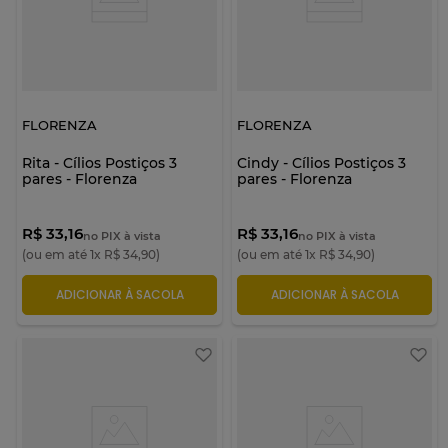
FLORENZA
FLORENZA
Rita - Cílios Postiços 3
Cindy - Cílios Postiços 3
pares - Florenza
pares - Florenza
R$ 33,16
R$ 33,16
no PIX à vista
no PIX à vista
(ou em até
1
x
R$
34
,
90
)
(ou em até
1
x
R$
34
,
90
)
ADICIONAR À SACOLA
ADICIONAR À SACOLA