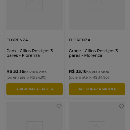
FLORENZA
FLORENZA
Pam - Cílios Postiços 3
Grace - Cílios Postiços 3
pares - Florenza
pares - Florenza
R$ 33,16
R$ 33,16
no PIX à vista
no PIX à vista
(ou em até
1
x
R$
34
,
90
)
(ou em até
1
x
R$
34
,
90
)
ADICIONAR À SACOLA
ADICIONAR À SACOLA