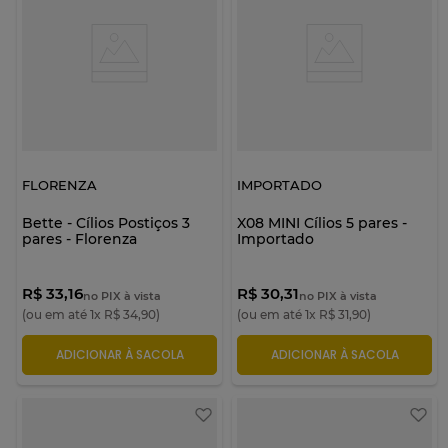
FLORENZA
IMPORTADO
Bette - Cílios Postiços 3
X08 MINI Cílios 5 pares -
pares - Florenza
Importado
R$ 33,16
R$ 30,31
no PIX à vista
no PIX à vista
(ou em até
1
x
R$
34
,
90
)
(ou em até
1
x
R$
31
,
90
)
ADICIONAR À SACOLA
ADICIONAR À SACOLA