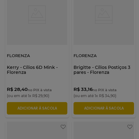
FLORENZA
FLORENZA
Kerry - Cílios 6D Mink -
Brigitte - Cílios Postiços 3
Florenza
pares - Florenza
R$ 28,40
R$ 33,16
no PIX à vista
no PIX à vista
(ou em até
1
x
R$
29
,
90
)
(ou em até
1
x
R$
34
,
90
)
ADICIONAR À SACOLA
ADICIONAR À SACOLA