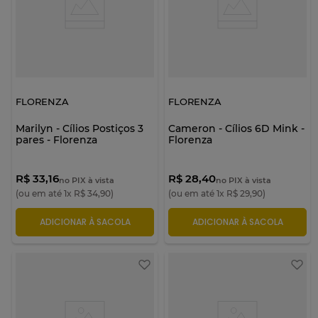
FLORENZA
FLORENZA
Marilyn - Cílios Postiços 3
Cameron - Cílios 6D Mink -
pares - Florenza
Florenza
R$ 33,16
R$ 28,40
no PIX à vista
no PIX à vista
(ou em até
1
x
R$
34
,
90
)
(ou em até
1
x
R$
29
,
90
)
ADICIONAR À SACOLA
ADICIONAR À SACOLA