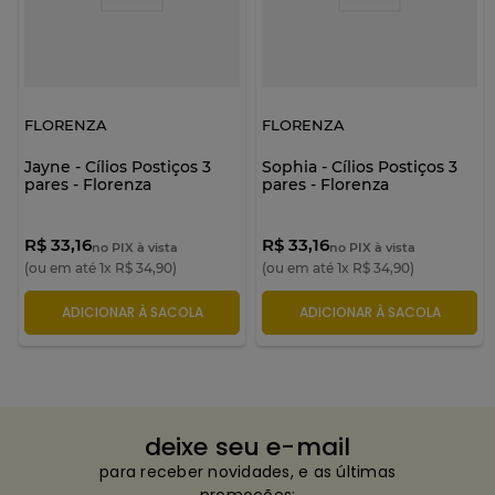
FLORENZA
FLORENZA
Jayne - Cílios Postiços 3
Sophia - Cílios Postiços 3
pares - Florenza
pares - Florenza
R$ 33,16
R$ 33,16
no PIX à vista
no PIX à vista
(ou em até
1
x
R$
34
,
90
)
(ou em até
1
x
R$
34
,
90
)
ADICIONAR À SACOLA
ADICIONAR À SACOLA
deixe seu e-mail
para receber novidades, e as últimas
promoções: