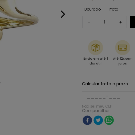
Dourado
Prata
－
＋
Envio em até 1
Até 12x sem
dia útil
juros
Calcular frete e prazo
Não sei meu CEP
Compartilhar