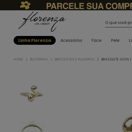
O que você
Linha Florenza
Acessórios
Face
Pele
L
BIJUTERIAS
BRACELETES E PULSEIRAS
BRACELETE GOTA 