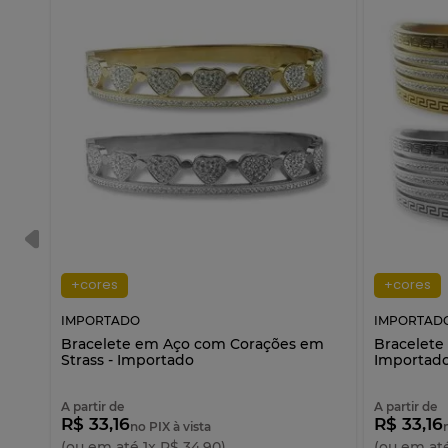
+cores
+cores
IMPORTADO
IMPORTAD
Bracelete em Aço com Corações em
Bracelete 
Strass - Importado
Importad
A partir de
A partir de
R$ 33,16
R$ 33,16
no PIX à vista
(ou em até
1
x
R$
34
,
90
)
(ou em at