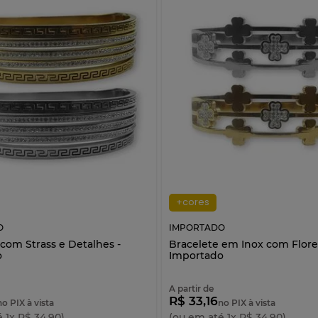
+cores
O
IMPORTADO
com Strass e Detalhes -
Bracelete em Inox com Flore
o
Importado
A partir de
R$ 33,16
no PIX à vista
no PIX à vista
é
1
x
R$
34
,
90
)
(ou em até
1
x
R$
34
,
90
)