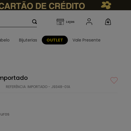
belo
Bijuterias
OUTLET
Vale Presente
 Importado
REFERÊNCIA
:
IMPORTADO - J9348-01A
uros