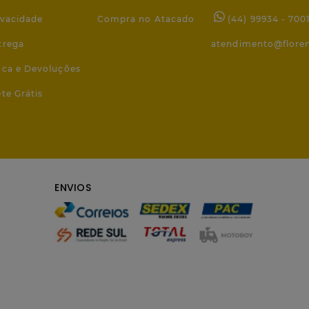
ivacidade
Compra no Atacado
(44) 99934 - 700
trega
atendimento@flore
roca e Devoluções
ete Grátis
ENVIOS