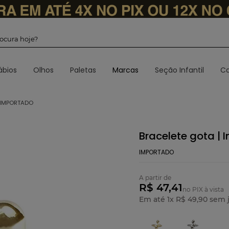
 procura hoje?
ábios
Olhos
Paletas
Marcas
Seção Infantil
Ca
| IMPORTADO
Bracelete gota |
IMPORTADO
A partir de
R$ 47,41
no PIX à vista
Em até
1
x
R$
49
,
90
sem j