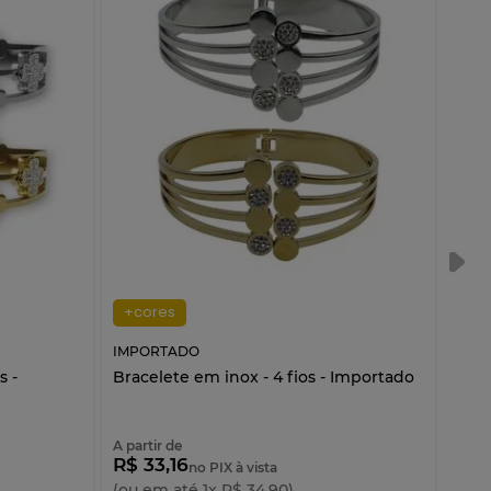
+cores
+c
IMPORTADO
IMP
s -
Bracelete em inox - 4 fios - Importado
Puls
A partir de
A par
R$ 33,16
R$ 
no PIX à vista
(ou em até
1
x
R$
34
,
90
)
(ou 