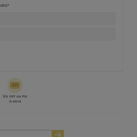
olta?
5% OFF no PIX
à vista