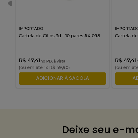
IMPORTADO
IMPORTAD
Cartela de Cílios 3d - 10 pares #X-098
Cartela de
R$ 47,41
R$ 47,41
no PIX à vista
(ou em até
1
x
R$
49
,
90
)
(ou em at
ADICIONAR À SACOLA
A
Deixe seu e-ma