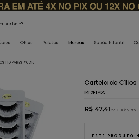
 procura hoje?
ábios
Olhos
Paletas
Marcas
Seção Infantil
Ca
OS | 10 PARES #6D16
Cartela de Cílios
IMPORTADO
R$ 47,41
no PIX à vista
ESTE PRODUTO 