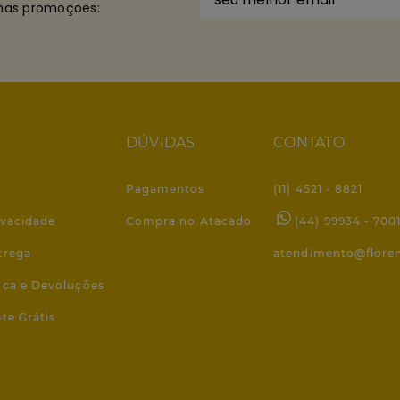
imas promoções:
DÚVIDAS
CONTATO
Pagamentos
(11) 4521 - 8821
ivacidade
Compra no Atacado
(44) 99934 - 700
trega
atendimento@flore
roca e Devoluções
ete Grátis