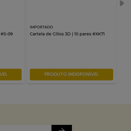
IMPORTADO
IMP
s #S-09
Cartela de Cílios 3D | 10 pares #XK71
Cart
VEL
PRODUTO INDISPONÍVEL