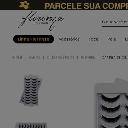
O que você
Linha Florenza
Acessórios
Face
Pele
L
OLHOS
CÍLIOS POSTIÇOS
10 PARES
CARTELA DE CÍLI