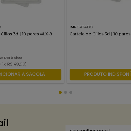
O
IMPORTADO
 Cílios 3d | 10 pares #LX-8
Cartela de Cílios 3d | 10 pare
no PIX à vista
é
1
x
R$
49
,
90
)
DICIONAR À SACOLA
PRODUTO INDISPONÍ
il