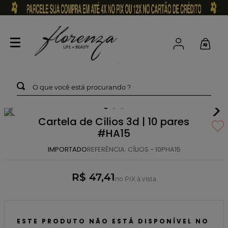
O que você está procurando ?
Cartela de Cílios 3d | 10 pares
#HA15
IMPORTADO
REFERÊNCIA
:
CÍLIOS - 10PHA15
R$ 47,41
no PIX à vista
ESTE PRODUTO NÃO ESTÁ DISPONÍVEL NO