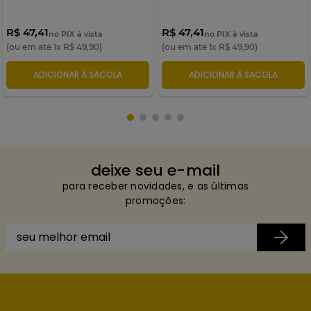
R$ 47,41
R$ 47,41
no PIX à vista
no PIX à vista
(ou em até
1
x
R$
49
,
90
)
(ou em até
1
x
R$
49
,
90
)
ADICIONAR À SACOLA
ADICIONAR À SACOLA
deixe seu e-mail
para receber novidades, e as últimas
promoções: