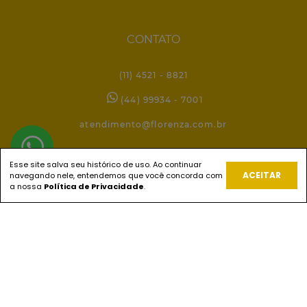
CONTATO
(11) 4521 - 8821
(44) 99934 - 7001
atendimento@florenza.com.br
Esse site salva seu histórico de uso. Ao continuar
REDES SOCIAIS
ACEITAR
navegando nele, entendemos que você concorda com
a nossa
Política de Privacidade
.
PAGUE COM