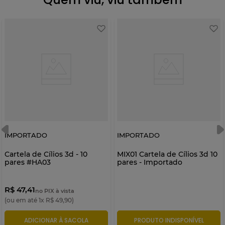
IMPORTADO
IMPORTADO
Cartela de Cílios 3d - 10
MIX01 Cartela de Cílios 3d 10
pares #HA03
pares - Importado
R$ 47,41
no PIX à vista
(ou em até
1
x
R$
49
,
90
)
ADICIONAR À SACOLA
PRODUTO INDISPONÍVEL