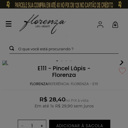
O que você está procurando ?
E111 - Pincel Lápis -
Florenza
FLORENZA
REFERÊNCIA
:
FLORENZA - E111
R$ 28,40
no PIX à vista
Em até
1
x
R$
29
,
90
sem juros
ADICIONAR À SACOLA
－
＋