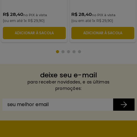
R$ 28,40
R$ 28,40
no PIX à vista
no PIX à vista
(ou em até
1
x
R$
29
,
90
)
(ou em até
1
x
R$
29
,
90
)
ADICIONAR À SACOLA
ADICIONAR À SACOLA
deixe seu e-mail
para receber novidades, e as últimas
promoções: