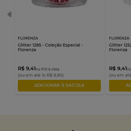
FLORENZA
FLORENZA
Glitter 1285 - Coleção Especial -
Glitter 125
Florenza
Florenza
R$ 9,41
R$ 9,41
no PIX à vista
no
(ou em até
1
x
R$
9
,
90
)
(ou em at
ADICIONAR À SACOLA
A