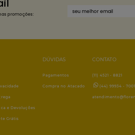
il
imas promoções:
DÚVIDAS
CONTATO
Pagamentos
(11) 4521 - 8821
ivacidade
Compra no Atacado
(44) 99934 - 700
trega
atendimento@flore
roca e Devoluções
ete Grátis