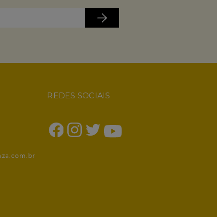
REDES SOCIAIS
1
nza.com.br