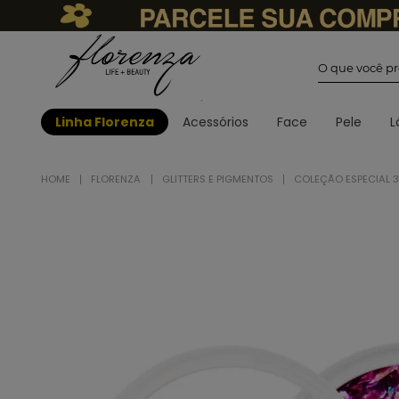
O que você
Linha Florenza
Acessórios
Face
Pele
L
FLORENZA
GLITTERS E PIGMENTOS
COLEÇÃO ESPECIAL 