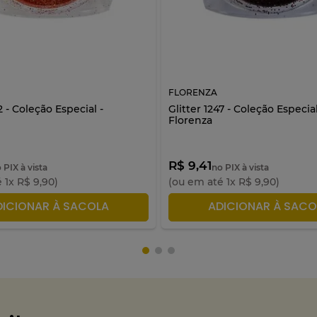
FLORENZA
2 - Coleção Especial -
Glitter 1247 - Coleção Especial
Florenza
R$ 9,41
 PIX à vista
no PIX à vista
é
1
x
R$
9
,
90
)
(ou em até
1
x
R$
9
,
90
)
DICIONAR À SACOLA
ADICIONAR À SACO