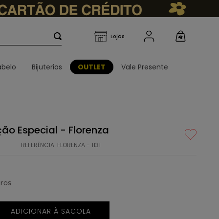
belo
Bijuterias
OUTLET
Vale Presente
eção Especial - Florenza
REFERÊNCIA
:
FLORENZA - 1131
ros
ADICIONAR À SACOLA