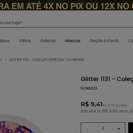
 procura hoje?
ábios
Olhos
Paletas
Marcas
Seção Infantil
Ca
3D
GLITTER 1131 - COLEÇÃO ESPECIAL - FLORENZA
Glitter 1131 - Col
FLORENZA
R$ 9,41
no PIX à vista
Em até
1
x
R$
9
,
90
sem ju
－
＋