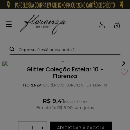
O que você está procurando ?
Glitter Coleção Estelar 10 -
Florenza
FLORENZA
REFERÊNCIA
:
FLORENZA - ESTELAR-10
R$ 9,41
no PIX à vista
Em até
1
x
R$
9
,
90
sem juros
ADICIONAR À SACOLA
－
＋