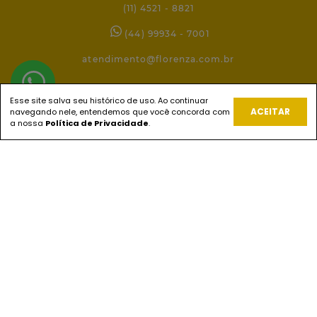
(11) 4521 - 8821
(44) 99934 - 7001
atendimento@florenza.com.br
Esse site salva seu histórico de uso. Ao continuar
REDES SOCIAIS
ACEITAR
navegando nele, entendemos que você concorda com
a nossa
Política de Privacidade
.
PAGUE COM
ENVIOS