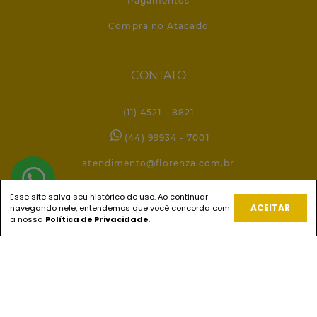
Pagamentos
Compra no Atacado
CONTATO
(11) 4521 - 8821
(44) 99934 - 7001
atendimento@florenza.com.br
Esse site salva seu histórico de uso. Ao continuar
ACEITAR
navegando nele, entendemos que você concorda com
REDES SOCIAIS
a nossa
Política de Privacidade
.