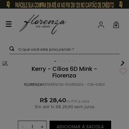
O que você está procurando ?
Kerry - Cílios 6D Mink -
Florenza
FLORENZA
REFERÊNCIA
:
FLORENZA - C19-0350
R$ 28,40
no PIX à vista
Em até
1
x
R$
29
,
90
sem juros
ADICIONAR À SACOLA
－
＋