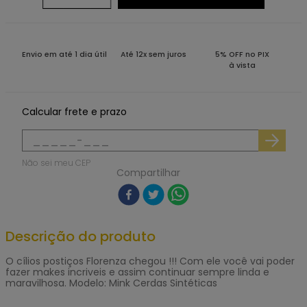
Envio em até 1 dia útil
Até 12x sem juros
5% OFF no PIX
à vista
Calcular frete e prazo
Não sei meu CEP
Compartilhar
Descrição do produto
O cílios postiços Florenza chegou !!! Com ele você vai poder
fazer makes incriveis e assim continuar sempre linda e
maravilhosa. Modelo: Mink Cerdas Sintéticas