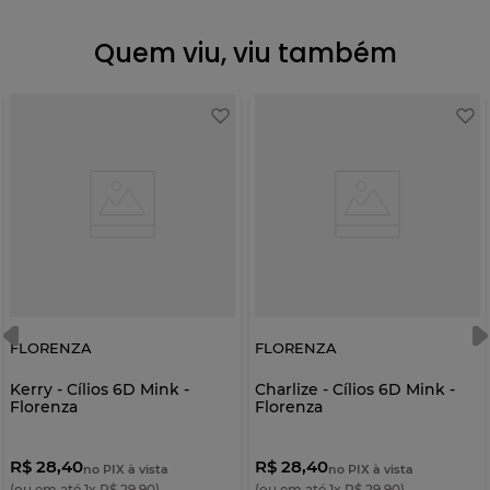
Quem viu, viu também
FLORENZA
FLORENZA
Kerry - Cílios 6D Mink -
Charlize - Cílios 6D Mink -
Florenza
Florenza
R$ 28,40
R$ 28,40
no PIX à vista
no PIX à vista
(ou em até
1
x
R$
29
,
90
)
(ou em até
1
x
R$
29
,
90
)